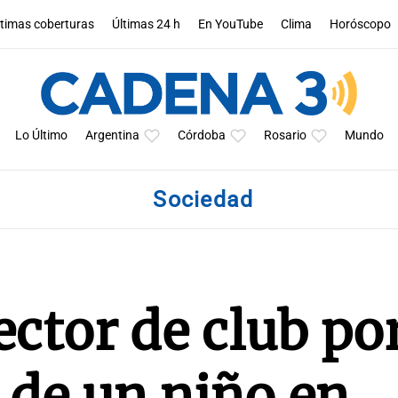
ltimas coberturas
Últimas 24 h
En YouTube
Clima
Horóscopo
Lo Último
Argentina
Córdoba
Rosario
Mundo
Sociedad
ctor de club por
 de un niño en