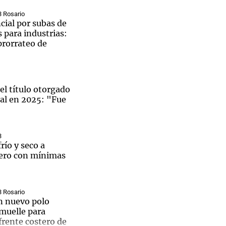
3 Rosario
cial por subas de
 para industrias:
rorrateo de
el título otorgado
ral en 2025: "Fue
3
frío y seco a
pero con mínimas
3 Rosario
un nuevo polo
 muelle para
frente costero de