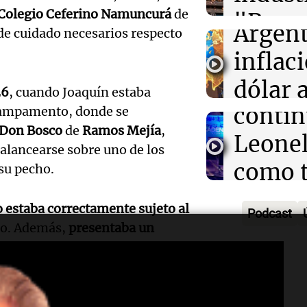
econó
"Permite dispo
Colegio Ceferino Namuncurá
de
"Prop
Noticias
ante lo que se 
Audio.
Argent
 de cuidado necesarios respecto
Episodios
prorra
Tapia 
inflac
factur
apoyo 
dólar a
26
, cuando Joaquín estaba
Audio.
Radioinform
contin
 campamento, donde se
en el 
Episodios
Comun
 Don Bosco
de
Ramos Mejía
,
Leonel
semes
alancearse sobre uno de los
origin
como 
Noticias
 su pecho.
rechaz
Episodios
Audio.
de la 
de
 estaba correctamente sujeto al
Podcast
fieles
argent
do. Además,
presentaba un
inviol
partic
 parte de los caños quedaran
Noticias
de la 
Episodios
la vigi
Audio.
privad
largo por 2,40 metros de alto
y