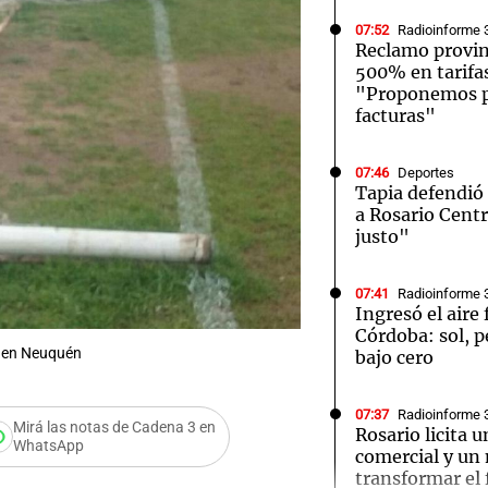
07:52
Radioinforme 
Reclamo provin
500% en tarifas
"Proponemos p
facturas"
07:46
Deportes
Tapia defendió 
a Rosario Cent
justo"
07:41
Radioinforme 
Ingresó el aire 
Córdoba: sol, 
ño en Neuquén
bajo cero
07:37
Radioinforme 
Mirá las notas de Cadena 3 en
Rosario licita 
WhatsApp
comercial y un
transformar el 