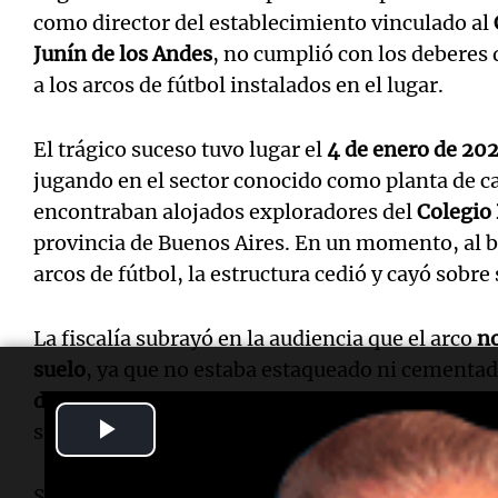
como director del establecimiento vinculado al
Junín de los Andes
, no cumplió con los deberes
a los arcos de fútbol instalados en el lugar.
El trágico suceso tuvo lugar el
4 de enero de 20
jugando en el sector conocido como planta de
encontraban alojados exploradores del
Colegio
provincia de Buenos Aires. En un momento, al b
arcos de fútbol, la estructura cedió y cayó sobre
La fiscalía subrayó en la audiencia que el arco
no
suelo
, ya que no estaba estaqueado ni cementa
desnivel en su estructura
, lo que provocaba que
Play
suspendidos respecto a la superficie.
Video
Se determinó que el arco medía
7,40 metros de 