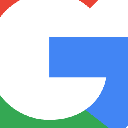
Notas
Notas
No
e en Cadena 3
El huracán de Arequito
Cadena 3 en