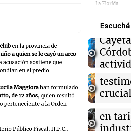
Audio.
La Florida
Multit
07:31
Mundo
La crisis energé
Escuchá 
vigilia
impacto del ce
Audio.
vida diaria de 
Cayet
por la
 club
en la provincia de
Córdo
07:30
Mundo
iño a quien se le cayó un arco
de las 
Meta deberá i
activi
a acusación sostiene que
US$567 millone
Audio.
cumbr
salud mental d
ondían en el predio.
durant
usuarios
Recla
testim
día
ucila Maggiora
han formulado
provin
07:18
Sociedad
crucial
Conductor alco
tto, de 12 años
, quien resultó
Noticias
a motociclista
subas
escane
o perteneciente a la Orden
Episodios
en Villa Crespo
Audio.
en tar
airbag
Expect
07:13
Radioinforme 
indust
pendi
Emergencia híd
erio Público Fiscal, H.F.C.,