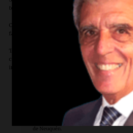
tenía un peso aproximado de
160 kilogramos
.
Como consecuencia del impacto, el niño sufrió
l
falleció el
6 de enero de 2026
.
Tras la revisión del caso, el juez de garantías
Ma
cargos formulados y estableció un plazo de tres
investigación.
Lectura rápida
¿Qué ocurrió?
Un niño falleció tras ser aplastado por un 
de Neuquén.