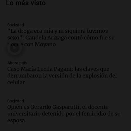
Lo más visto
la soberanía digital en Argentina
Panorama Federal
Episodios
Sociedad
Audio.
Mendoza se prepara para un fin
"La droga era mía y ni siquiera tuvimos
de semana helado y ciudadanos
sexo": Candela Arizaga contó cómo fue su
marchan contra reforma de tierras
noche con Moyano
Panorama Federal
Episodios
Ahora país
Audio.
El "Mono" de Kapanga
Caso María Lucila Pagani: las claves que
adelantó su show en Rosario.
derrumbaron la versión de la explosión del
Viva la Radio Rosario
celular
Episodios
Audio.
Condenan a tres años de prisión
Sociedad
en suspenso a hombre por simular robo
Quién es Gerardo Gasparutti, el docente
de recaudación en San Luis
universitario detenido por el femicidio de su
Panorama Federal
esposa
Episodios