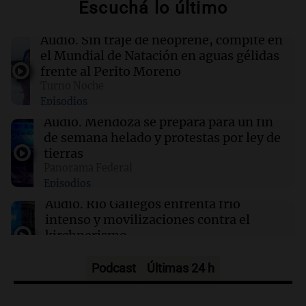
Escuchá lo último
02:04
Tecnología
Descuentos de hasta $400 en entradas para
Audio.
Sin traje de neoprene, compite en
TechCrunch Disrupt 2026 hasta mañana
el Mundial de Natación en aguas gélidas
frente al Perito Moreno
Turno Noche
02:03
Tecnología
Episodios
Vogue World se trasladará a San Francisco: un
guiño a la fusión entre tecnología y moda
Audio.
Mendoza se prepara para un fin
de semana helado y protestas por ley de
tierras
01:59
Mundo
Panorama Federal
Laura Galván brilla en los Centroamericanos y
Episodios
México establece nuevo récord de oros
Audio.
Río Gallegos enfrenta frío
intenso y movilizaciones contra el
kirchnerismo
Panorama Federal
Episodios
Podcast
Últimas 24 h
Audio.
Debate en el Senado sobre
propiedad privada y cuestionamientos a