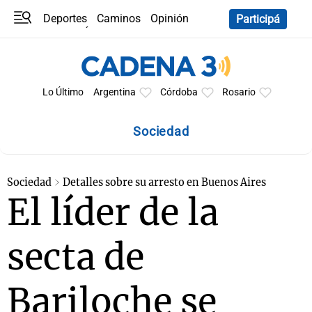
Deportes
Caminos
Opinión
Participá
Programas
Últimas coberturas
Últimas 24 h
En YouTube
Clima
Horóscopo
Lo Último
Argentina
Córdoba
Rosario
Sociedad
Sociedad
Detalles sobre su arresto en Buenos Aires
El líder de la
secta de
Bariloche se