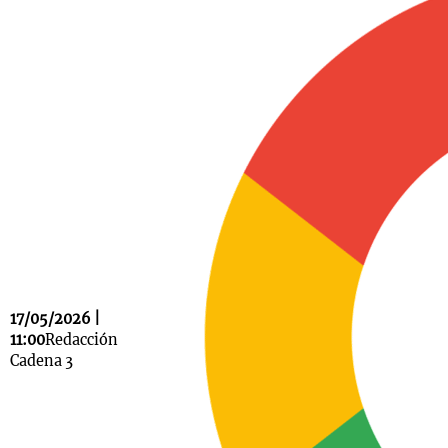
Notas
s
Notas
La Sole en
ial
Mundial 2026
Cadena 3
17/05/2026 |
11:00
Redacción
Cadena 3