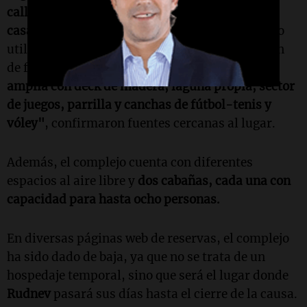
calle Los Cedros al 903
y se describe como una
casa de campo de alquiler y eventos
, que ha sido
utilizada en varias ocasiones para la realización
de fiestas.
"El predio dispone de una piscina
amplia con deck de madera, laguna propia, sector
de juegos, parrilla y canchas de fútbol-tenis y
vóley"
, confirmaron fuentes cercanas al lugar.
Además, el complejo cuenta con diferentes
espacios al aire libre y
dos cabañas, cada una con
capacidad para hasta ocho personas.
En diversas páginas web de reservas, el complejo
ha sido dado de baja, ya que no se trata de un
hospedaje temporal, sino que será el lugar donde
Rudnev
pasará sus días hasta el cierre de la causa.