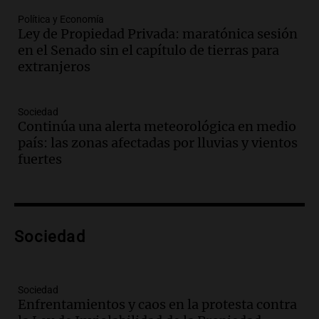
Audio.
Medicina reproductiva, entre la
ayuda por problemas de fertilidad y la
Política y Economía
Ley de Propiedad Privada: maratónica sesión
ostentación de millonarios
en el Senado sin el capítulo de tierras para
Amamos Argentina
extranjeros
Episodios
Audio.
El juicio contra Oscar González
avanza con testimonios clave sobre el
Sociedad
accidente en Villa Dolores
Continúa una alerta meteorológica en medio
Panorama Federal
país: las zonas afectadas por lluvias y vientos
Episodios
fuertes
Audio.
El teatro Real da la bienvenida a
la temporada Rock Real con bandas
tributo todos los jueves
Panorama Federal
Sociedad
Episodios
Audio.
Nicolás Marotta, el cordobés de
Recoleta: “Enfrentar a Boca, sea donde
sea, va a ser lindo”
Sociedad
Enfrentamientos y caos en la protesta contra
La Cadena del Gol