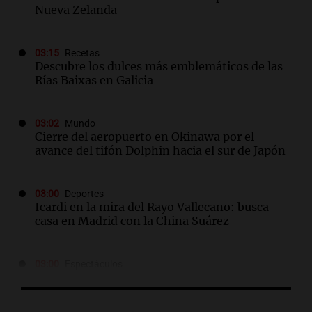
Nueva Zelanda
03:15
Recetas
Descubre los dulces más emblemáticos de las
Rías Baixas en Galicia
03:02
Mundo
Cierre del aeropuerto en Okinawa por el
avance del tifón Dolphin hacia el sur de Japón
03:00
Deportes
Icardi en la mira del Rayo Vallecano: busca
casa en Madrid con la China Suárez
03:00
Espectáculos
El Rayo Vallecano busca fichar a Icardi y la
China Suárez se muda a Madrid