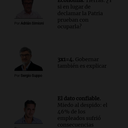
Economía.
Tierras: ¿Y
la ley de Propiedad Privada debatida en
si en lugar de
el Senado.
declamar la Patria
Viva la Radio Rosario
prueban con
Episodios
Por
Adrián Simioni
ocuparla?
Audio.
Luis Juez cuestionó la polémica
por la Ley de Tierras: "Construyeron un
relato mentiroso"
Informados al regreso
Episodios
3x1=4.
Gobernar
también es explicar
Por
Sergio Suppo
El dato confiable.
Miedo al despido: el
46% de los
empleados sufrió
consecuencias