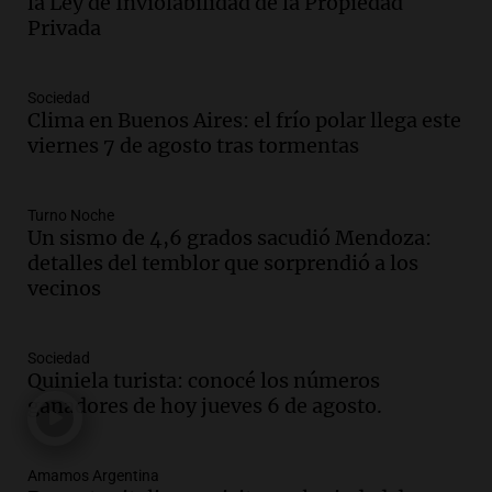
la Ley de Inviolabilidad de la Propiedad
Episodios
Privada
Audio.
Débora Blanca, psicóloga experta
en ludopatía: “Tener el casino en la
mano es muy peligroso”
Sociedad
La Argentina, hoy
Clima en Buenos Aires: el frío polar llega este
Episodios
viernes 7 de agosto tras tormentas
Audio.
Docentes italianos visitaron la
ciudad de Córdoba para interiorizarse
Turno Noche
sobre los parques educativos
Un sismo de 4,6 grados sacudió Mendoza:
Amamos Argentina
detalles del temblor que sorprendió a los
Episodios
vecinos
Audio.
Meteorólogo alertó que El Niño
traerá más lluvias y eventos extremos
durante la primavera
Sociedad
Informados al regreso
Quiniela turista: conocé los números
Episodios
ganadores de hoy jueves 6 de agosto.
Audio.
Córdoba sigue trabajando para
restablecer el servicio de electricidad
Amamos Argentina
tras fuertes vientos