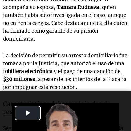
acompaña su esposa,
Tamara Rudneva
, quien
también había sido investigada en el caso, aunque
no enfrenta cargos. Cabe destacar que es ella quien
ha firmado como garante de su prisión
domiciliaria.
La decisión de permitir su arresto domiciliario fue
tomada por la Justicia, que autorizó el uso de una
tobillera electrónica
y el pago de una caución de
$30 millones
, a pesar de los intentos de la Fiscalía
por impugnar esta resolución.
Características del complejo donde
reside Rudnev
Play
Video
Según la investigación, el complejo se ubica en la