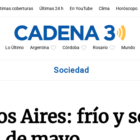
ltimas coberturas
Últimas 24 h
En YouTube
Clima
Horóscopo
Lo Último
Argentina
Córdoba
Rosario
Mundo
Sociedad
 Aires: frío y s
11 de mayo