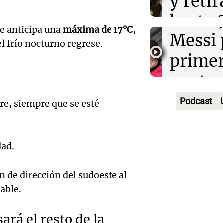
y reti
regres
firmó 
hasta 
Una mañana
 se anticipa una
máxima de 17°C
,
Episodios
Messi 
de bas
el frío nocturno regrese.
Audio.
prime
jornad
Gaspar
contra
Una mañana
Audio.
Jorge, 
Episodios
Leo c
Podcast
bre, siempre que se esté
orgullo
Messi 
Barcel
sueño
llegad
Una mañana
Audio.
argent
dad.
llegó"
Episodios
abuelo
Jorge 
Una mañana
 de dirección del sudoeste al
Episodios
Agosti
una en
able.
Audio.
tras l
con R
Nutric
rá el resto de la