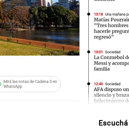
13:18
Una mañana pa
Matías Pourrai
"Tres hombres s
hacerle pregun
regresó"
Notas
Notas
No
e en Cadena 3
El huracán de Arequito
Cadena 3 en
13:01
Sociedad
La Conmebol de
Messi y acompa
familia
Mirá las notas de Cadena 3 en
12:40
Sociedad
WhatsApp
AFA dispuso un
Audio.
silencio y braz
fallecimiento d
Propi
Privad
12:39
Sociedad
“Rosarino de a
Audio.
Escuchá 
Javkin despidió