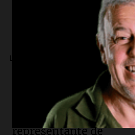
Temas
Buenos Aires
clima
pronóstico
heladas
SMN
Lo más visto
Espectáculos
Murió Leandro Rud a
los 51 años: la
historia del
representante de