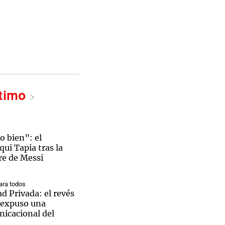
ltimo
o bien”: el
ui Tapia tras la
re de Messi
ra todos
d Privada: el revés
 expuso una
nicacional del