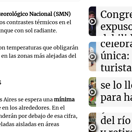
revés 
Casabi
Congr
teorológico Nacional (SMN)
12:35
Sociedad
prepar
Se incendió un 
s contrastes térmicos en el
expus
Arroyito: hubo
una
nque con sol radiante.
evacuados
Audio.
debili
celebr
aboga
12:35
La Popu
 con temperaturas que obligarán
comun
La Mona Jiméne
única:
 en las zonas más alejadas del
sentido mensaje
Pourra
del Go
muerte de su p
turista
Audio.
"Tres
Una mañana
tradic
Episodios
12:26
Una mañana pa
s
Volunt
se lo l
La historia de l
Toreo 
firmó Jorge Mes
limpia
para h
contrato de Le
s Aires se espera una
mínima
Vinch
Audio.
9.000
pregun
 en los alrededores. En el
Una mañana
erán por debajo de esa cifra,
histori
del rí
nunca
Episodios
eladas aisladas en áreas
servil