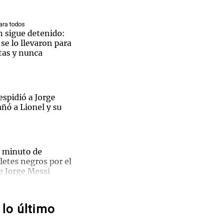
ra todos
n sigue detenido:
e lo llevaron para
tas y nunca
Notas
tas
Notas
Venezuela de
 Groenlandia
Comprometidos
Madur
spidió a Jorge
ñó a Lionel y su
 minuto de
Ley de
aletes negros por el
e Jorge Messi
edad
a: el
lma y corazón”:
lo último
 a Jorge Messi