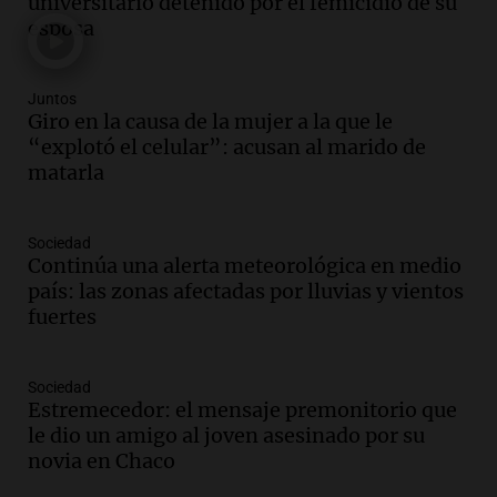
universitario detenido por el femicidio de su
día del niño.
esposa
La Argentina Posible
Episodios
Audio.
Ganó una beca en la secundaria,
Juntos
se mudó a Córdoba y hoy lleva la
Giro en la causa de la mujer a la que le
bandera de la universidad
“explotó el celular”: acusan al marido de
La Argentina Posible
matarla
Episodios
Audio.
El 80% de los ejecutivos espera
Sociedad
una mejora económica, pero modera
Continúa una alerta meteorológica en medio
sus expectativas
país: las zonas afectadas por lluvias y vientos
Ahora país
fuertes
Episodios
Audio.
Walter Mazzanti en Cadena 3
Rosario: "Vamos a estar entre los
Sociedad
Estremecedor: el mensaje premonitorio que
primeros ocho"
le dio un amigo al joven asesinado por su
Deportes Rosario
novia en Chaco
Episodios
Audio.
Avanza el juicio a Oscar González