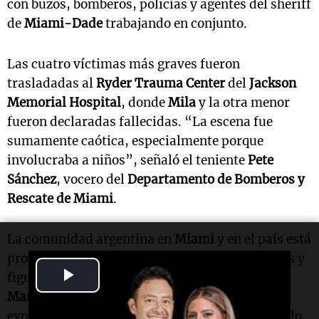
con buzos, bomberos, policías y agentes del sheriff
de
Miami-Dade
trabajando en conjunto.
Las cuatro víctimas más graves fueron
trasladadas al
Ryder Trauma Center
del
Jackson
Memorial Hospital
, donde
Mila
y la otra menor
fueron declaradas fallecidas. “La escena fue
sumamente caótica, especialmente porque
involucraba a niños”, señaló el teniente
Pete
Sánchez
, vocero del
Departamento de Bomberos y
Rescate de Miami
.
La comunidad argentina en
Miami
y en el país está
profundamente movilizada. Familiares, amigos y
Play
figuras del espectáculo, como el presentador
Marcelo Tinelli
y el actor
Nicolás Vázquez
,
Video
expresaron su dolor en redes sociales. “No puedo