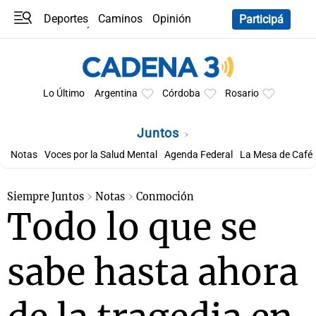
Deportes
Caminos
Opinión
Participá
Programas
Últimas coberturas
Últimas 24 h
En YouTube
Clima
Horóscopo
Lo Último
Argentina
Córdoba
Rosario
Juntos
Notas
Voces por la Salud Mental
Agenda Federal
La Mesa de Café
Siempre Juntos
Notas
Conmoción
Todo lo que se
sabe hasta ahora