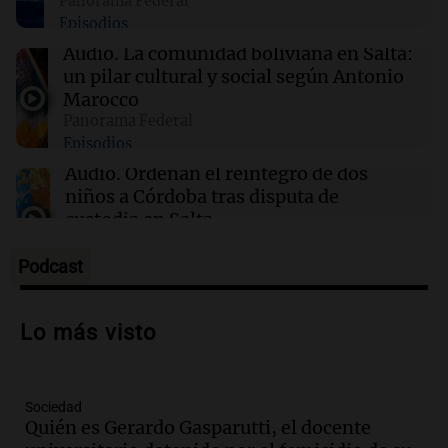
Panorama Federal
país: las zonas afectadas por lluvias y vientos
Episodios
fuertes
Audio.
La comunidad boliviana en Salta:
un pilar cultural y social según Antonio
15:21
Sociedad
Marocco
Fuertes vientos en Córdoba: más de 1.200
Panorama Federal
llamados, árboles caídos y cortes de luz
Episodios
Audio.
Ordenan el reintegro de dos
niños a Córdoba tras disputa de
custodia en Salta
Panorama Federal
Episodios
Podcast
Audio.
Inviolabilidad de la propiedad
privada: el ruido que tapa cosas
Lo más visto
importantes
Editorial
Episodios
Sociedad
Audio.
Lanzaron una campaña para que
Quién es Gerardo Gasparutti, el docente
niños con cáncer reciban regalos por el