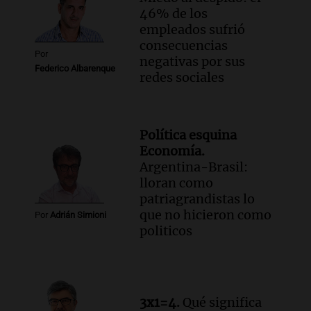
Por Sergio Suppo
46% de los
3x1:4
empleados sufrió
Episodios
consecuencias
Por
negativas por sus
Federico Albarenque
redes sociales
Política esquina
Economía.
Argentina-Brasil:
lloran como
patriagrandistas lo
que no hicieron como
Por
Adrián Simioni
politicos
3x1=4.
Qué significa