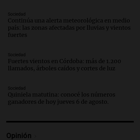
Audio.
Críticas a autoridades por cierre
Sociedad
del paso internacional por intenso
Continúa una alerta meteorológica en medio
temporal de nieve en la alta montaña
país: las zonas afectadas por lluvias y vientos
Panorama Federal
fuertes
Episodios
Audio.
Tucumán: Consejo Deliberante
busca esclarecer el estado de edificios en
Sociedad
la ciudad tras la tragedia
Fuertes vientos en Córdoba: más de 1.200
llamados, árboles caídos y cortes de luz
Panorama Federal
Episodios
Audio.
Consejo Deliberante de San
Sociedad
Miguel de Tucumán pide informe tras
Quiniela matutina: conocé los números
explosión en edificio de Montiagudo
ganadores de hoy jueves 6 de agosto.
Panorama Federal
Episodios
Audio.
Cuatro policías imputados por
arrestar y agredir a una niña de 13 años
Opinión
en Tucumán