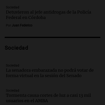
con nuevas declaraciones de testigos
Sociedad
sobre el accidente
Detuvieron al jefe antidrogas de la Policía
Panorama Federal
Federal en Córdoba
Episodios
Por
Juan Federico
Audio.
El viento complica el combate
del incendio forestal en Villa Yacanto
Ahora país
Episodios
Sociedad
Audio.
Las claves del giro en la causa de
la mujer quemada en la E-53: por qué
Sociedad
detuvieron a su esposo
La senadora embarazada no podrá votar de
Ahora país
forma virtual en la sesión del Senado
Episodios
Audio.
Ulpiano Suárez se lanza como
candidato a gobernador de Mendoza
Sociedad
para 2027
Tormenta causa cortes de luz a casi 13 mil
Panorama Federal
usuarios en el AMBA
Episodios