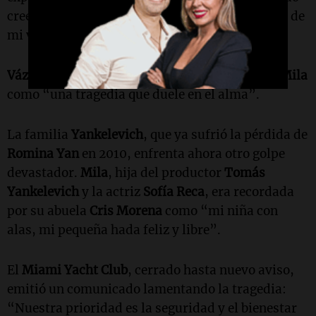
creerlo. Todo mi amor a la familia, que es parte de
mi vida”, escribió
Tinelli
en
X
.
Vázquez
, por su parte, describió la pérdida de
Mila
como “una tragedia que duele en el alma”.
La familia
Yankelevich
, que ya sufrió la pérdida de
Romina Yan
en 2010, enfrenta ahora otro golpe
devastador.
Mila
, hija del productor
Tomás
Yankelevich
y la actriz
Sofía Reca
, era recordada
por su abuela
Cris Morena
como “mi niña con
alas, mi pequeña hada feliz y libre”.
El
Miami Yacht Club
, cerrado hasta nuevo aviso,
emitió un comunicado lamentando la tragedia:
“Nuestra prioridad es la seguridad y el bienestar