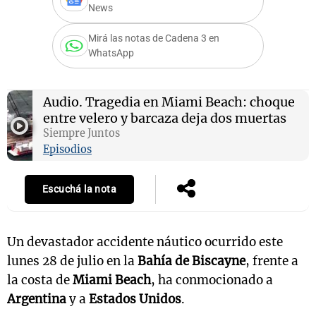
News
Mirá las notas de Cadena 3 en
WhatsApp
Notas
s
Notas
La Sole en
Audio.
Tragedia en Miami Beach: choque
ial
Mundial 2026
Cadena 3
entre velero y barcaza deja dos muertas
Siempre Juntos
Episodios
Escuchá la nota
Un devastador accidente náutico ocurrido este
lunes 28 de julio en la
Bahía de Biscayne
, frente a
la costa de
Miami Beach
, ha conmocionado a
Argentina
y a
Estados Unidos
.