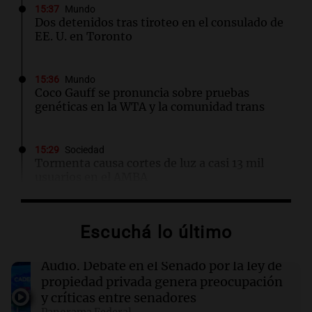
15:37
Mundo
Dos detenidos tras tiroteo en el consulado de
EE. U. en Toronto
15:36
Mundo
Coco Gauff se pronuncia sobre pruebas
genéticas en la WTA y la comunidad trans
15:29
Sociedad
Tormenta causa cortes de luz a casi 13 mil
usuarios en el AMBA
15:29
Mundo
Escuchá lo último
Detienen a exgobernador de Guerrero por la
desaparición de 43 estudiantes en México
Audio.
Debate en el Senado por la ley de
propiedad privada genera preocupación
15:25
Sociedad
y críticas entre senadores
Continúa una alerta meteorológica en medio