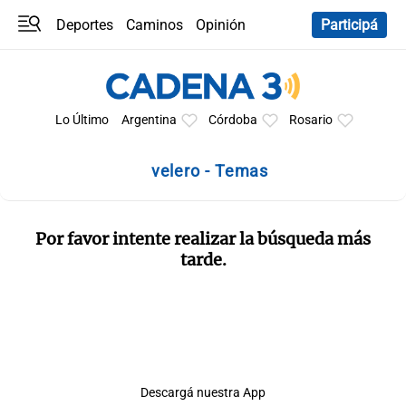
Deportes
Caminos
Opinión
Participá
Programas
Últimas coberturas
Últimas 24 h
En YouTube
Clima
Horóscopo
Lo Último
Argentina
Córdoba
Rosario
velero - Temas
Por favor intente realizar la búsqueda más
tarde.
Descargá nuestra App