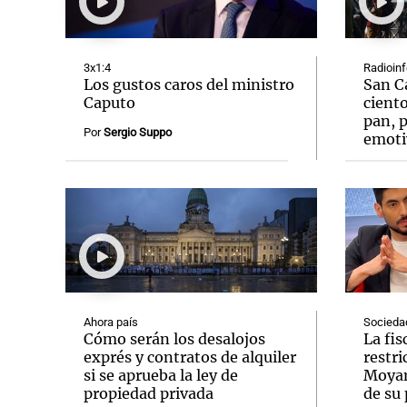
3x1:4
Radioin
Los gustos caros del ministro
San C
Caputo
ciento
pan, p
Notas
Notas
Por
Sergio Suppo
emoti
Editorial
Mundial 2026
La Sol
Ahora país
Socieda
Cómo serán los desalojos
La fis
exprés y contratos de alquiler
restr
si se aprueba la ley de
Moyan
propiedad privada
de su 