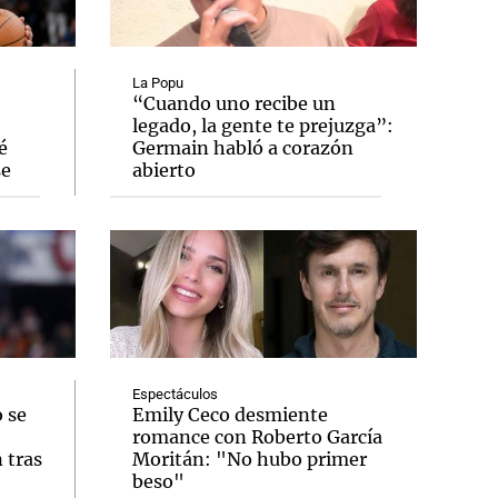
La Popu
“Cuando uno recibe un
legado, la gente te prejuzga”:
Notas
é
Germain habló a corazón
tas
Notas
se
abierto
Venezuela de
 Groenlandia
Comprometidos
Madur
Espectáculos
 se
Emily Ceco desmiente
romance con Roberto García
 tras
Moritán: "No hubo primer
beso"