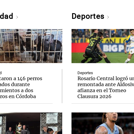
edad
Deportes
d
Deportes
taron a 146 perros
Rosario Central logró u
ados durante
remontada ante Aldosivi
amientos a dos
afianza en el Torneo
eros en Córdoba
Clausura 2026