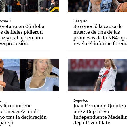
forme 3
Básquet
ayetano en Córdoba:
Se conoció la causa de
s de fieles pidieron
muerte de una de las
az y trabajo en una
promesas de la NBA: qu
Notas
Notas
No
va procesión
reveló el informe foren
e en Cadena 3
El huracán de Arequito
Cadena 3 en
d
Deportes
calía mantiene
Juan Fernando Quintero
icciones a Facundo
une a Deportivo
o tras la declaración
Independiente Medellín
pareja
dejar River Plate