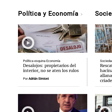
Política y Economía
Soci
Política esquina Economía
Socieda
Desalojos: propietarios del
Resca
interior, no se aten los rulos
hacin
allan
Por
Adrián Simioni
criad