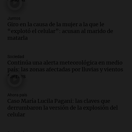
Episodios
Audio.
Condenan a tres años de prisión
Juntos
en suspenso a hombre por simular robo
Giro en la causa de la mujer a la que le
de recaudación en San Luis
“explotó el celular”: acusan al marido de
Panorama Federal
matarla
Episodios
Audio.
Medicina reproductiva, entre la
Sociedad
ayuda por problemas de fertilidad y la
Continúa una alerta meteorológica en medio
ostentación de millonarios
país: las zonas afectadas por lluvias y vientos
Amamos Argentina
fuertes
Episodios
Audio.
El juicio contra Oscar González
avanza con testimonios clave sobre el
Ahora país
Caso María Lucila Pagani: las claves que
accidente en Villa Dolores
derrumbaron la versión de la explosión del
Panorama Federal
celular
Episodios
Audio.
El teatro Real da la bienvenida a
la temporada Rock Real con bandas