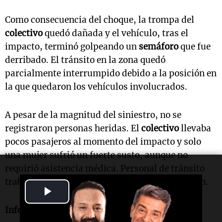
Como consecuencia del choque, la trompa del
colectivo
quedó dañada y el vehículo, tras el
impacto, terminó golpeando un
semáforo
que fue
derribado. El tránsito en la zona quedó
parcialmente interrumpido debido a la posición en
la que quedaron los vehículos involucrados.
A pesar de la magnitud del siniestro, no se
registraron personas heridas. El
colectivo
llevaba
pocos pasajeros al momento del impacto y solo
una mujer sufrió un fuerte susto, aunque no
requirió asistencia médica. Personal de tránsito
trabajaba en el lugar para ordenar la circulación.
Play
Informe de
Fernando Carrafiello
.
Video