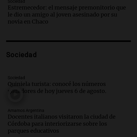
Sociedad
tributo todos los jueves
Estremecedor: el mensaje premonitorio que
Panorama Federal
le dio un amigo al joven asesinado por su
Episodios
novia en Chaco
Audio.
Nicolás Marotta, el cordobés de
Recoleta: “Enfrentar a Boca, sea donde
sea, va a ser lindo”
La Cadena del Gol
Sociedad
Episodios
Audio.
Débora Blanca, psicóloga experta
en ludopatía: “Tener el casino en la
mano es muy peligroso”
Sociedad
Quiniela turista: conocé los números
La Argentina, hoy
ganadores de hoy jueves 6 de agosto.
Episodios
Audio.
Docentes italianos visitaron la
ciudad de Córdoba para interiorizarse
Amamos Argentina
sobre los parques educativos
Docentes italianos visitaron la ciudad de
Amamos Argentina
Córdoba para interiorizarse sobre los
Episodios
parques educativos