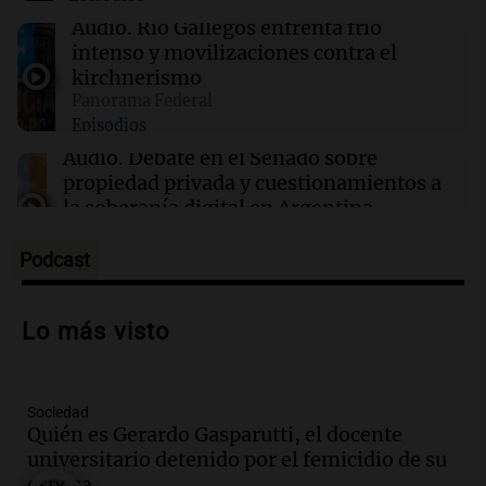
Pérez y Caillava en audiencia judicial
Audio.
Río Gallegos enfrenta frío
intenso y movilizaciones contra el
kirchnerismo
21:44
Sociedad
Panorama Federal
Declaraciones del enfermero Almirón sobre
Episodios
Maradona revelan detalles de la noche previa
a su muerte
Audio.
Debate en el Senado sobre
propiedad privada y cuestionamientos a
la soberanía digital en Argentina
Panorama Federal
Episodios
Podcast
Audio.
Mendoza se prepara para un fin
de semana helado y ciudadanos
Lo más visto
marchan contra reforma de tierras
Panorama Federal
Episodios
Sociedad
Audio.
El "Mono" de Kapanga
Quién es Gerardo Gasparutti, el docente
adelantó su show en Rosario.
universitario detenido por el femicidio de su
Viva la Radio Rosario
esposa