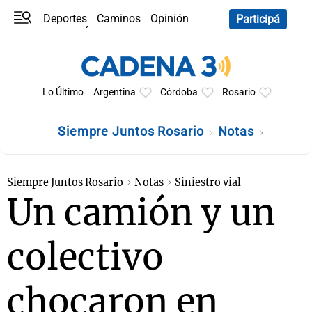
Deportes
Caminos
Opinión
Participá
Programas
Últimas coberturas
Últimas 24 h
En YouTube
Clima
Horóscopo
Lo Último
Argentina
Córdoba
Rosario
Siempre Juntos Rosario
Notas
Siempre Juntos Rosario
Notas
Siniestro vial
Un camión y un
colectivo
chocaron en