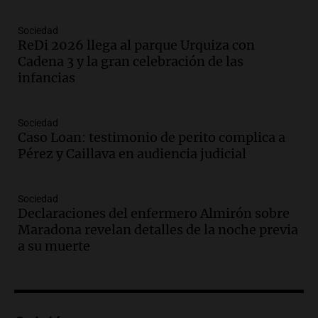
Audio.
Meteorólogo alertó que El Niño
traerá más lluvias y eventos extremos
Sociedad
durante la primavera
ReDi 2026 llega al parque Urquiza con
Informados al regreso
Cadena 3 y la gran celebración de las
Episodios
infancias
Audio.
Córdoba sigue trabajando para
restablecer el servicio de electricidad
tras fuertes vientos
Sociedad
Panorama Federal
Caso Loan: testimonio de perito complica a
Episodios
Pérez y Caillava en audiencia judicial
Audio.
Según una encuesta, el 80% de
los empresarios del país cree que la
Sociedad
economía mejorará el próximo año
Declaraciones del enfermero Almirón sobre
Amamos Argentina
Maradona revelan detalles de la noche previa
Episodios
a su muerte
Audio.
Carolina Losada: "Faltó que el
oficialismo la explique mejor" sobre la
ley de propiedad privada
Informados al regreso