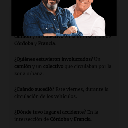
Lectura rápida
¿Qué ocurrió?
Un siniestro vial entre un
camión
y un
colectivo
en la intersección de
Córdoba
y
Francia
.
¿Quiénes estuvieron involucrados?
Un
camión
y un
colectivo
que circulaban por la
zona urbana.
¿Cuándo sucedió?
Este viernes, durante la
circulación de los vehículos.
¿Dónde tuvo lugar el accidente?
En la
intersección de
Córdoba
y
Francia
.