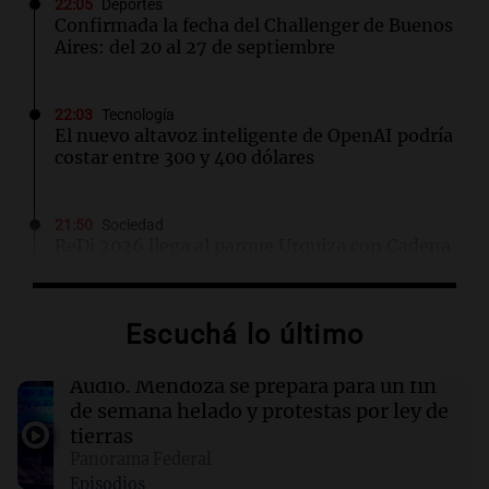
22:05
Deportes
Confirmada la fecha del Challenger de Buenos
Aires: del 20 al 27 de septiembre
22:03
Tecnología
El nuevo altavoz inteligente de OpenAI podría
costar entre 300 y 400 dólares
21:50
Sociedad
ReDi 2026 llega al parque Urquiza con Cadena
3 y la gran celebración de las infancias
Escuchá lo último
21:49
Mundo
Corte de Nuevo México ordena a Meta pagar
$567 millones para la salud mental de jóvenes
Audio.
Mendoza se prepara para un fin
en línea
de semana helado y protestas por ley de
tierras
Panorama Federal
21:45
Sociedad
Episodios
Caso Loan: testimonio de perito complica a