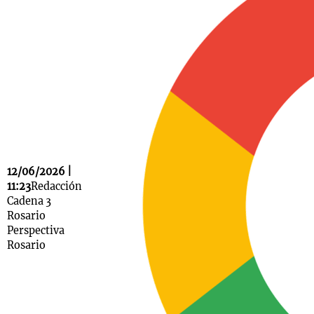
Notas
s
Notas
La Sole en
ial
Mundial 2026
Cadena 3
12/06/2026 |
11:23
Redacción
Cadena 3
Rosario
Perspectiva
Rosario