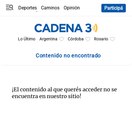
Deportes
Caminos
Opinión
Participá
Programas
Últimas coberturas
Últimas 24 h
En YouTube
Clima
Horóscopo
Lo Último
Argentina
Córdoba
Rosario
Contenido no encontrado
¡El contenido al que querés acceder no se
encuentra en nuestro sitio!