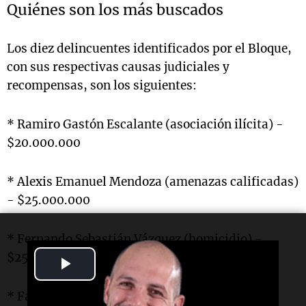
Quiénes son los más buscados
Los diez delincuentes identificados por el Bloque,
con sus respectivas causas judiciales y
recompensas, son los siguientes:
* Ramiro Gastón Escalante (asociación ilícita) -
$20.000.000
* Alexis Emanuel Mendoza (amenazas calificadas)
- $25.000.000
* Fernando Sebastián Vázquez (homicidio) -
$25.000.000
Play
Video
* Facundo Nicolás Aguirre (homicidio) -