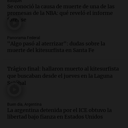
Básquet
Audio.
La historia de la servilleta que
Se conoció la causa de muerte de una de las
firmó Jorge Messi para el primer
promesas de la NBA: qué reveló el informe
contrato de Leo con Barcelona
forense
Una mañana para todos
Episodios
Panorama Federal
Audio.
Joan Gaspart: "Sin Jorge, no sé si
"Algo pasó al aterrizar": dudas sobre la
Messi hubiera llegado adonde llegó"
muerte del kitesurfista en Santa Fe
Una mañana para todos
Episodios
Trágico final: hallaron muerto al kitesurfista
Audio.
El orgullo y el sueño argentino de
que buscaban desde el jueves en la Laguna
Jorge Messi en una entrevista con Rony
Setúbal
Vargas en 2007
Una mañana para todos
Episodios
Buen día, Argentina
Audio.
El abuelo de Agostina Vega, tras
La argentina detenida por el ICE obtuvo la
las nuevas detenciones: "En esa casa
libertad bajo fianza en Estados Unidos
todos tenían algo que ver"
Una mañana para todos