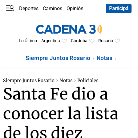
Deportes
Caminos
Opinión
Participá
Programas
Últimas coberturas
Últimas 24 h
En YouTube
Clima
Horóscopo
Lo Último
Argentina
Córdoba
Rosario
Siempre Juntos Rosario
Notas
Siempre Juntos Rosario
Notas
Policiales
Santa Fe dio a
conocer la lista
de los diez