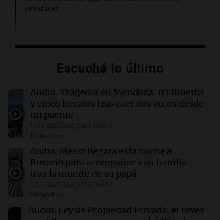
priorizar
14:08
Una mañana para todos
A sus 25 años, Mateo lucha contra el tiempo:
necesita un trasplante para poder seguir
Escuchá lo último
viviendo
Audio.
Tragedia en Mendoza: un muerto
13:57
Una mañana para todos
y cinco heridos tras caer dos autos desde
Tragedia en Mendoza: un muerto y cinco
un puente
heridos tras caer dos autos desde un puente
Una mañana para todos
Episodios
13:43
Sociedad
Audio.
Messi llegará esta noche a
“Santa Fe te abraza”: el mensaje de Pullaro
Rosario para acompañar a su familia
tras la muerte de Jorge Messi
tras la muerte de su papá
Una mañana para todos
Episodios
13:31
Una mañana para todos
Messi llegará esta noche a Rosario para
Audio.
Ley de Propiedad Privada: el revés
acompañar a su familia tras la muerte de su