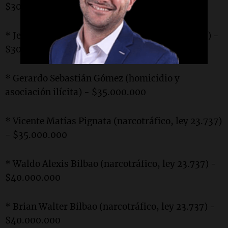
$30.000.000
* Jesús Maximiliano Eusebio (asociación ilícita) -
$30.000.000
* Gerardo Sebastián Gómez (homicidio y
asociación ilícita) - $35.000.000
* Vicente Matías Pignata (narcotráfico, ley 23.737)
- $35.000.000
* Waldo Alexis Bilbao (narcotráfico, ley 23.737) -
$40.000.000
* Brian Walter Bilbao (narcotráfico, ley 23.737) -
$40.000.000