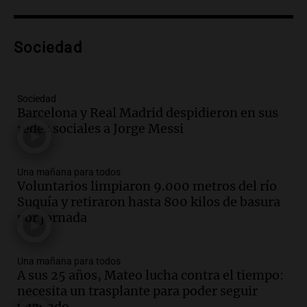
Episodios
Audio.
Una nutricionista derribó el mito
del desayuno ideal: qué alimentos
Sociedad
conviene priorizar
Una mañana para todos
Episodios
Sociedad
Barcelona y Real Madrid despidieron en sus
Audio.
Murió Jorge Messi
redes sociales a Jorge Messi
Una mañana para todos
Episodios
Una mañana para todos
Voluntarios limpiaron 9.000 metros del río
Audio.
Mateo, a los 25 años, lucha
Suquía y retiraron hasta 800 kilos de basura
contra el tiempo: necesita un trasplante
por jornada
para poder seguir viviend
Una mañana para todos
Episodios
Una mañana para todos
A sus 25 años, Mateo lucha contra el tiempo:
Audio.
Estiman que la inflación nacional
necesita un trasplante para poder seguir
de julio será menor al 2,9% registrado
viviendo