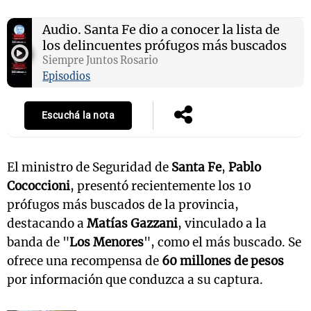
Audio.
Santa Fe dio a conocer la lista de
los delincuentes prófugos más buscados
Notas
Siempre Juntos Rosario
s
Notas
Episodios
La Sole en
ial
Mundial 2026
Cadena 3
Escuchá la nota
El ministro de Seguridad de
Santa Fe
,
Pablo
Cococcioni
, presentó recientemente los 10
prófugos más buscados de la provincia,
destacando a
Matías Gazzani
, vinculado a la
banda de "
Los Menores
", como el más buscado. Se
ofrece una recompensa de
60 millones de pesos
por información que conduzca a su captura.