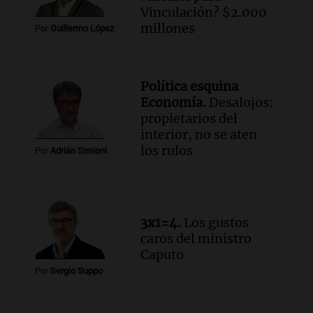
la cooperativa Talamochita en Villa
Vinculación? $2.000
María
millones
Por
Guillermo López
Panorama Federal
Episodios
Audio.
Vandalismo en San Miguel de
Política esquina
Tucumán: destruyeron 433 luminarias
Economía.
Desalojos:
públicas en 14 meses
propietarios del
Panorama Federal
interior, no se aten
Episodios
los rulos
Por
Adrián Simioni
Audio.
Una mujer murió cuando
esperaba cobrar su jubilación en un
banco de San Luis
Panorama Federal
3x1=4.
Los gustos
Episodios
caros del ministro
Caputo
Por
Sergio Suppo