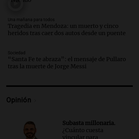
en CABA
Una mañana para todos
Episodios
Una mañana para todos
Audio.
Altas Cumbres: rescataron a una
Tragedia en Mendoza: un muerto y cinco
cabra que llevaba ocho días atrapada en
heridos tras caer dos autos desde un puente
un precipicio
Una mañana para todos
Episodios
Sociedad
“Santa Fe te abraza”: el mensaje de Pullaro
Audio.
Chile planteó mejorar la
tras la muerte de Jorge Messi
conectividad fronteriza, aérea y digital
con Jujuy
Panorama Federal
Episodios
Audio.
Del fitness a la longevidad: por
Opinión
qué crece el consumo de alimentos con
proteínas
Una mañana para todos
Subasta millonaria.
Episodios
¿Cuánto cuesta
Audio.
Investigan un asalto millonario a
vincular para