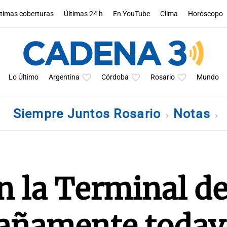
ltimas coberturas
Últimas 24 h
En YouTube
Clima
Horóscopo
Lo Último
Argentina
Córdoba
Rosario
Mundo
Siempre Juntos Rosario
Notas
n la Terminal d
rañamente todav