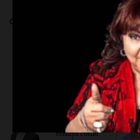
Opinión
Por
Adriá
Por
Sergi
Conflicto en
Asia.
Taiwán
ensaya cómo