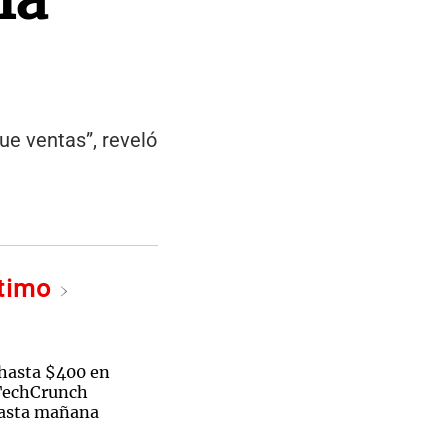
ue ventas”, reveló
ltimo
hasta $400 en
 TechCrunch
hasta mañana