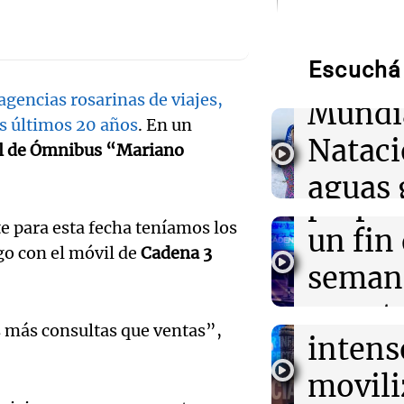
Audio.
de neo
01:09
Mundo
La transformac
modernización 
Escuchá 
compit
efectos en los 
 agencias rosarinas de viajes,
Mundi
Audio.
s últimos 20 años
. En un
00:32
Clima
Nataci
Clima en Salta:
l de Ómnibus “Mariano
Mendo
tiempo este vie
aguas 
prepar
00:32
Mundo
frente 
 para esta fecha teníamos los
Simone Biles da
Audio.
un fin
regresiva para 
go con el móvil de
Cadena 3
Moren
Panamericanos
Galleg
seman
Turno Noch
enfren
y prot
Episodios
00:27
Clima
Audio.
Clima en Tucu
s más consultas que ventas”,
intens
ley de 
el tiempo este 
el Sen
movili
Panorama F
propi
Episodios