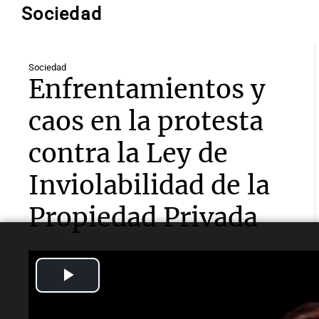
Sociedad
Sociedad
Enfrentamientos y
caos en la protesta
contra la Ley de
Inviolabilidad de la
Propiedad Privada
La movilización, organizada por diversas
organizaciones, culminó en enfrentamientos con
Play
fuerzas de seguridad y varios detenidos, mientras el
debate sobre la ley continúa en el Senado.
Video