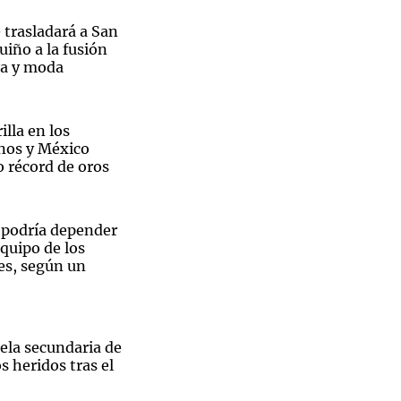
 trasladará a San
uiño a la fusión
ía y moda
Notas
tas
Notas
illa en los
Venezuela de
nos y México
 Groenlandia
Comprometidos
Madur
 récord de oros
n podría depender
equipo de los
es, según un
ela secundaria de
s heridos tras el