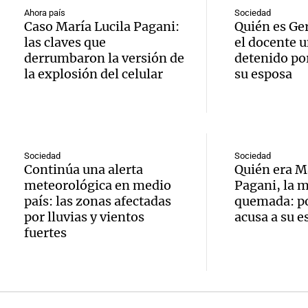
hombr
Episodios
reprod
Ahora país
Sociedad
Caso María Lucila Pagani:
Quién es Ge
simula
Audio.
las claves que
el docente u
entre 
derrumbaron la versión de
detenido por
de rec
contra
por p
la explosión del celular
su esposa
en San
Gonzá
de fert
Panorama F
Audio.
avanz
la ost
Episodios
teatro
testim
de mil
Sociedad
Sociedad
Continúa una alerta
Quién era M
la bie
clave 
Amamos Arg
meteorológica en medio
Pagani, la 
Episodios
país: las zonas afectadas
quemada: por
Audio.
la tem
accide
por lluvias y vientos
acusa a su e
fuertes
Marott
Rock R
Villa 
cordob
bandas
Panorama F
Audio.
Episodios
Recole
todos 