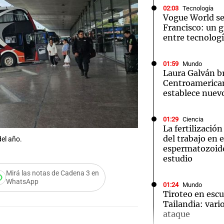
02:03
Tecnología
Vogue World se
Francisco: un g
entre tecnolog
01:59
Mundo
Notas
Notas
No
Laura Galván br
Centroamerica
e en Cadena 3
El huracán de Arequito
Cadena 3 en
establece nuevo
01:29
Ciencia
La fertilizació
del trabajo en 
del año.
espermatozoid
estudio
Mirá las notas de Cadena 3 en
WhatsApp
01:24
Mundo
Tiroteo en escu
Tailandia: vario
ataque