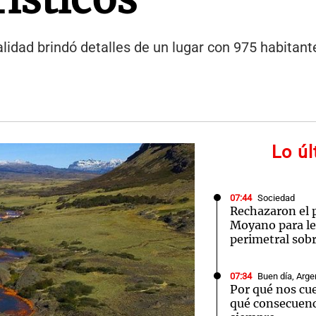
alidad brindó detalles de un lugar con 975 habitant
Lo ú
07:44
Sociedad
Rechazaron el 
Moyano para le
perimetral sob
07:34
Buen día, Arge
Por qué nos cue
qué consecuenc