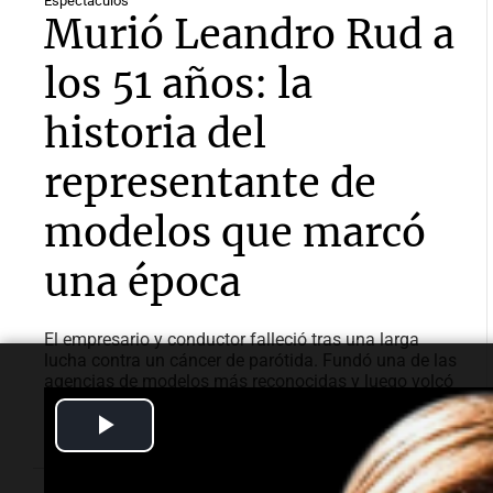
Espectáculos
Murió Leandro Rud a
los 51 años: la
historia del
representante de
modelos que marcó
una época
El empresario y conductor falleció tras una larga
lucha contra un cáncer de parótida. Fundó una de las
agencias de modelos más reconocidas y luego volcó
su historia a la televisión.
Play
Video