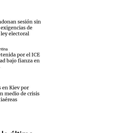
donan sesión sin
 exigencias de
ley electoral
Notas
tas
Notas
Venezuela de
ntina
 Groenlandia
Comprometidos
Madur
tenida por el ICE
tad bajo fianza en
s
 en Kiev por
n medio de crisis
tiaéreas
aron el
 extremo, viento y
vincias están
 de
 sábado