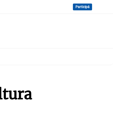
Participá
ltura