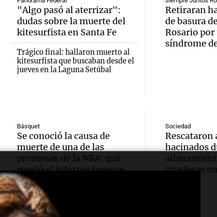
Audio.
Bulaya
crecim
Panorama Federal
Siempre Juntos Ro
"Algo pasó al aterrizar":
Retiraran h
María 
sus pu
dudas sobre la muerte del
de basura de
Villa 
kitesurfista en Santa Fe
Rosario por
nuevo
mañan
Panorama F
síndrome d
Episodios
Trágico final: hallaron muerto al
edifici
divers
kitesurfista que buscaban desde el
Audio.
jueves en la Laguna Setúbal
proyec
activi
Rosari
casa d
sorpre
Centra
Audio.
estudi
Panorama F
Aldosi
Básquet
Sociedad
Episodios
inicia 
Se conoció la causa de
Rescataron 
48 mun
(Zalaz
muerte de una de las
hacinados d
exposi
involu
promesas de la NBA: qué
allanamient
contra
reveló el informe forense
criaderos e
la Soc
Panorama F
Audio.
relato
Episodios
Rural 
María 
Greco