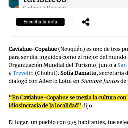
Cadena 3 Rosario
Episodios
Escuchá la nota
Caviahue-Copahue
(Neuquén) es uno de tres p
para ser distinguidos como el mejor del mundo q
Organización Mundial del Turismo, junto a
San 
y
Trevelin
(Chubut).
Sofía Damatto,
secretaria 
dialogó con Alberto Lotuf en
Siempre Juntos
de
“En Caviahue-Copahue se mezla la cultura con lo
idiosincrasia de la localidad”
dijo.
El lugar, un pueblo con 975 habitantes, fue sel