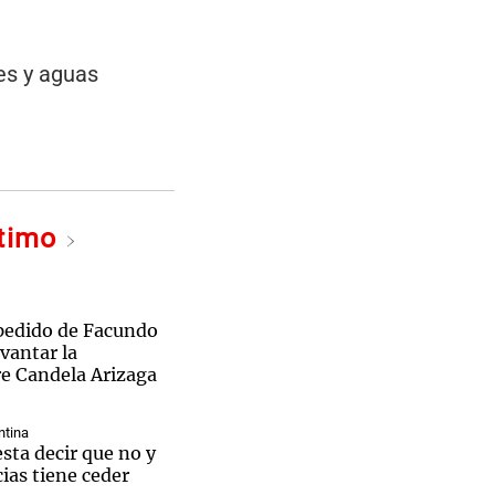
es y aguas
ltimo
pedido de Facundo
vantar la
re Candela Arizaga
ntina
sta decir que no y
ias tiene ceder