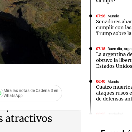
siempre
07:26
Mundo
Senadores aban
cumplir con las
Trump sobre la 
Notas
Notas
No
07:18
Buen día, Arge
e en Cadena 3
El huracán de Arequito
Cadena 3 en
La argentina de
obtuvo la liber
Estados Unido
06:40
Mundo
Cuatro muertos
Mirá las notas de Cadena 3 en
ataques rusos e
WhatsApp
de defensas an
Audio.
opahue se
Rechaz
06:25
Sociedad
s atractivos
Alerta por frío
Zonda: qué pro
pedido
afectadas este