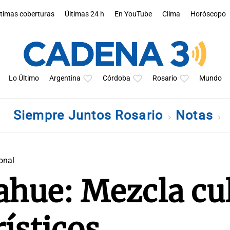
ltimas coberturas
Últimas 24 h
En YouTube
Clima
Horóscopo
Lo Último
Argentina
Córdoba
Rosario
Mundo
Siempre Juntos Rosario
Notas
onal
hue: Mezcla cu
rísticos