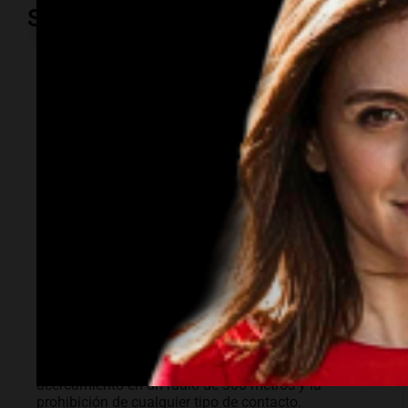
Sociedad
Sociedad
Rechazaron el
pedido de Facundo
Moyano para
levantar la
perimetral sobre
Candela Arizaga
Las limitaciones incluyen una restricción de
acercamiento en un radio de 300 metros y la
prohibición de cualquier tipo de contacto.