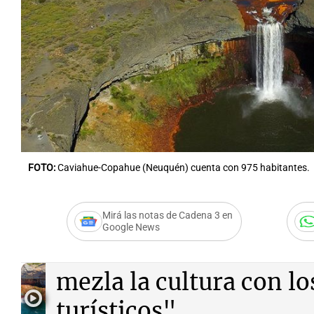
Notas
Notas
Editorial
Mundial 2026
La Sol
FOTO:
Caviahue-Copahue (Neuquén) cuenta con 975 habitantes.
Mirá las notas de Cadena 3 en
Google News
Audio.
“En Caviahue-C
mezla la cultura con lo
turísticos"