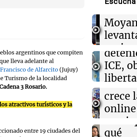
Escuchá 
Facun
Audio.
06:05
Cadena 3 Mun
Moyan
Todd Blanche f
Lick, l
como secretario
levant
Trump en una a
argent
perime
deteni
00:32
Clima
ueblos argentinos que compiten
Clima en Salta:
Audio.
sobre 
ue lleva adelante al
tiempo este sá
ICE, o
Juguet
Francisco de Alfarcito
(Jujuy)
Arizag
libert
de Turismo de la localidad
00:27
Clima
transf
Panorama F
Clima en Tucu
Cadena 3 Rosario.
fianza
el tiempo este 
Episodios
Audio.
crece 
Estado
s atractivos turísticos y la
nos cu
online 
Buen día, A
decir 
movim
Episodios
Audio.
qué
eccionado entre 19 ciudades del
los loc