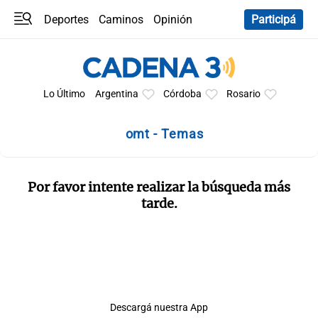
Deportes
Caminos
Opinión
Participá
Programas
Últimas coberturas
Últimas 24 h
En YouTube
Clima
Horóscopo
Lo Último
Argentina
Córdoba
Rosario
omt - Temas
Por favor intente realizar la búsqueda más
tarde.
Descargá nuestra App