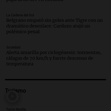
Episodios
Audio.
Boca se impone a Estudiantes
La Cadena del Gol
Belgrano empató sin goles ante Tigre con un
con gol de Azcácibar en un sólido
dramático desenlace: Cardozo atajó un
desempeño del equipo
polémico penal
Noticias
Episodios
Audio.
Boca Juniors obtiene una vital
Sociedad
victoria ante Estudiantes gracias al gol
Alerta amarilla por ciclogénesis: tormentas,
de Santiago Azcácibar
ráfagas de 70 km/h y fuerte descenso de
Noticias
temperatura
Episodios
Audio.
La visita papal no debe mezclarse
con la política, advierte el consultor
Carlos Fara
Turismo
Panorama Federal
Episodios
Audio.
Derrapó con su moto en 27 de
Turno Noche
Febrero al 6100 y terminó