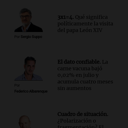
Episodios
Audio.
Avanza el juicio por la tragedia de
3x1=4.
Qué significa
las Altas Cumbres en Córdoba con
políticamente la visita
testimonios clave y videos
del papa León XIV
Noticias
Episodios
Por
Sergio Suppo
Audio.
Detención de joven argentina en
EE.UU. durante el Mundial genera
preocupación y desesperación
El dato confiable.
La
Noticias
carne vacuna bajó
Episodios
0,02% en julio y
acumula cuatro meses
Por
sin aumentos
Federico Albarenque
Cuadro de situación.
¿Polarización o
fragmentación? El