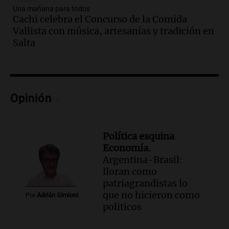
Audio.
Debate sobre reforma del Banco
Una mañana para todos
Central refleja tensiones políticas y
Cachi celebra el Concurso de la Comida
económicos en Argentina
Vallista con música, artesanías y tradición en
Noticias
Salta
Episodios
Audio.
Luis Juez defendió la ley de
propiedad privada: "Hay mucho relato y
poca lectura"
Opinión
Noticias Rosario
Episodios
Audio.
León XIV prioriza su visita a Perú
Política esquina
en su viaje a América Latina desde
Economía.
Argentina
Argentina-Brasil:
Noticias
lloran como
Episodios
patriagrandistas lo
Audio.
Juicio por la tragedia de las Altas
que no hicieron como
Por
Adrián Simioni
Cumbres: un bombero testimonia sobre
politicos
el manejo de la ambulancia
Noticias