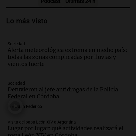
Episodios
Podcast
Últimas 24 h
Audio.
Exposición solidaria de vehículos
exóticos en Tucumán busca recaudar
Lo más visto
donaciones para merenderos
Noticias
Episodios
Sociedad
Audio.
El índice asado del Mercado
Alerta meteorológica extrema en medio país:
Norte muestra una leve baja en el costo
todas las zonas complicadas por lluvias y
para 10 personas
vientos fuerte
Noticias
Episodios
Audio.
La pizzería más antigua de
Sociedad
Córdoba homenajeó a León XIV con una
Detuvieron al jefe antidrogas de la Policía
pizza esculpida con su rostro
Federal en Córdoba
Radioinforme 3
Por
Juan Federico
Episodios
Audio.
Córdoba jugará un papel clave en
Visita del papa León XIV a Argentina
Lugar por lugar: qué actividades realizará el
la visita del Papa León XIV a Argentina
papa León XIV en Córdoba
Panorama Federal