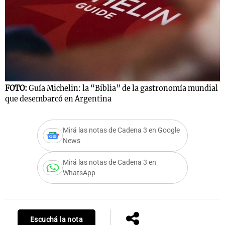
Notas
s
Notas
La Sole en
ial
Mundial 2026
Cadena 3
FOTO:
Guía Michelin: la “Biblia” de la gastronomía mundial
que desembarcó en Argentina
Mirá las notas de Cadena 3 en Google
News
Mirá las notas de Cadena 3 en
WhatsApp
Escuchá la nota