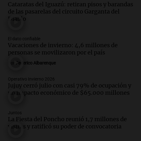
Cataratas del Iguazú: retiran pisos y barandas
hospitalizado
de las pasarelas del circuito Garganta del
Noticias Rosario
Diablo
Episodios
Audio.
Córdoba multará con hasta $420
mil los escapes libres y sancionará las
El dato confiable
"hordas" de motos
Vacaciones de invierno: 4,6 millones de
Radioinforme 3
personas se movilizaron por el país
Episodios
Por
Federico Albarenque
Audio.
Continúan audiencias en caso de
corrupción con testimonios que
Operativo Invierno 2026
exponen graves irregularidades
Jujuy cerró julio con casi 79% de ocupación y
Noticias
un impacto económico de $65.000 millones
Episodios
Audio.
Robos en Berazategui:
delincuentes asaltan tres comercios en
Juntos
La Fiesta del Poncho reunió 1,7 millones de
una sola noche
visitas y ratificó su poder de convocatoria
Panorama Federal
Episodios