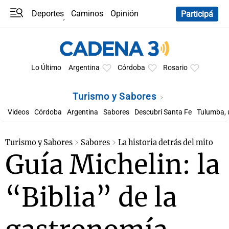
Deportes
Caminos
Opinión
Participá
Programas
Últimas coberturas
Últimas 24 h
En YouTube
Clima
Horóscopo
Lo Último
Argentina
Córdoba
Rosario
Turismo y Sabores
Videos
Córdoba
Argentina
Sabores
Descubrí Santa Fe
Tulumba, 
Turismo y Sabores
Sabores
La historia detrás del mito
Guía Michelin: la
“Biblia” de la