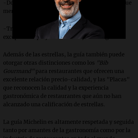
-Dos estrellas: Significa una excelente cocina que
merece un desvío en la ruta.
-Tres estrellas: Representa una cocina
excepcional que justifica el viaje a un lugar.
Además de las estrellas, la guía también puede
otorgar otras distinciones como los
"Bib
Gourmand"
para restaurantes que ofrecen una
excelente relación precio-calidad, y las "Placas"
que reconocen la calidad y la experiencia
gastronómica de restaurantes que aún no han
alcanzado una calificación de estrellas.
La guía Michelin es altamente respetada y seguida
tanto por amantes de la gastronomía como por la