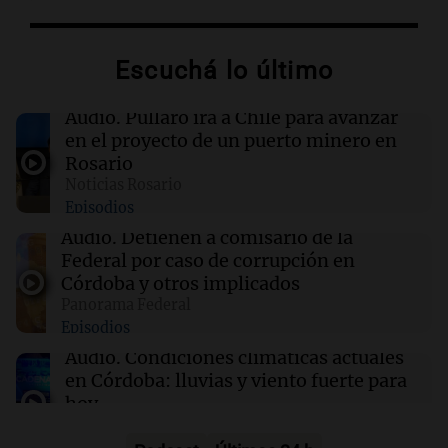
tren real
Escuchá lo último
08:56
Radioinforme 3 Rosario
Pullaro irá a Chile para avanzar en el proyecto
de un puerto minero en Rosario
Audio.
Pullaro irá a Chile para avanzar
en el proyecto de un puerto minero en
Rosario
08:55
El papa León XIV en Argentina
Noticias Rosario
La pizzería más antigua de Córdoba
Episodios
homenajeó a León XIV con una pizza
esculpida con su rostro
Audio.
Detienen a comisario de la
Federal por caso de corrupción en
Córdoba y otros implicados
08:49
Radioinforme 3 Rosario
Panorama Federal
"No podía denunciar a un compatriota": el
Episodios
dilema del Consulado tras encontrar a Micaela
en Brasil
Audio.
Condiciones climáticas actuales
en Córdoba: lluvias y viento fuerte para
hoy
Noticias