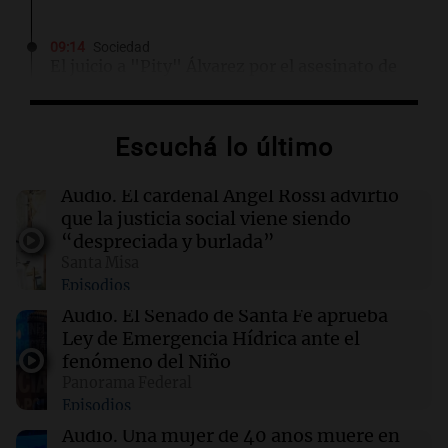
09:14
Sociedad
El juicio a "Pity" Álvarez por el asesinato de
Cristian Díaz en Villa Lugano iniciará este
lunes
Escuchá lo último
09:13
Mundo
No se detectan casos de ébola en barco fluvial
Audio.
El cardenal Ángel Rossi advirtió
en cuarentena cerca de Kinshasa, Congo
que la justicia social viene siendo
“despreciada y burlada”
Santa Misa
09:04
Deportes
Episodios
Paredes viajará a Rosario para estar con Messi
tras la muerte de su padre
Audio.
El Senado de Santa Fe aprueba
Ley de Emergencia Hídrica ante el
fenómeno del Niño
09:00
Sociedad
Panorama Federal
El 15% de los pacientes evita exámenes
Episodios
médicos por miedo a la resonancia magnética
Audio.
Una mujer de 40 años muere en