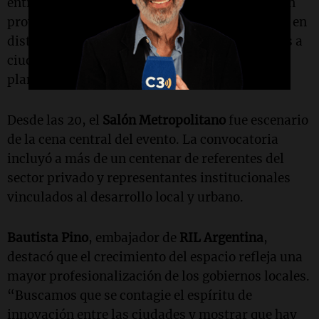
entrega de los
Premios RIL
. Allí se distinguieron
proyectos y equipos municipales por su trabajo en
distintas áreas de gestión, con reconocimientos a
ciudades que lograron mejoras en servicios,
planificación y administración pública.
Desde las 20, el
Salón Metropolitano
fue escenario
de la cena central del evento. La convocatoria
incluyó a más de un centenar de referentes del
sector privado y representantes institucionales
vinculados al desarrollo local y urbano.
Bautista Pino
, embajador de
RIL Argentina
,
destacó que el crecimiento del espacio refleja una
mayor profesionalización de los gobiernos locales.
“Buscamos que se contagie el espíritu de
innovación entre las ciudades y mostrar que hay