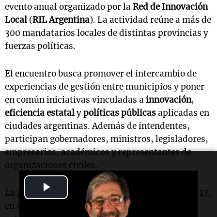
evento anual organizado por la
Red de Innovación
Local
(
RIL Argentina
). La actividad reúne a más de
300 mandatarios locales de distintas provincias y
fuerzas políticas.
El encuentro busca promover el intercambio de
experiencias de gestión entre municipios y poner
en común iniciativas vinculadas a
innovación
,
eficiencia estatal
y
políticas públicas
aplicadas en
ciudades argentinas. Además de intendentes,
participan gobernadores, ministros, legisladores,
empresarios, académicos y representantes de
organizaciones civiles.
Play
La programación comenzó este miércoles, a las 17,
en el
Teatro El Círculo
, donde se desarrolló la
Video