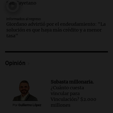
hacerle preguntas y nunca regresó"
San Cayetano
Una mañana para todos
Episodios
Informados al regreso
Audio.
Voluntarios limpiaron 9.000
Giordano advirtió por el endeudamiento: "La
metros del río Suquía y retiraron hasta
solución es que haya más crédito y a menor
800 kilos de basura por jornada
tasa"
Una mañana para todos
Episodios
Audio.
La historia de la servilleta que
firmó Jorge Messi para el primer
contrato de Leo con Barcelona
Opinión
Una mañana para todos
Episodios
Subasta millonaria.
Audio.
Joan Gaspart: "Sin Jorge, no sé si
¿Cuánto cuesta
Messi hubiera llegado adonde llegó"
vincular para
Una mañana para todos
Vinculación? $2.000
Episodios
millones
Por
Guillermo López
Audio.
El orgullo y el sueño argentino de