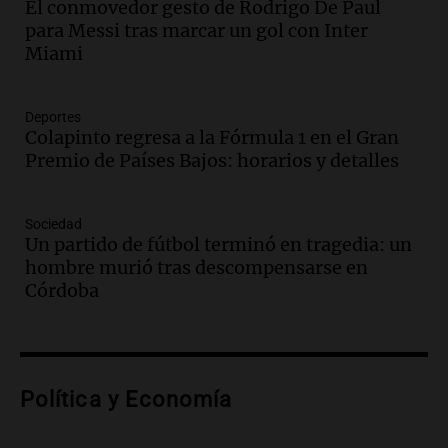
El conmovedor gesto de Rodrigo De Paul
Audio.
Nahuel Pennisi y la huella de
para Messi tras marcar un gol con Inter
Mercedes Sosa: "La emoción es el filtro
Miami
máximo".
Una Mañana para todos Rosario
Episodios
Deportes
Colapinto regresa a la Fórmula 1 en el Gran
Audio.
Orellana Lucca celebró su peña
Premio de Países Bajos: horarios y detalles
de folclore en Córdoba
Tarde y Media
Episodios
Sociedad
Un partido de fútbol terminó en tragedia: un
Audio.
Trágico accidente en Mendoza:
hombre murió tras descompensarse en
un muerto y varios heridos tras caída de
Córdoba
vehículos desde un puente
Panorama Federal
Episodios
Audio.
Tragedia en Mendoza: un muerto
Política y Economía
y cinco heridos tras caer dos autos desde
un puente
Una mañana para todos