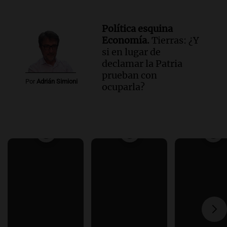
Política esquina
Economía.
Tierras: ¿Y
si en lugar de
declamar la Patria
prueban con
Por
Adrián Simioni
ocuparla?