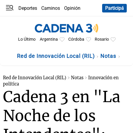
Deportes
Caminos
Opinión
Participá
Programas
Últimas coberturas
Últimas 24 h
En YouTube
Clima
Horóscopo
Lo Último
Argentina
Córdoba
Rosario
Red de Innovación Local (RIL)
Notas
Red de Innovación Local (RIL)
Notas
Innovación en
política
Cadena 3 en "La
Noche de los