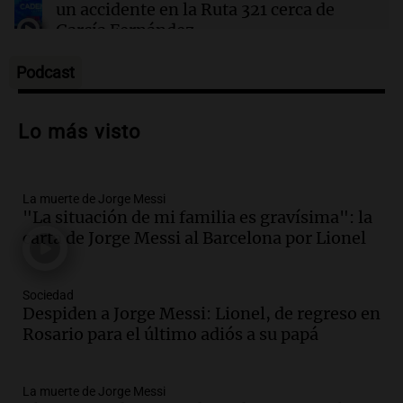
un accidente en la Ruta 321 cerca de
García Fernández
Panorama Federal
Episodios
Podcast
Audio.
El Tesoro Nacional captura 12
billones de pesos y genera excedente de
Lo más visto
liquidez de 4 billones
Panorama Federal
Episodios
La muerte de Jorge Messi
Audio.
La lección del Titanic y la
"La situación de mi familia es gravísima": la
humildad en tiempos de tormenta
carta de Jorge Messi al Barcelona por Lionel
según San Ignacio de Loyola
Panorama Federal
Episodios
Sociedad
Audio.
Tormentas y filtraciones: "El
Despiden a Jorge Messi: Lionel, de regreso en
agua entra por donde menos
Rosario para el último adiós a su papá
imaginamos"
Una Mañana para todos Rosario
La muerte de Jorge Messi
Episodios