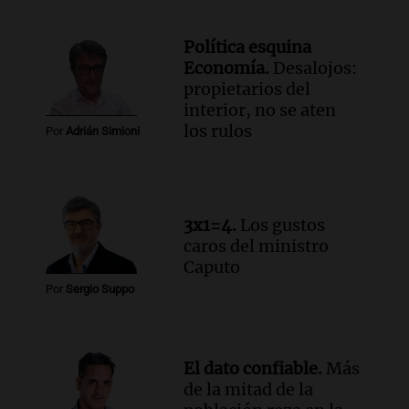
Jorge Messi en una entrevista con Rony
Vargas en 2007
Política esquina
Una mañana para todos
Economía.
Desalojos:
Episodios
propietarios del
Audio.
El abuelo de Agostina Vega, tras
interior, no se aten
las nuevas detenciones: "En esa casa
los rulos
Por
Adrián Simioni
todos tenían algo que ver"
Una mañana para todos
Episodios
Audio.
Una nutricionista derribó el mito
3x1=4.
Los gustos
del desayuno ideal: qué alimentos
caros del ministro
conviene priorizar
Caputo
Una mañana para todos
Por
Sergio Suppo
Episodios
El dato confiable.
Más
de la mitad de la