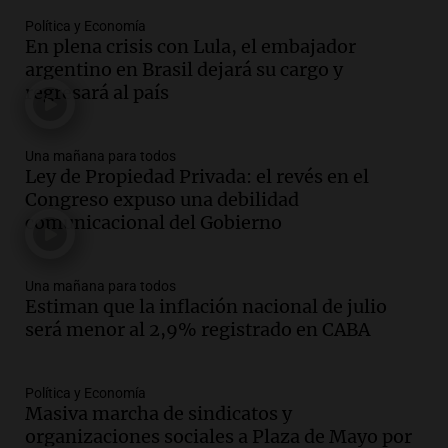
Episodios
Política y Economía
En plena crisis con Lula, el embajador
Audio.
Messi llegará esta noche a
argentino en Brasil dejará su cargo y
Rosario para acompañar a su familia
regresará al país
tras la muerte de su papá
Una mañana para todos
Episodios
Una mañana para todos
Audio.
Ley de Propiedad Privada: el revés
Ley de Propiedad Privada: el revés en el
en el Congreso expuso una debilidad
Congreso expuso una debilidad
comunicacional del Gobierno
comunicacional del Gobierno
Una mañana para todos
Episodios
Una mañana para todos
Audio.
Casabindo se prepara para una
Estiman que la inflación nacional de julio
celebración única: 30.000 turistas y el
será menor al 2,9% registrado en CABA
tradicional Toreo de la Vincha
Una mañana para todos
Episodios
Política y Economía
Audio.
Borges, abogada de Pourrain:
Masiva marcha de sindicatos y
"Tres hombres se lo llevaron para
organizaciones sociales a Plaza de Mayo por