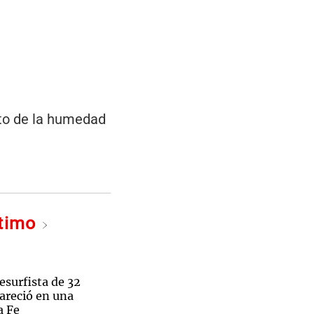
to de la humedad
ltimo
esurfista de 32
areció en una
a Fe