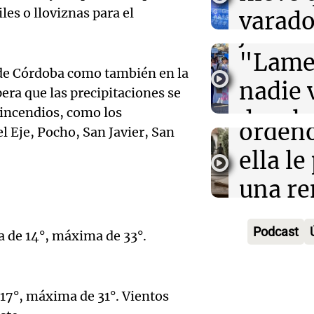
Audio.
circul
les o lloviznas para el
varado
10:51
Desayuno de 
Se divorciaron 
justic
Panorama F
Audio.
que ella le pag
camio
Episodios
vivir en la casa
"Lame
divorc
más de
 de Córdoba como también en la
Por
Agustina Vivanco
nadie 
pera que las precipitaciones se
la Just
Noticias
 incendios,
como los
devolv
Episodios
orden
 Eje, Pocho, San Javier, San
Audio.
Siempre Jun
ella le
Episodios
mujer 
una re
tras v
vivir e
Audio.
vehícu
Podcast
 de 14°, máxima de 33°.
famili
mujer
Circun
Desayuno de
Audio.
tras u
Este-O
Episodios
7°, máxima de 31°. Vientos
Obrer