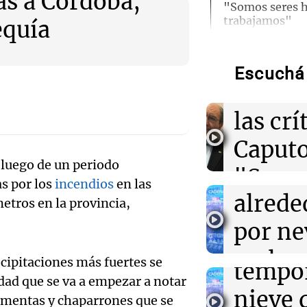
as a Córdoba,
Audio.
"Somos seres 
trabajamos"
equía
reclam
sector
11:04
Deportes
River implemen
Escuchá 
evitar que Sala
Audio.
industr
enfrenten al cl
cesiones
Suspe
las crí
clases
Caputo
11:01
Terremoto en 
La misteriosa h
 luego de un periodo
Barilo
"Somo
señora de uñas
Audio.
s por los
incendios
en las
estremece a Ve
alrede
human
metros en la provincia,
Uspall
10:53
Plataformas
por ne
traba
Moria Casán lle
enfren
una serie que r
malas
Noticias Ro
cipitaciones más fuertes se
décadas
tempor
Episodios
ad que se va a empezar a notar
condic
Por
Susana Manzelli
nieve 
ormentas y chaparrones que se