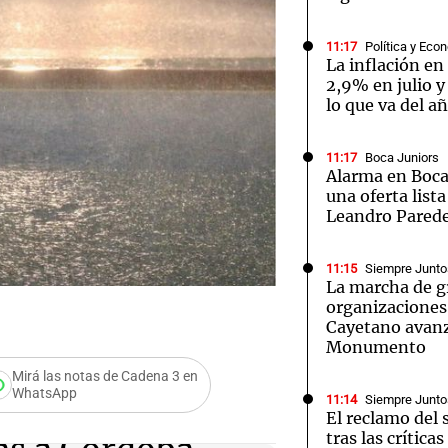
11:17
Política y Eco
La inflación en
2,9% en julio 
lo que va del a
Notas
Notas
No
11:17
Boca Juniors
Alarma en Boca:
e en Cadena 3
El huracán de Arequito
Cadena 3 en
una oferta list
Leandro Pared
11:15
Siempre Junto
La marcha de g
organizaciones 
Cayetano avanz
Monumento
Mirá las notas de Cadena 3 en
WhatsApp
11:14
Siempre Junto
El reclamo del 
tras las crítica