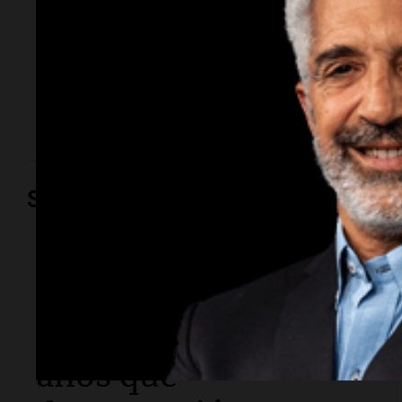
Fue en la ruta 19. El impacto involucró a un Renault
Clio y a un Peugeot 307. La conductora de este
último se encuentra fuera de peligro. En tanto, un
automovilista resultó con lesiones tras un vuelco en
Circunvalación.
Sociedad
Sociedad
Buscan a un
kitesurfista de 32
años que