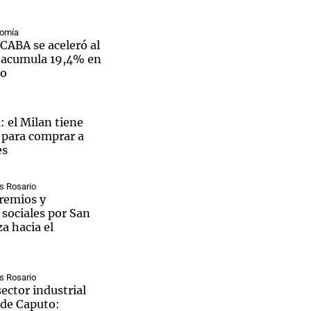
nomía
 CABA se aceleró al
y acumula 19,4% en
ño
Notas
tas
Notas
Venezuela de
 el Milan tiene
 Groenlandia
Comprometidos
Madur
a para comprar a
es
s Rosario
remios y
sociales por San
a hacia el
s Rosario
sector industrial
s de Caputo: