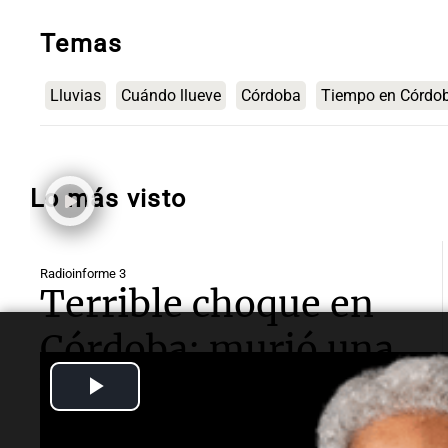
Temas
Lluvias
Cuándo llueve
Córdoba
Tiempo en Córdo
Lo más visto
Radioinforme 3
Terrible choque en
Córdoba: murió una
Play
bombera cerca del
Video
Mercado de Abasto