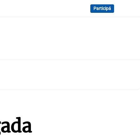
Participá
gada