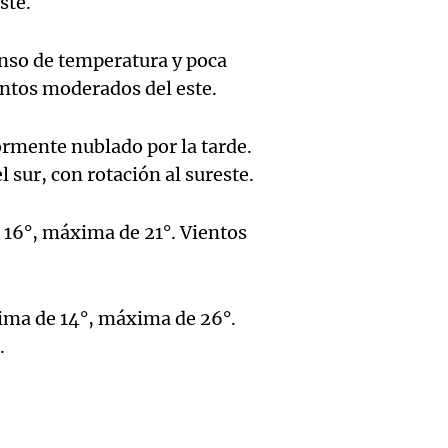
en la
Salta
ste.
en Có
Circun
Panorama F
Episodios
enso de temperatura y poca
pidien
Este-O
Audio.
ntos moderados del este.
trabaj
Salta
march
ormente nublado por la tarde.
genuin
Panorama F
gremio
sur, con rotación al sureste.
Episodios
Audio.
mejora
organi
Cayeta
6°, máxima de 21°. Vientos
progr
social
Aumen
social
San C
Audio.
Peajes
Panorama F
ima de 14°, máxima de 26°.
avanza
Episodios
.
Lewan
Notici
Monu
contra
Destac
Noticias Ro
Gobier
Argent
Episodios