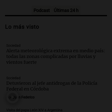
Panorama Federal
Episodios
Podcast
Últimas 24 h
Audio.
Osvaldo Jaldo busca unificar
criterios con gobernadores del norte
Lo más visto
argentino en Buenos Aires
Panorama Federal
Episodios
Sociedad
Audio.
Riesgo extremo de incendios en
Alerta meteorológica extrema en medio país:
Córdoba a pesar del sol en Carlos Paz
todas las zonas complicadas por lluvias y
Noticias
vientos fuerte
Episodios
Audio.
1.500 camiones varados en
Sociedad
Mendoza por temporal; el paso Cristo
Detuvieron al jefe antidrogas de la Policía
Redentor sigue cerrado
Federal en Córdoba
Noticias
Por
Juan Federico
Episodios
Audio.
Pullaro irá a Chile para avanzar
Visita del papa León XIV a Argentina