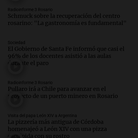
Audio.
El índice asado del Mercado
Radioinforme 3 Rosario
Norte muestra una leve baja en el costo
Schmuck sobre la recuperación del centro
para 10 personas
rosarino: "La gastronomía es fundamental"
Noticias
Episodios
Audio.
La pizzería más antigua de
Sociedad
Córdoba homenajeó a León XIV con una
El Gobierno de Santa Fe informó que casi el
pizza esculpida con su rostro
96% de los docentes asistió a las aulas
Radioinforme 3
durante el paro
Episodios
Audio.
Córdoba jugará un papel clave en
Radioinforme 3 Rosario
la visita del Papa León XIV a Argentina
Pullaro irá a Chile para avanzar en el
Panorama Federal
proyecto de un puerto minero en Rosario
Episodios
Audio.
Boca se impone a Estudiantes
Visita del papa León XIV a Argentina
con gol de Azcácibar en un sólido
La pizzería más antigua de Córdoba
desempeño del equipo
homenajeó a León XIV con una pizza
esculpida con su rostro
Noticias