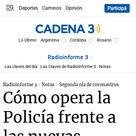
Deportes
Caminos
Opinión
Participá
Programas
Últimas coberturas
Últimas 24 h
En YouTube
Clima
Horóscopo
Lo Último
Argentina
Córdoba
Rosario
Radioinforme 3
Las claves del día
Las Claves de Radioinforme 3
Notas
Radioinforme 3
Notas
Segunda ola de coronavirus
Cómo opera la
Policía frente a