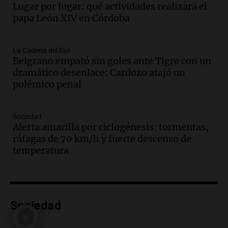
en el proyecto de un puerto minero en
Lugar por lugar: qué actividades realizará el
Rosario
papa León XIV en Córdoba
Noticias Rosario
Episodios
Audio.
Detienen a comisario de la
La Cadena del Gol
Belgrano empató sin goles ante Tigre con un
Federal por caso de corrupción en
dramático desenlace: Cardozo atajó un
Córdoba y otros implicados
polémico penal
Panorama Federal
Episodios
Audio.
Condiciones climáticas actuales
Sociedad
en Córdoba: lluvias y viento fuerte para
Alerta amarilla por ciclogénesis: tormentas,
hoy
ráfagas de 70 km/h y fuerte descenso de
Noticias
temperatura
Episodios
Audio.
Exóticos para Niños: la muestra
solidaria que reunirá más de 140 autos
en Tucumán
Sociedad
Radioinforme 3
Episodios