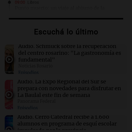
09:00
Libros
Punto muerto: un viaje al abismo de la
traición y la violencia
Escuchá lo último
09:00
Libros
La reina que surgió del frío: un misterio en el
tren real
Audio.
Schmuck sobre la recuperación
del centro rosarino: "La gastronomía es
fundamental"
08:56
Radioinforme 3 Rosario
Noticias Rosario
Pullaro irá a Chile para avanzar en el proyecto
Episodios
de un puerto minero en Rosario
Audio.
La Expo Regional del Sur se
prepara con novedades para disfrutar en
08:55
Visita del papa León XIV a Argentina
La Baulal este fin de semana
La pizzería más antigua de Córdoba
Panorama Federal
homenajeó a León XIV con una pizza
Episodios
esculpida con su rostro
Audio.
Cerro Catedral recibe a 1.600
alumnos en programa de esquí escolar
impulsado por la provincia