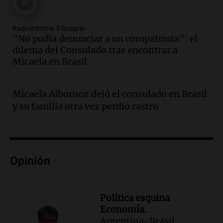
Episodios
Audio.
Boca Juniors obtiene una vital
Radioinforme 3 Rosario
victoria ante Estudiantes gracias al gol
"No podía denunciar a un compatriota": el
de Santiago Azcácibar
dilema del Consulado tras encontrar a
Noticias
Micaela en Brasil
Episodios
Audio.
La visita papal no debe mezclarse
con la política, advierte el consultor
Micaela Albornoz dejó el consulado en Brasil
Carlos Fara
y su familia otra vez perdió rastro
Panorama Federal
Episodios
Audio.
Derrapó con su moto en 27 de
Febrero al 6100 y terminó
Opinión
hospitalizado
Noticias Rosario
Episodios
Política esquina
Audio.
Córdoba multará con hasta $420
Economía.
mil los escapes libres y sancionará las
Argentina-Brasil: