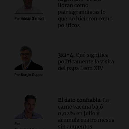
"hordas" de motos
lloran como
Radioinforme 3
patriagrandistas lo
Episodios
que no hicieron como
Por
Adrián Simioni
Audio.
Continúan audiencias en caso de
politicos
corrupción con testimonios que
exponen graves irregularidades
Noticias
Episodios
3x1=4.
Qué significa
Audio.
Robos en Berazategui:
políticamente la visita
delincuentes asaltan tres comercios en
del papa León XIV
una sola noche
Por
Sergio Suppo
Panorama Federal
Episodios
El dato confiable.
La
carne vacuna bajó
0,02% en julio y
acumula cuatro meses
Por
sin aumentos