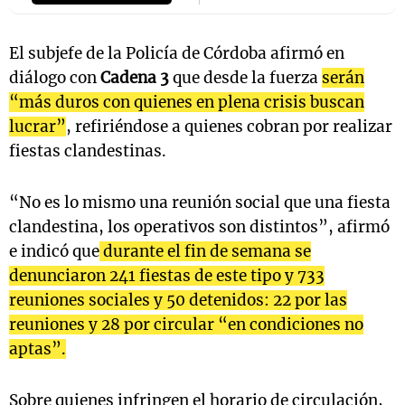
El subjefe de la Policía de Córdoba afirmó en
diálogo con
Cadena 3
que desde la fuerza
serán
Notas
s
Notas
“más duros con quienes en plena crisis buscan
La Sole en
lucrar”
, refiriéndose a quienes cobran por realizar
ial
Mundial 2026
Cadena 3
fiestas clandestinas.
“No es lo mismo una reunión social que una fiesta
clandestina, los operativos son distintos”, afirmó
e indicó que
durante el fin de semana se
denunciaron 241 fiestas de este tipo y 733
reuniones sociales y 50 detenidos: 22 por las
reuniones y 28 por circular “en condiciones no
aptas”.
Sobre quienes infringen el horario de circulación,