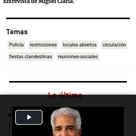
Entrevista de Miguel Clariá.
Temas
Policía
restricciones
locales abiertos
circulación
fiestas clandestinas
reuniones-sociales
Lo último
Play
09:19
Radioinforme 3 Rosario
Schmuck sobre la recuperación del centro
rosarino: "La gastronomía es fundamental"
Video