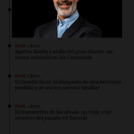
09:09
Sociedad
El Gobierno de Santa Fe informó que casi el
96% de los docentes asistió a las aulas
durante el paro
09:00
Libros
Agatha Raisin y el día del gran diluvio: un
nuevo misterio en los Cotswolds
09:00
Libros
El desafío final: la búsqueda de una hermana
perdida y un oscuro secreto familiar
09:00
Libros
El manuscrito de las almas: un viaje a los
secretos del pasado en Escocia