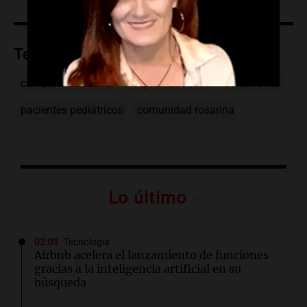
Temas
campaña solidaria
Hospital de Niños
donaciones
pacientes pediátricos
comunidad rosarina
Lo último
02:03
Tecnología
Airbnb acelera el lanzamiento de funciones
gracias a la inteligencia artificial en su
búsqueda