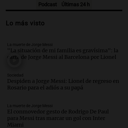
Episodios
Podcast
Últimas 24 h
Audio.
Trágico accidente en Mendoza:
un muerto y varios heridos tras caída de
Lo más visto
vehículos desde un puente
Panorama Federal
Episodios
La muerte de Jorge Messi
Audio.
Tragedia en Mendoza: un muerto
"La situación de mi familia es gravísima": la
y cinco heridos tras caer dos autos desde
carta de Jorge Messi al Barcelona por Lionel
un puente
Una mañana para todos
Episodios
Sociedad
Audio.
Messi llegará esta noche a
Despiden a Jorge Messi: Lionel de regreso en
Rosario para acompañar a su familia
Rosario para el adiós a su papá
tras la muerte de su papá
Una mañana para todos
La muerte de Jorge Messi
Episodios
El conmovedor gesto de Rodrigo De Paul
Audio.
Ley de Propiedad Privada: el revés
para Messi tras marcar un gol con Inter
en el Congreso expuso una debilidad
Miami