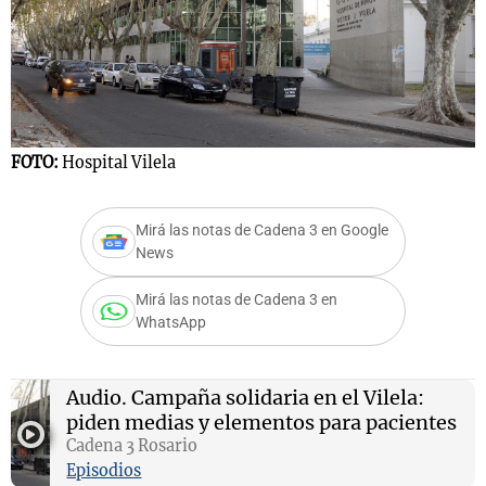
Notas
s
Notas
La Sole en
FOTO:
Hospital Vilela
ial
Mundial 2026
Cadena 3
Mirá las notas de Cadena 3 en Google
News
Mirá las notas de Cadena 3 en
WhatsApp
Audio.
Campaña solidaria en el Vilela:
piden medias y elementos para pacientes
Cadena 3 Rosario
Episodios