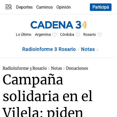
Deportes
Caminos
Opinión
Participá
Programas
Últimas coberturas
Últimas 24 h
En YouTube
Clima
Horóscopo
Lo Último
Argentina
Córdoba
Rosario
Radioinforme 3 Rosario
Notas
Radioinforme 3 Rosario
Notas
Donaciones
Campaña
solidaria en el
Vilela: piden