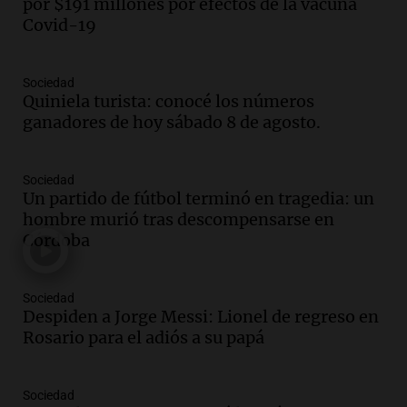
por $191 millones por efectos de la vacuna
firmó Jorge Messi para el primer
Covid-19
contrato de Leo con Barcelona
Una mañana para todos
Episodios
Sociedad
Quiniela turista: conocé los números
Audio.
Joan Gaspart: "Sin Jorge, no sé si
ganadores de hoy sábado 8 de agosto.
Messi hubiera llegado adonde llegó"
Una mañana para todos
Episodios
Sociedad
Un partido de fútbol terminó en tragedia: un
Audio.
El orgullo y el sueño argentino de
hombre murió tras descompensarse en
Jorge Messi en una entrevista con Rony
Córdoba
Vargas en 2007
Una mañana para todos
Episodios
Sociedad
Audio.
El abuelo de Agostina Vega, tras
Despiden a Jorge Messi: Lionel de regreso en
las nuevas detenciones: "En esa casa
Rosario para el adiós a su papá
todos tenían algo que ver"
Una mañana para todos
Sociedad
Episodios