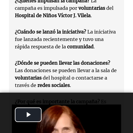
¿Quiénes impulsan la campaña?
La
campaña es impulsada por
voluntarias
del
Hospital de Niños Víctor J. Vilela
.
¿Cuándo se lanzó la iniciativa?
La iniciativa
fue lanzada recientemente y tuvo una
rápida respuesta de la
comunidad
.
¿Dónde se pueden llevar las donaciones?
Las donaciones se pueden llevar a la sala de
voluntarias
del hospital o contactarse a
través de
redes sociales
.
¿Por qué es importante la campaña?
Es
importante para ayudar a pacientes
Play
pediátricos que atraviesan
internaciones
prolongadas
o
tratamientos complejos
.
Video