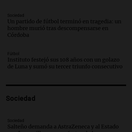
comunicacional del Gobierno
Una mañana para todos
Episodios
Sociedad
Un partido de fútbol terminó en tragedia: un
Audio.
Casabindo se prepara para una
hombre murió tras descompensarse en
celebración única: 30.000 turistas y el
Córdoba
tradicional Toreo de la Vincha
Una mañana para todos
Episodios
Fútbol
Audio.
Borges, abogada de Pourrain:
Instituto festejó sus 108 años con un golazo
"Tres hombres se lo llevaron para
de Luna y sumó su tercer triunfo consecutivo
hacerle preguntas y nunca regresó"
Una mañana para todos
Episodios
Audio.
Voluntarios limpiaron 9.000
Sociedad
metros del río Suquía y retiraron hasta
800 kilos de basura por jornada
Una mañana para todos
Episodios
Sociedad
Salteño demanda a AstraZeneca y al Estado
Audio.
La historia de la servilleta que