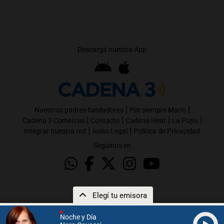
Descargá nuestra App
|
|
Nuestros padres fundadores
Por siempre Mario
|
|
|
|
Cadena 3 Comercial
Contacto
Cadena Heat
La Popu
|
|
Integrar nuestra red
Aviso Legal
Política de Privacidad
Seguinos en
Elegí tu emisora
Noche y Día