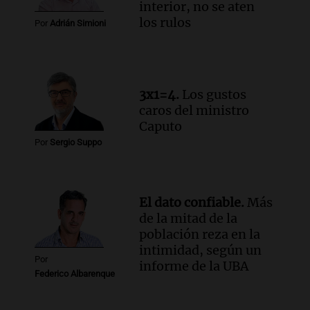
interior, no se aten
Episodios
los rulos
Por
Adrián Simioni
Audio.
Altas Cumbres: rescataron a una
cabra que llevaba ocho días atrapada en
un precipicio
Una mañana para todos
3x1=4.
Los gustos
Episodios
caros del ministro
Audio.
Chile planteó mejorar la
Caputo
conectividad fronteriza, aérea y digital
Por
Sergio Suppo
con Jujuy
Panorama Federal
Episodios
El dato confiable.
Más
de la mitad de la
población reza en la
intimidad, según un
Por
informe de la UBA
Federico Albarenque