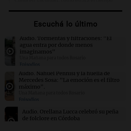
Clima en Tucumán: cómo estará el tiempo
este domingo 9 de agosto
Escuchá lo último
00:21
Clima
Clima en Mendoza: cómo estará el tiempo
este domingo 9 de agosto
Audio.
Tormentas y filtraciones: "El
agua entra por donde menos
imaginamos"
00:16
Clima
Una Mañana para todos Rosario
Clima en Santa Fe: cómo estará el tiempo este
Episodios
domingo 9 de agosto
Audio.
Nahuel Pennisi y la huella de
Mercedes Sosa: "La emoción es el filtro
00:10
Clima
máximo".
Clima en Rosario: cómo estará el tiempo este
Una Mañana para todos Rosario
domingo 9 de agosto
Episodios
Audio.
Orellana Lucca celebró su peña
de folclore en Córdoba
Tarde y Media