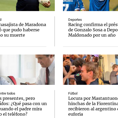
d
Deportes
masajista de Maradona
Racing confirma el pré
ó que pudo haberse
de Gonzalo Sosa a Depo
do su muerte
Maldonado por un año
Notas
Notas
No
e en Cadena 3
El huracán de Arequito
Cadena 3 en
ntre todos
Fútbol
s presentes, pero
Locura por Mastantuono
ídos: ¿Qué pasa con un
hinchas de la Fiorentin
cuando el padre mira
recibieron al argentino
 el teléfono?
euforia