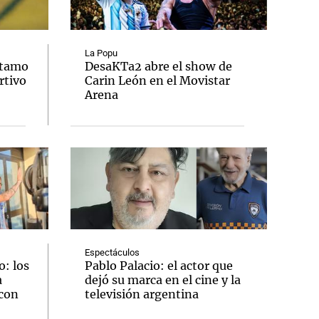
La Popu
stamo
DesaKTa2 abre el show de
rtivo
Carin León en el Movistar
Notas
Arena
tas
Notas
Venezuela de
 Groenlandia
Comprometidos
Madur
Espectáculos
: los
Pablo Palacio: el actor que
a
dejó su marca en el cine y la
 con
televisión argentina