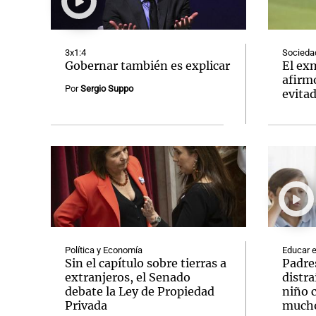
3x1:4
Socieda
Gobernar también es explicar
El ex
afirm
Por
Sergio Suppo
evita
Notas
Notas
Editorial
Mundial 2026
La Sol
Política y Economía
Educar e
Sin el capítulo sobre tierras a
Padre
extranjeros, el Senado
distra
debate la Ley de Propiedad
niño 
Privada
mucho