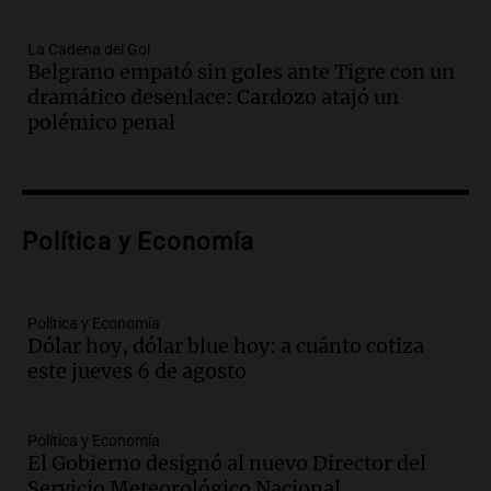
Episodios
Audio.
Asamblea de Socios Ambientales
La Cadena del Gol
marchará en San Luis contra reforma de
Belgrano empató sin goles ante Tigre con un
ley de tierras este jueves
dramático desenlace: Cardozo atajó un
Panorama Federal
polémico penal
Episodios
Audio.
Fallece joven de 22 años tras ser
gravemente quemado por su pareja en
Villa Mercedes
Política y Economía
Panorama Federal
Episodios
Audio.
Inesperado cambio climático en
Política y Economía
Córdoba: calor y alertas de tormenta
Dólar hoy, dólar blue hoy: a cuánto cotiza
para el jueves 6 de agosto
este jueves 6 de agosto
Noticias
Episodios
Audio.
Alerta amarillo en Córdoba por
Política y Economía
riesgo de incendios: Vientos de hasta 90
El Gobierno designó al nuevo Director del
km/h impactan la región
Servicio Meteorológico Nacional