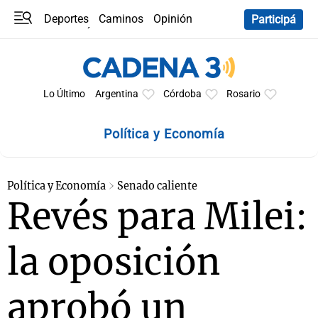
Deportes
Caminos
Opinión
Participá
Programas
Últimas coberturas
Últimas 24 h
En YouTube
Clima
Horóscopo
Lo Último
Argentina
Córdoba
Rosario
Política y Economía
Política y Economía
Senado caliente
Revés para Milei:
la oposición
aprobó un