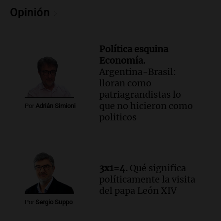
contratación de servicios agrícolas en
Opinión
Argentina
Panorama Federal
Episodios
Política esquina
Audio.
El "tarareo conceptual", un
Economía.
delirio que se vuelve arte con la música
Argentina-Brasil:
de las palabras
lloran como
Amamos Argentina
patriagrandistas lo
Episodios
que no hicieron como
Por
Adrián Simioni
Audio.
El gerente de Exponenciar visitó
politicos
el Estudio Federal Sancor Seguros en
Aapresid Rosario 2026.
Congreso Aapresid 2026
Episodios
Audio.
Fiestas patronales de Ticino: un
3x1=4.
Qué significa
fin de semana de tradición y diversión
políticamente la visita
en el campo
del papa León XIV
Panorama Federal
Por
Sergio Suppo
Episodios