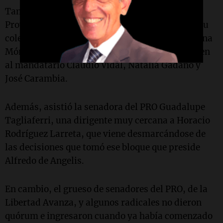
También lo hicieron el jefe de la bancada de
Provincias Unidas, Carlos "Camau" Espinola, su
colega la cordobesa Alejandra Avila, la rionegrina
Mónica Silva, y los santacruceños que responden
al mandatario Claudio Vidal, Natalia Gadano y
José Carambia.
Además, asistió la senadora del PRO Guadalupe
Tagliaferri, una dirigente muy cercana a Horacio
Rodríguez Larreta, que viene desmarcándose de
las decisiones que tomó ese bloque que preside
Alfredo de Angelis.
En cambio, el grueso de senadores del PRO, de la
Libertad Avanza, y algunos radicales no dieron
quórum e ingresaron cuando ya había comenzado