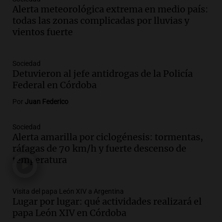
Audio.
Protestas en el Congreso y sesión
Alerta meteorológica extrema en medio país:
clave en el Senado en medio de rumores
todas las zonas complicadas por lluvias y
y ajustes económicos
vientos fuerte
Noticias
Episodios
Audio.
El Papa León XIV visitará
Sociedad
Argentina y otros temas políticos
Detuvieron al jefe antidrogas de la Policía
marcan la actualidad nacional
Federal en Córdoba
Noticias
Por
Juan Federico
Episodios
Audio.
Violento asalto en José C. Paz:
Sociedad
delincuentes persiguen y golpean a
Alerta amarilla por ciclogénesis: tormentas,
motociclista para robarle
ráfagas de 70 km/h y fuerte descenso de
Panorama Federal
temperatura
Episodios
Audio.
El costo de un asado en Córdoba
disminuye un 0,69% en julio, según el
Visita del papa León XIV a Argentina
Lugar por lugar: qué actividades realizará el
Mercado Norte
papa León XIV en Córdoba
Panorama Federal