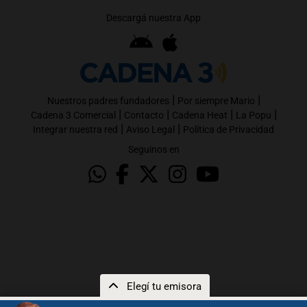
Descargá nuestra App
|
|
Nuestros padres fundadores
Por siempre Mario
|
|
|
|
Cadena 3 Comercial
Contacto
Cadena Heat
La Popu
|
|
Integrar nuestra red
Aviso Legal
Política de Privacidad
Seguinos en
Elegí tu emisora