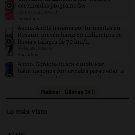
ceremonias programadas
Panorama Federal
06:41
Sociedad
Episodios
Candela Arizaga se refirió al escándalo con
Facundo Moyano: "Tengo errores como
Audio.
Alerta naranja por tormentas en
cualquiera"
Rosario: prevén hasta 80 milímetros de
lluvia y ráfagas de 70 km/h
Noticias Rosario
06:36
Mundo
Episodios
Nigeria: Presidente celebra rescate de 308
secuestrados en una operación histórica
Audio.
Córdoba busca simplificar
habilitaciones comerciales para evitar la
corrupción en trámites burocráticos
Noticias
Episodios
Podcast
Últimas 24 h
Audio.
Alerta meteorológica en Córdoba:
tormentas y vientos de hasta 100 km/h
Lo más visto
en la provincia
Noticias
Episodios
Sociedad