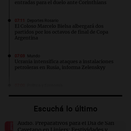
entradas para el duelo ante Corinthians
07:11
Deportes Rosario
El Coloso Marcelo Bielsa albergará dos
partidos por los octavos de final de Copa
Argentina
07:03
Mundo
Ucrania intensifica ataques a instalaciones
petroleras en Rusia, informa Zelenskyy
07:00
Política y Economía
Dólar hoy, dólar blue hoy: a cuánto cotiza este
jueves 6 de agosto
Escuchá lo último
06:57
Política y Economía
El Gobierno designó al nuevo Director del
Audio.
Preparativos para el Día de San
Servicio Meteorológico Nacional
Cayetano en Liniers: Festividades y