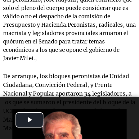
solo el pleno del cuerpo puede considerar que es
válido o no el despacho de la comisión de
Presupuesto y Hacienda.
Peronistas, radicales, una
macrista y legisladores provinciales armaron el
quórum en el Senado para tratar temas
económicos a los que se opone el gobierno de
Javier Milei.,
De arranque, los bloques peronistas de Unidad
Ciudadana, Convicción Federal, y Frente
Nacional y Popular aportaron 34 legisladores, a
los que se sumaron el presidente del bloque de la
UCR, Eduardo Vischi, y sus pares de bancada
Play
Martín Lousteau, Favio Fama, Pablo Blanco y
Maximiliano Abad..
Video