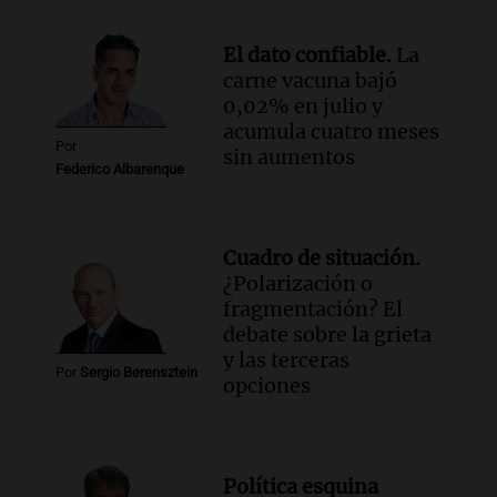
Audio.
Preparativos para la feria en La
Bulalle, Córdoba: actividades y horarios
El dato confiable.
La
de apertura
carne vacuna bajó
Panorama Federal
0,02% en julio y
Episodios
acumula cuatro meses
Por
sin aumentos
Federico Albarenque
Cuadro de situación.
¿Polarización o
fragmentación? El
debate sobre la grieta
y las terceras
Por
Sergio Berensztein
opciones
Política esquina