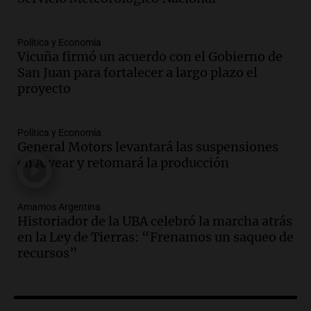
Panorama Federal
Episodios
Política y Economía
Audio.
Una mujer de 74 años grave tras
Vicuña firmó un acuerdo con el Gobierno de
ser atropellada por un camión en San
San Juan para fortalecer a largo plazo el
Luis
proyecto
Panorama Federal
Episodios
Audio.
Solicitan aclaraciones sobre el
Política y Economía
contrato de Sábedra Paredes en la
General Motors levantará las suspensiones
Secretaría de Niñez y Adolescencia
en Alvear y retomará la producción
Panorama Federal
Episodios
Amamos Argentina
Audio.
La audiencia por el caso González
Historiador de la UBA celebró la marcha atrás
avanza con testimonios sobre el impacto
en la Ley de Tierras: “Frenamos un saqueo de
y la emergencia médica
recursos”
Panorama Federal
Episodios
Audio.
Malevo, la app que revoluciona la