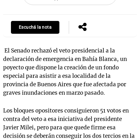
Notas
Escuchá la nota
s
Notas
La Sole en
ial
Mundial 2026
Cadena 3
El Senado rechazó el veto presidencial a la
declaración de emergencia en Bahía Blanca, un
poyecto que dispone la creación de un fondo
especial para asistir a esa localidad de la
provincia de Buenos Aires que fue afectada por
graves inundaciones en marzo pasado.
Los bloques opositores consiguieron 51 votos en
contra del veto a esa iniciativa del presidente
Javier Milei, pero para que quede firme esa
decisión se deberán conseguir los dos tercios en la