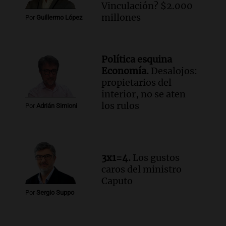
Audio.
Detienen a pareja en Alderete por
Vinculación? $2.000
venta de medicamentos controlados
millones
Por
Guillermo López
mediante delivery
Panorama Federal
Episodios
Política esquina
Audio.
El alzobispo García Cueva llama a
Economía.
Desalojos:
la clase dirigente a abordar problemas
propietarios del
económicos y sociales
interior, no se aten
Panorama Federal
los rulos
Por
Adrián Simioni
Episodios
3x1=4.
Los gustos
caros del ministro
Caputo
Por
Sergio Suppo