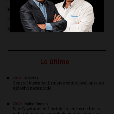
emergencia Bahía Blanca
veto presidencial
inundaciones Buenos Aires
fondo especial reconstrucción
Lo último
20:32
Deportes
Central busca reafirmarse como local ante un
Aldosivi necesitado
20:20
Radioinforme 3
San Cayetano en Córdoba: cientos de fieles
pidieron pan, paz y trabajo en una emotiva