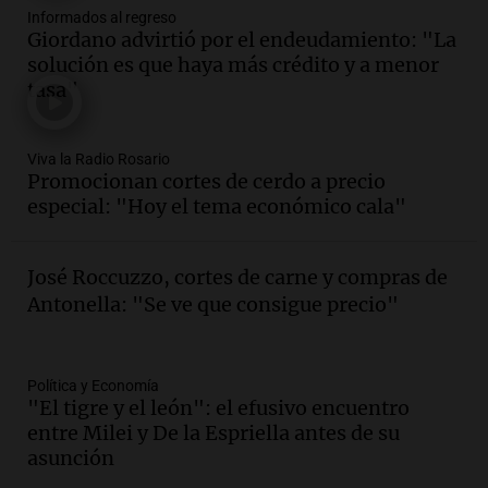
Panorama Federal
Informados al regreso
Episodios
Giordano advirtió por el endeudamiento: "La
solución es que haya más crédito y a menor
Audio.
Mateo Bouniba, joven de Villa
tasa"
María, necesita un trasplante de médula
en Estados Unidos
Panorama Federal
Viva la Radio Rosario
Episodios
Promocionan cortes de cerdo a precio
especial: "Hoy el tema económico cala"
Audio.
Fieles celebran a San Cayetano
en Córdoba pidiendo pan, paz y trabajo
Viva la Radio
José Roccuzzo, cortes de carne y compras de
Episodios
Antonella: "Se ve que consigue precio"
Audio.
Día Internacional de la Cerveza:
mitos, secretos y el desafío de producir
cerveza artesanal
Política y Economía
Viva la Radio
"El tigre y el león": el efusivo encuentro
Episodios
entre Milei y De la Espriella antes de su
Audio.
Tucumán enfrenta un equilibrio
asunción
financiero precario debido a la caída del