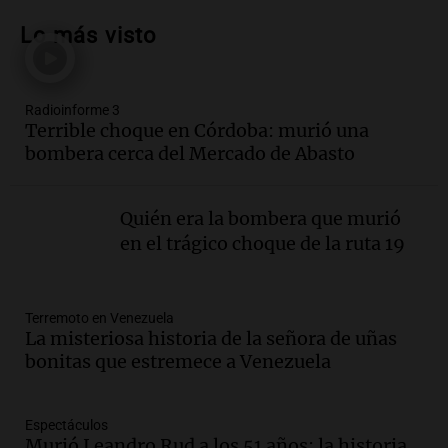
presentar “Paraíso”, una obra que
Lo más visto
cuestiona certezas masculinas
Amamos Argentina
Episodios
Radioinforme 3
Audio.
Inflación: por qué el 2,9% de
Terrible choque en Córdoba: murió una
julio en CABA no anticipa el dato
bombera cerca del Mercado de Abasto
nacional, según economista
Informados al regreso
Episodios
Quién era la bombera que murió
Audio.
Giordano advirtió por el
en el trágico choque de la ruta 19
endeudamiento: "La solución es que
haya más crédito y a menor tasa"
Informados al regreso
Terremoto en Venezuela
Episodios
La misteriosa historia de la señora de uñas
Audio.
Media sanción a la ley de
bonitas que estremece a Venezuela
inviolabilidad: un avance para
propietarios e inquilinos en Argentina
Panorama Federal
Espectáculos
Murió Leandro Rud a los 51 años: la historia
Episodios