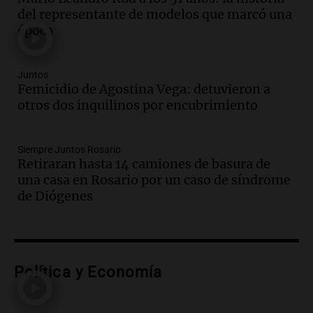
del representante de modelos que marcó una
Audio.
Promocionan cortes de cerdo
época
ante la caída de consumo de carne de
vaca por precios.
Viva la Radio Rosario
Juntos
Episodios
Femicidio de Agostina Vega: detuvieron a
otros dos inquilinos por encubrimiento
Audio.
Fieles movilizados por San
Cayetano en Rosario.
Viva la Radio Rosario
Siempre Juntos Rosario
Episodios
Retiraran hasta 14 camiones de basura de
una casa en Rosario por un caso de síndrome
Audio.
Se registra inusual nevada en
de Diógenes
Zapala, Neuquén, con más de mil
camiones varados
Panorama Federal
Episodios
Audio.
Controversia en el peronismo
Política y Economía
mendocino por ausencia de senadora
embarazada en votación clave