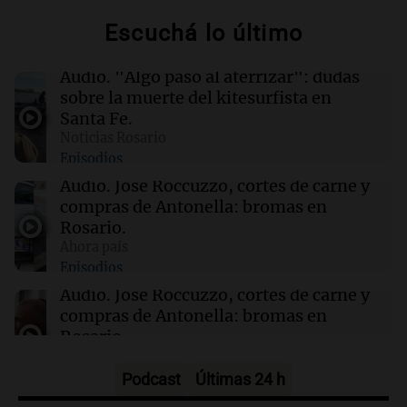
Escuchá lo último
19:41
Informados al regreso
Inflación: por qué el 2,9% de julio en CABA no
Audio.
"Algo pasó al aterrizar": dudas
anticipa el dato nacional
sobre la muerte del kitesurfista en
Santa Fe.
Noticias Rosario
19:37
Deportes
Episodios
El juez Amarante considera "ficción judicial"
el traslado de la causa AFA a Campana
Audio.
José Roccuzzo, cortes de carne y
compras de Antonella: bromas en
Rosario.
19:25
Sociedad
Ahora país
Un estudio reveló que abrir redes sociales
Episodios
antes de los 14 años puede afectar el
rendimiento escolar
Audio.
José Roccuzzo, cortes de carne y
compras de Antonella: bromas en
Rosario.
Viva la Radio Rosario
Episodios
Podcast
Últimas 24 h
Audio.
Luciano Cáceres llega a Córdoba a