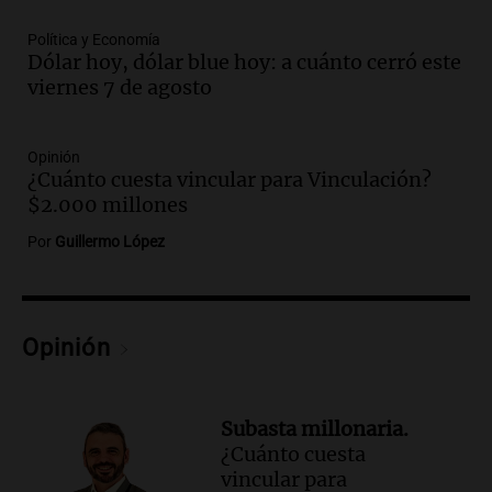
consumo y recaudación
Política y Economía
Panorama Federal
Dólar hoy, dólar blue hoy: a cuánto cerró este
Episodios
viernes 7 de agosto
Audio.
La calidad del empleo en
Argentina cae y preocupa a economistas
en un contexto de crisis económica
Opinión
Panorama Federal
¿Cuánto cuesta vincular para Vinculación?
Episodios
$2.000 millones
Audio.
Audiencia por tragedia vial en
Por
Guillermo López
Altas Cumbres: peritos analizan
teléfono de Óscar González
Panorama Federal
Episodios
Opinión
Audio.
Solicitan quiebra de Lebron
Group en medio de una investigación
por estafa piramidal millonaria
Subasta millonaria.
Panorama Federal
¿Cuánto cuesta
Episodios
vincular para