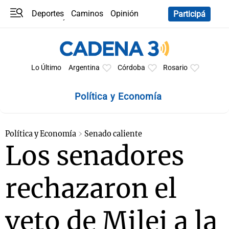
Deportes
Caminos
Opinión
Participá
Programas
Últimas coberturas
Últimas 24 h
En YouTube
Clima
Horóscopo
Lo Último
Argentina
Córdoba
Rosario
Política y Economía
Política y Economía
Senado caliente
Los senadores
rechazaron el
veto de Milei a la