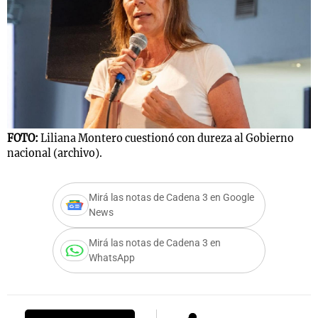
Notas
s
Notas
La Sole en
ial
Mundial 2026
Cadena 3
FOTO:
Liliana Montero cuestionó con dureza al Gobierno
nacional (archivo).
Mirá las notas de Cadena 3 en Google
News
Mirá las notas de Cadena 3 en
WhatsApp