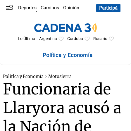
Deportes
Caminos
Opinión
Participá
Programas
Últimas coberturas
Últimas 24 h
En YouTube
Clima
Horóscopo
Lo Último
Argentina
Córdoba
Rosario
Política y Economía
Política y Economía
Motosierra
Funcionaria de
Llaryora acusó a
la Nación de