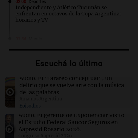
02:00
Deportes
Independiente y Atlético Tucumán se
enfrentan en octavos de la Copa Argentina:
horarios y TV
01:54
Mundo
Fallecen dos soldados israelíes en Líbano,
marcando el primer incidente mortal desde
junio
Escuchá lo último
01:37
Mundo
Audio.
El "tarareo conceptual", un
Trump señala a Canadá por incendios
delirio que se vuelve arte con la música
forestales, pero los científicos advierten sobre
de las palabras
el cambio climático
Amamos Argentina
Episodios
01:30
Ciencia
Audio.
El gerente de Exponenciar visitó
Un tratamiento con THC elimina las pesadillas
el Estudio Federal Sancor Seguros en
en pacientes con PTSD, según un estudio
Aapresid Rosario 2026.
Congreso Aapresid 2026