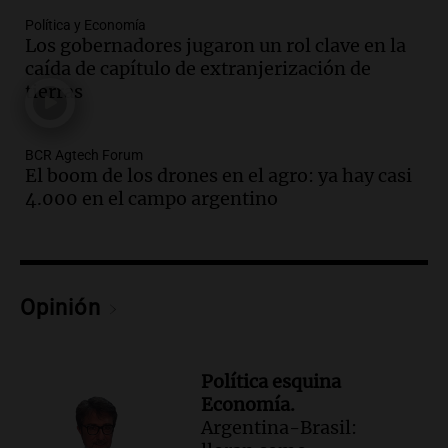
Audio.
Ahyre estuvo en el Estudio
Política y Economía
Federal Sancor Seguros y adelantó su
Los gobernadores jugaron un rol clave en la
nuevo tema a Cadena 3 Rosario.
caída de capítulo de extranjerización de
tierras
Viva la Radio Rosario
Episodios
Audio.
Cierre del Paso Internacional
BCR Agtech Forum
Cristo Redentor por acumulación de
El boom de los drones en el agro: ya hay casi
nieve se extiende a 22 días
4.000 en el campo argentino
Panorama Federal
Episodios
Audio.
Estudiantes de Italia realizan
prácticas docentes en Córdoba para
Opinión
enriquecer su formación educativa
Panorama Federal
Episodios
Política esquina
Audio.
La Universidad de Milán y su
Economía.
colaboración con la municipalidad para
Argentina-Brasil:
la educación y parques