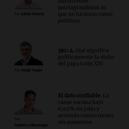
lloran como
Panorama Federal
patriagrandistas lo
Episodios
que no hicieron como
Por
Adrián Simioni
Audio.
El papamóvil de Juan Pablo II
politicos
revive con la visita de León XIV y una
historia nacida en Córdoba
Viva la Radio
Episodios
Audio.
Monseñor Fenoy celebra la visita
3x1=4.
Qué significa
de León XIV a Argentina y reflexiona
políticamente la visita
sobre su impacto espiritual
del papa León XIV
Panorama Federal
Por
Sergio Suppo
Episodios
Audio.
El ministro de Economía de Santa
Fe relativiza el impacto del fallo sobre
El dato confiable.
La
jubilaciones en la provincia
carne vacuna bajó
Panorama Federal
0,02% en julio y
Episodios
acumula cuatro meses
Por
sin aumentos
Federico Albarenque