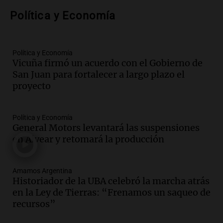
nuevo híbrido enchufable de Chery llega
Política y Economía
al mercado argentino
Panorama Federal
Episodios
Política y Economía
Audio.
Perito Moreno recibe la Copa
Vicuña firmó un acuerdo con el Gobierno de
Mundial de Natación de Invierno con
San Juan para fortalecer a largo plazo el
récords y atletas de 20 países
proyecto
Amamos Argentina
Episodios
Audio.
Conductor imputado por
Política y Economía
accidente fatal en San Luis dejó tres
General Motors levantará las suspensiones
jóvenes muertos y un herido grave
en Alvear y retomará la producción
Panorama Federal
Episodios
Amamos Argentina
Audio.
Historiador de la UBA celebró la
Historiador de la UBA celebró la marcha atrás
marcha atrás en la Ley de Tierras:
en la Ley de Tierras: “Frenamos un saqueo de
“Frenamos un saqueo de recursos”
recursos”
Amamos Argentina
Episodios