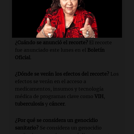
¿Quién es Liliana Montero?
Es la secretaria
General de Salud y Desarrollo Humano de
Córdoba
y funcionaria de
Martín Llaryora
.
¿Cuándo se anunció el recorte?
El recorte
fue anunciado este lunes en el
Boletín
Oficial
.
¿Dónde se verán los efectos del recorte?
Los
efectos se verán en el acceso a
medicamentos, insumos y tecnología
médica de programas clave como
VIH
,
tuberculosis
y
cáncer
.
¿Por qué se considera un genocidio
sanitario?
Se considera un genocidio