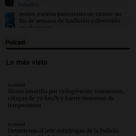
Episodios
01:29
Ciencia
Contaminación del aire podría agravar la
Audio.
Fiestas patronales de Ticino: un
artritis reumatoide y provocar brotes
fin de semana de tradición y diversión
dolorosos
en el campo
Panorama Federal
Episodios
Podcast
Audio.
Preparativos para la feria en La
Bulalle, Córdoba: actividades y horarios
Lo más visto
de apertura
Panorama Federal
Episodios
Sociedad
Audio.
Río Gallegos enfrenta secuelas de
Alerta amarilla por ciclogénesis: tormentas,
lluvias, senadores manifiestan
ráfagas de 70 km/h y fuerte descenso de
oposición a ley de tierras
temperatura
Panorama Federal
Episodios
Audio.
Mendoza celebra la apertura del
Sociedad
centro de esquí Penitentes Park tras
Detuvieron al jefe antidrogas de la Policía