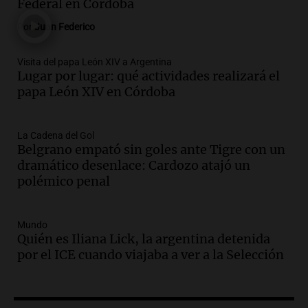
siete años de cierre por falta de nieve
Federal en Córdoba
Panorama Federal
Por
Juan Federico
Episodios
Audio.
Madres en Rosario piden por la
Visita del papa León XIV a Argentina
Lugar por lugar: qué actividades realizará el
ley Joaquín.
papa León XIV en Córdoba
Viva la Radio Rosario
Episodios
Audio.
Juan Pedro Colombo, rematador
La Cadena del Gol
Belgrano empató sin goles ante Tigre con un
de hacienda: “Las tecnologías no
dramático desenlace: Cardozo atajó un
reemplazan el contacto con la gente”
polémico penal
La Argentina, hoy
Episodios
Audio.
Un trabajador herido tras caer a
Mundo
Quién es Iliana Lick, la argentina detenida
un pozo de 17 metros en Nueva Córdoba
por el ICE cuando viajaba a ver a la Selección
Panorama Federal
Episodios
Audio.
Lanzamiento del Tigo 7 CSH: el