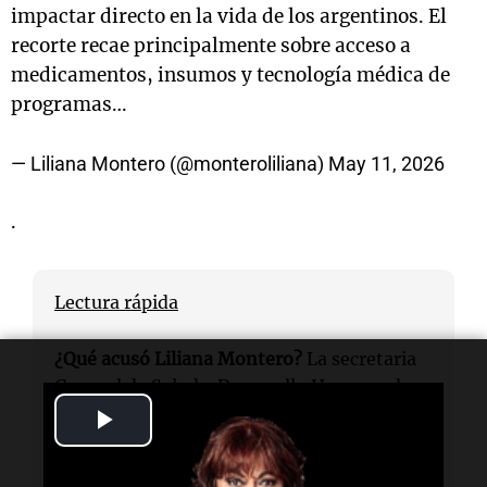
impactar directo en la vida de los argentinos. El
recorte recae principalmente sobre acceso a
medicamentos, insumos y tecnología médica de
programas…
— Liliana Montero (@monteroliliana)
May 11, 2026
.
Lectura rápida
¿Qué acusó Liliana Montero?
La secretaria
General de Salud y Desarrollo Humano de
Córdoba
acusó al
Gobierno nacional
de
Play
provocar un “genocidio sanitario” por el
Video
recorte de
$63.000 millones
en salud.