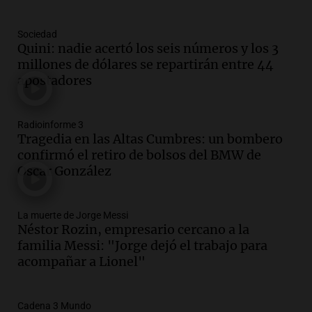
Episodios
Audio.
Continúa el juicio a Óscar
Sociedad
González con testimonios clave sobre el
Quini: nadie acertó los seis números y los 3
choque mortal
millones de dólares se repartirán entre 44
Panorama Federal
apostadores
Episodios
Audio.
Gustavo Sainz entrega viviendas
Radioinforme 3
y critica la falta de aporte nacional en
Tragedia en las Altas Cumbres: un bombero
proyectos provinciales
confirmó el retiro de bolsos del BMW de
Panorama Federal
Oscar González
Episodios
Audio.
Productores rurales protestan
por el deterioro de rutas y caminos en el
La muerte de Jorge Messi
Néstor Rozin, empresario cercano a la
país
familia Messi: "Jorge dejó el trabajo para
Panorama Federal
acompañar a Lionel"
Episodios
Audio.
Salta registra 5.000 casos de
violencia escolar en lo que va del año,
Cadena 3 Mundo