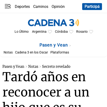
Deportes
Caminos
Opinión
Participá
Programas
Últimas coberturas
Últimas 24 h
En YouTube
Clima
Horóscopo
Lo Último
Argentina
Córdoba
Rosario
Pasen y Vean
Notas
Cadena 3 en los Oscar
Plataformas
Pasen y Vean
Notas
Secreto revelado
Tardó años en
reconocer a un