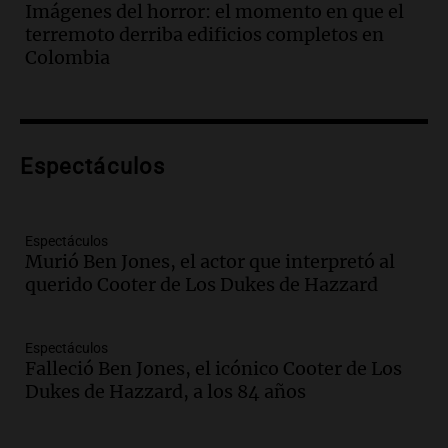
afirma el secretario Becker
Imágenes del horror: el momento en que el
Panorama Federal
terremoto derriba edificios completos en
Episodios
Colombia
Audio.
Terremoto en Colombia deja un
saldo trágico de 111 muertos y miles de
afectados en varias localidades
Panorama Federal
Espectáculos
Episodios
Audio.
Adorni tiene quince días para
aclarar el origen de su patrimonio ante
la justicia
Espectáculos
Murió Ben Jones, el actor que interpretó al
Panorama Federal
querido Cooter de Los Dukes de Hazzard
Episodios
Audio.
Matías Morlán ofrece 150
millones para suspender juicio por
Espectáculos
marcas de Diego Maradona
Falleció Ben Jones, el icónico Cooter de Los
Panorama Federal
Dukes de Hazzard, a los 84 años
Episodios
Audio.
El emprendedor cordobés que