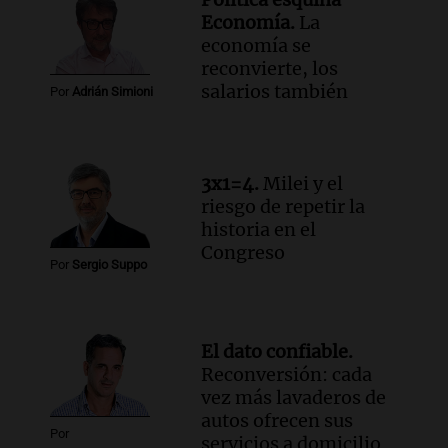
Audio.
A los 58 años decidió empezar de
Economía.
La
cero: creó un viñedo en la Patagonia y
economía se
exporta sus vinos al mundo
reconvierte, los
La Argentina Posible
salarios también
Por
Adrián Simioni
Episodios
Audio.
La economía se reconvierte, los
salarios también | Por Adrián Simioni
3x1=4.
Milei y el
Política esquina Economía
riesgo de repetir la
Episodios
historia en el
Congreso
Audio.
Nueva longevidad: "Hoy se
Por
Sergio Suppo
amplia la vida entre 20 y 30 años más,
no hay que dormirse sin proyectos"
Noticias Rosario
El dato confiable.
Episodios
Reconversión: cada
Audio.
Comienza el juicio contra Piti
vez más lavaderos de
Álvarez por el asesinato de Cristian Díaz
autos ofrecen sus
en Buenos Aires
Por
servicios a domicilio