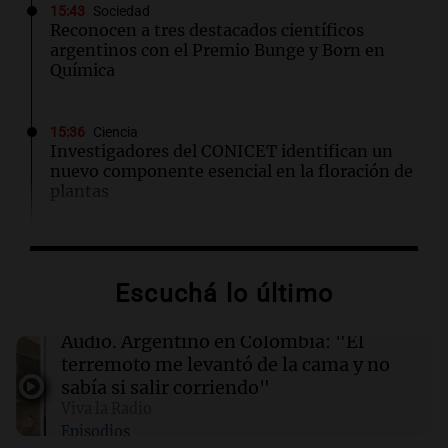
15:43
Sociedad
Reconocen a tres destacados científicos
argentinos con el Premio Bunge y Born en
Química
15:36
Ciencia
Investigadores del CONICET identifican un
nuevo componente esencial en la floración de
plantas
15:35
Mundo
Estados Unidos registró en julio el mes más
Escuchá lo último
caluroso de su historia
Audio.
Argentino en Colombia: "El
15:33
Viva la Radio
terremoto me levantó de la cama y no
Mercado Libre suma 2 mil empleos en
sabía si salir corriendo"
Córdoba en un nuevo centro en Juárez Celman
Viva la Radio
Episodios