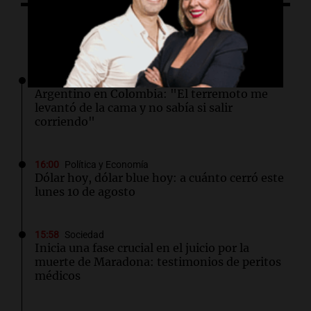
Lo último
16:10
Viva la Radio
Argentino en Colombia: "El terremoto me
levantó de la cama y no sabía si salir
corriendo"
16:00
Política y Economía
Dólar hoy, dólar blue hoy: a cuánto cerró este
lunes 10 de agosto
15:58
Sociedad
Inicia una fase crucial en el juicio por la
muerte de Maradona: testimonios de peritos
médicos