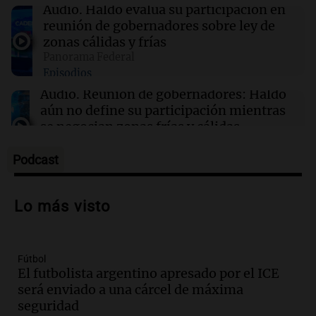
15:32
Mundo
Audio.
Haldo evalúa su participación en
Los gestos personales de Xi Jinping que
reunión de gobernadores sobre ley de
definen su estilo diplomático en el mundo
zonas cálidas y frías
Panorama Federal
Episodios
15:30
Cadena 3 Mundo
Pánico en Colombia: un terremoto de
Audio.
Reunión de gobernadores: Haldo
magnitud 7,4 sacudió el país y hay al menos
aún no define su participación mientras
100 muertos
se negocian zonas frías y cálidas
Panorama Federal
Episodios
Podcast
Audio.
Juan Manzur insinúa su posible
candidatura a gobernador en Tucumán
Lo más visto
para 2027
Panorama Federal
Episodios
Fútbol
Audio.
Mercado Libre suma 2 mil
El futbolista argentino apresado por el ICE
empleos en Córdoba en un nuevo centro
será enviado a una cárcel de máxima
en Juárez Celman
seguridad
Viva la Radio