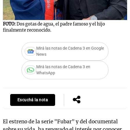
FOTO:
Dos gotas de agua, el padre famoso y el hijo
Notas
finalmente reconocido.
s
Notas
La Sole en
ial
Mundial 2026
Cadena 3
Mirá las notas de Cadena 3 en Google
News
Mirá las notas de Cadena 3 en
WhatsApp
Escuchá la nota
El estreno de la serie "Fubar" y del documental
sobre su vida, ha renovado el interés por conocer