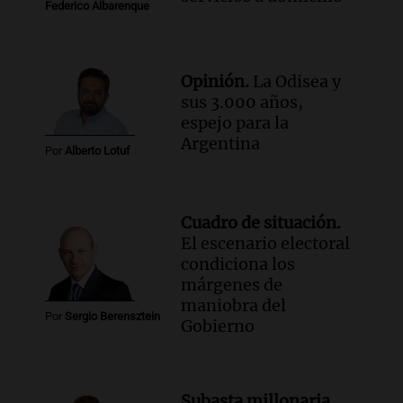
Noticias
Federico Albarenque
Episodios
Opinión.
La Odisea y
sus 3.000 años,
espejo para la
Argentina
Por
Alberto Lotuf
Cuadro de situación.
El escenario electoral
condiciona los
márgenes de
maniobra del
Por
Sergio Berensztein
Gobierno
Subasta millonaria.