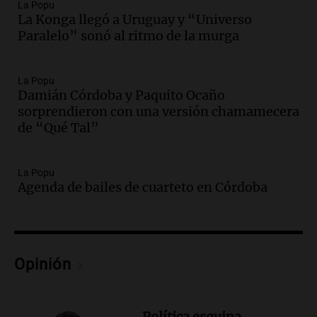
La Popu
creó su propio camino elaborando
La Konga llegó a Uruguay y “Universo
barras de cereal para deportistas
Paralelo” sonó al ritmo de la murga
La Argentina Posible
Episodios
Audio.
Bomberos voluntarios de
La Popu
Mendoza demandan apoyo estatal ante
Damián Córdoba y Paquito Ocaño
crecientes emergencias y falta de
sorprendieron con una versión chamamecera
recursos
de “Qué Tal”
Panorama Federal
Episodios
Audio.
Una médica cordobesa creó
La Popu
libros que se leen, se escuchan y se
Agenda de bailes de cuarteto en Córdoba
sienten.
La Argentina Posible
Episodios
Audio.
Monteoliva, en Córdoba: "El 47%
del costo del crimen organizado recae
Opinión
en el sector privado"
Panorama Federal
Episodios
Política esquina