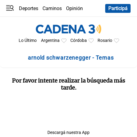
Deportes
Caminos
Opinión
Participá
Programas
Últimas coberturas
Últimas 24 h
En YouTube
Clima
Horóscopo
Lo Último
Argentina
Córdoba
Rosario
arnold schwarzenegger - Temas
Por favor intente realizar la búsqueda más
tarde.
Descargá nuestra App