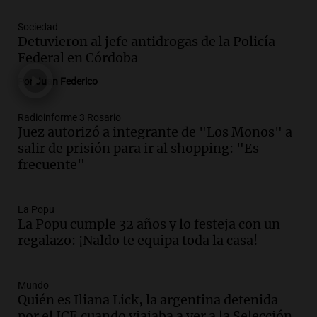
Episodios
Audio.
Mendoza celebra la apertura del
Sociedad
centro de esquí Penitentes Park tras
Detuvieron al jefe antidrogas de la Policía
siete años de cierre por falta de nieve
Federal en Córdoba
Panorama Federal
Por
Juan Federico
Episodios
Audio.
Madres en Rosario piden por la
Radioinforme 3 Rosario
Juez autorizó a integrante de "Los Monos" a
ley Joaquín.
salir de prisión para ir al shopping: "Es
Viva la Radio Rosario
frecuente"
Episodios
Audio.
Juan Pedro Colombo, rematador
de hacienda: “Las tecnologías no
La Popu
La Popu cumple 32 años y lo festeja con un
reemplazan el contacto con la gente”
regalazo: ¡Naldo te equipa toda la casa!
La Argentina, hoy
Episodios
Audio.
Un trabajador herido tras caer a
Mundo
Quién es Iliana Lick, la argentina detenida
un pozo de 17 metros en Nueva Córdoba
por el ICE cuando viajaba a ver a la Selección