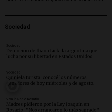
Panorama Federal
Episodios
Audio.
Lanzamiento del Tigo 7 CSH: el
nuevo híbrido enchufable de Chery llega
Sociedad
al mercado argentino
Panorama Federal
Episodios
Sociedad
Audio.
Perito Moreno recibe la Copa
Detención de Iliana Lick: la argentina que
Mundial de Natación de Invierno con
lucha por su libertad en Estados Unidos
récords y atletas de 20 países
Amamos Argentina
Episodios
Sociedad
Audio.
Conductor imputado por
Quiniela turista: conocé los números
accidente fatal en San Luis dejó tres
ganadores de hoy miércoles 5 de agosto.
jóvenes muertos y un herido grave
Panorama Federal
Episodios
Viva la Radio Rosario
Madres pidieron por la Ley Joaquín en
Audio.
Historiador de la UBA celebró la
Rosario: "Nos arrancaron lo más sagrado"