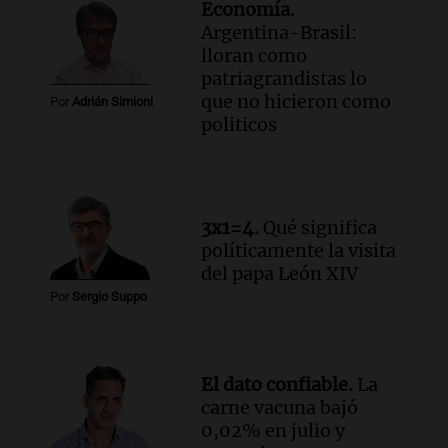
Economía.
Audio.
La Universidad de Milán y su
Argentina-Brasil:
colaboración con la municipalidad para
lloran como
la educación y parques
patriagrandistas lo
Panorama Federal
que no hicieron como
Episodios
Por
Adrián Simioni
politicos
Audio.
El papamóvil de Juan Pablo II
revive con la visita de León XIV y una
historia nacida en Córdoba
Viva la Radio
Episodios
3x1=4.
Qué significa
Audio.
Monseñor Fenoy celebra la visita
políticamente la visita
de León XIV a Argentina y reflexiona
del papa León XIV
sobre su impacto espiritual
Por
Sergio Suppo
Panorama Federal
Episodios
Audio.
El ministro de Economía de Santa
El dato confiable.
La
Fe relativiza el impacto del fallo sobre
carne vacuna bajó
jubilaciones en la provincia
0,02% en julio y
Panorama Federal