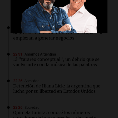
Lo último
22:34
Congreso Aapresid 2026
Aapresid en Rosario y una nueva etapa: "Se
empiezan a generar negocios"
22:31
Amamos Argentina
El "tarareo conceptual", un delirio que se
vuelve arte con la música de las palabras
22:26
Sociedad
Detención de Iliana Lick: la argentina que
lucha por su libertad en Estados Unidos
22:26
Sociedad
Quiniela turista: conocé los números
ganadores de hoy miércoles 5 de agosto.