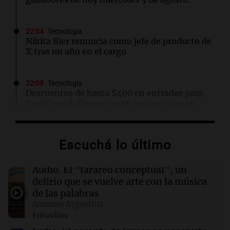
22:04
Tecnología
Nikita Bier renuncia como jefe de producto de
X tras un año en el cargo
22:03
Tecnología
Descuentos de hasta $400 en entradas para
TechCrunch Disrupt 2026 hasta el viernes
22:00
Viva la Radio Rosario
Escuchá lo último
Madres pidieron por la Ley Joaquín en
Rosario: "Nos arrancaron lo más sagrado"
Audio.
El "tarareo conceptual", un
delirio que se vuelve arte con la música
22:00
Sociedad
de las palabras
Buenos Aires se prepara para un frío extremo:
Amamos Argentina
temperaturas cercanas a 0°C desde el viernes
Episodios