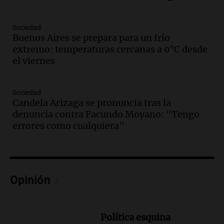
marcha atrás en la Ley de Tierras:
“Frenamos un saqueo de recursos”
Amamos Argentina
Sociedad
Episodios
Buenos Aires se prepara para un frío
Audio.
Ahyre estuvo en el Estudio
extremo: temperaturas cercanas a 0°C desde
Federal Sancor Seguros y adelantó su
el viernes
nuevo tema a Cadena 3 Rosario.
Viva la Radio Rosario
Sociedad
Episodios
Candela Arizaga se pronuncia tras la
Audio.
Cierre del Paso Internacional
denuncia contra Facundo Moyano: "Tengo
Cristo Redentor por acumulación de
errores como cualquiera"
nieve se extiende a 22 días
Panorama Federal
Episodios
Audio.
Estudiantes de Italia realizan
Opinión
prácticas docentes en Córdoba para
enriquecer su formación educativa
Panorama Federal
Episodios
Política esquina