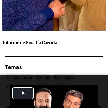
Informe de Rosalía Cazorla.
Temas
La Cumbrecita
Helmut
Restaurante
Gina Casinelli
Córdoba
turismo
Play
Video