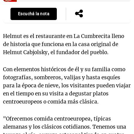
Escuchá la nota
Notas
s
Notas
Helmut es el restaurante en La Cumbrecita lleno
La Sole en
de historia que funciona en la casa original de
ial
Mundial 2026
Cadena 3
Helmut Cabjolsky, el fundador del pueblo.
Con elementos históricos de él y su familia como
fotografías, sombreros, valijas y hasta esquíes
para la época de nieve, los visitantes pueden viajar
en el tiempo en su visita a degustar platos
centroeuropeos o comida más clásica.
"Ofrecemos comida centroeuropea, típicas
alemanas y los clásicos cotidianos. Tenemos una