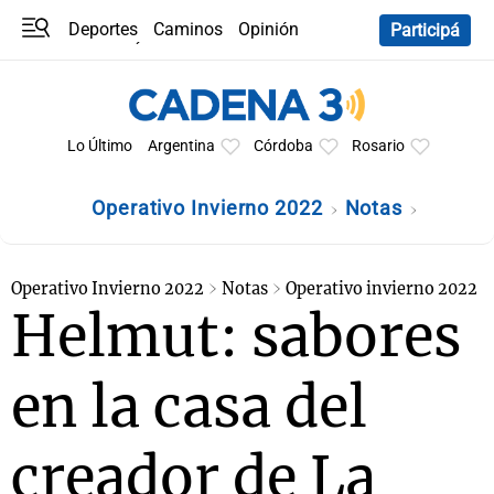
Deportes
Caminos
Opinión
Participá
Programas
Últimas coberturas
Últimas 24 h
En YouTube
Clima
Horóscopo
Lo Último
Argentina
Córdoba
Rosario
Operativo Invierno 2022
Notas
Operativo Invierno 2022
Notas
Operativo invierno 2022
Helmut: sabores
en la casa del
creador de La