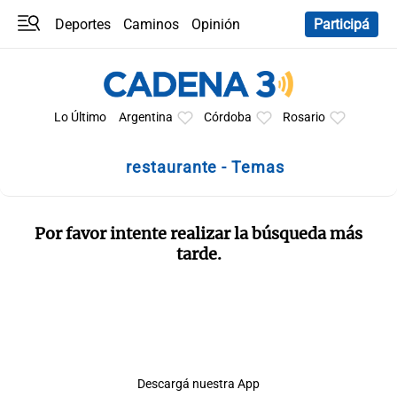
Deportes
Caminos
Opinión
Participá
Programas
Últimas coberturas
Últimas 24 h
En YouTube
Clima
Horóscopo
Lo Último
Argentina
Córdoba
Rosario
restaurante - Temas
Por favor intente realizar la búsqueda más
tarde.
Descargá nuestra App