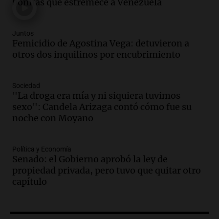
bonitas que estremece a Venezuela
millonaria a través de una financiera en
Mendoza y San Rafael
Panorama Federal
Juntos
Femicidio de Agostina Vega: detuvieron a
Episodios
otros dos inquilinos por encubrimiento
Audio.
Cómo serán los desalojos exprés
y contratos de alquiler si se aprueba la
ley de propiedad privada
Sociedad
Ahora país
"La droga era mía y ni siquiera tuvimos
Episodios
sexo": Candela Arizaga contó cómo fue su
Audio.
Se inaugura la décimo primera
noche con Moyano
exposición agrícola en Bulaya con
diversas atracciones para todos
Política y Economía
Panorama Federal
Senado: el Gobierno aprobó la ley de
Episodios
propiedad privada, pero tuvo que quitar otro
Audio.
Se atrincheró la intendenta
capítulo
interina de Villa Santa Cruz del Lago
tras ser destituida
Ahora país