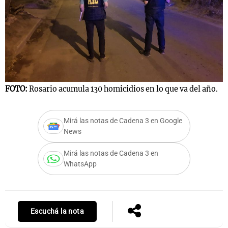
Notas
s
Notas
La Sole en
ial
Mundial 2026
Cadena 3
FOTO:
Rosario acumula 130 homicidios en lo que va del año.
Mirá las notas de Cadena 3 en Google
News
Mirá las notas de Cadena 3 en
WhatsApp
Escuchá la nota