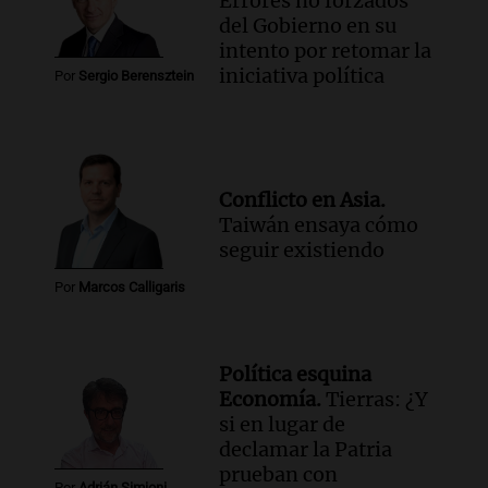
Errores no forzados
del Gobierno en su
intento por retomar la
iniciativa política
Por
Sergio Berensztein
Conflicto en Asia.
Taiwán ensaya cómo
seguir existiendo
Por
Marcos Calligaris
Política esquina
Economía.
Tierras: ¿Y
si en lugar de
declamar la Patria
prueban con
Por
Adrián Simioni