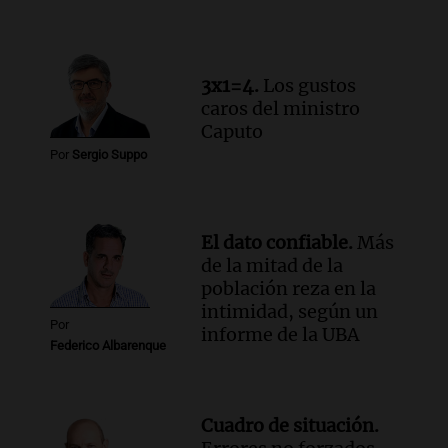
Córdoba
Panorama Federal
Episodios
3x1=4.
Los gustos
Audio.
"Tiene que haber una
caros del ministro
reglamentación": el reclamo del Kennel
Caputo
Club por los criaderos de perros
Por
Sergio Suppo
Noticias Rosario
Episodios
Audio.
Trump acusa a México de
perjudicar la economía estadounidense
El dato confiable.
Más
y defiende sus aranceles
de la mitad de la
Panorama Federal
población reza en la
Episodios
intimidad, según un
Por
informe de la UBA
Federico Albarenque
Cuadro de situación.