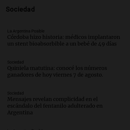
Episodios
Audio.
Anuncian los ganadores de
Sociedad
premios en Cadena 3: más de 15.000
mensajes recibidos
Noticias
La Argentina Posible
Episodios
Córdoba hizo historia: médicos implantaron
un stent bioabsorbible a un bebé de 49 días
Audio.
La Rioja inicia pago de bonos y
avanza en discusión electoral y
protección de tierras
Sociedad
Panorama Federal
Quiniela matutina: conocé los números
Episodios
ganadores de hoy viernes 7 de agosto.
Audio.
Los Tekis presentaron
"Cordillera y Mar" y llenaron de
carnaval el estudio de Cadena 3
Sociedad
Juntos
Mensajes revelan complicidad en el
Episodios
escándalo del fentanilo adulterado en
Argentina
Audio.
La Expo La Bulaye 2026
comienza con sorpresas y grandes
premios para los visitantes