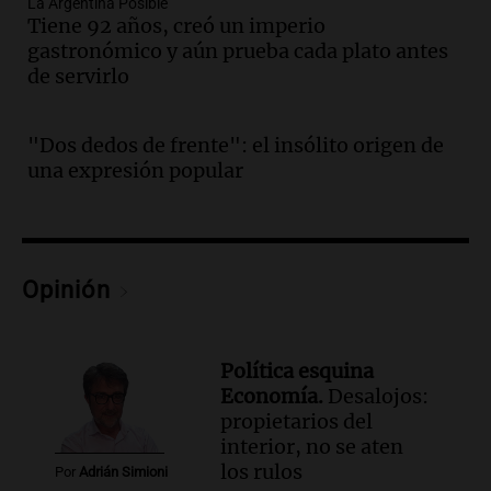
La Argentina Posible
Noticias
Tiene 92 años, creó un imperio
Episodios
gastronómico y aún prueba cada plato antes
Audio.
Córdoba: destituyeron a la
de servirlo
intendenta interina de Villa Santa Cruz
del Lago y se atrincheró
"Dos dedos de frente": el insólito origen de
Juntos
una expresión popular
Episodios
Audio.
Clases de tango y milonga en la
Confitería El Oriental: una propuesta
cultural imperdible
Noticias
Opinión
Episodios
Audio.
Más de la mitad de la población
reza en la intimidad, según un informe
Política esquina
de la UBA
Economía.
Desalojos:
El dato confiable
propietarios del
Episodios
interior, no se aten
Audio.
Cientos de fieles celebran a San
los rulos
Por
Adrián Simioni
Cayetano pidiendo trabajo y salud en