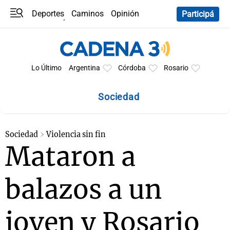
Deportes
Caminos
Opinión
Participá
Programas
Últimas coberturas
Últimas 24 h
En YouTube
Clima
Horóscopo
Lo Último
Argentina
Córdoba
Rosario
Sociedad
Sociedad
Violencia sin fin
Mataron a
balazos a un
joven y Rosario