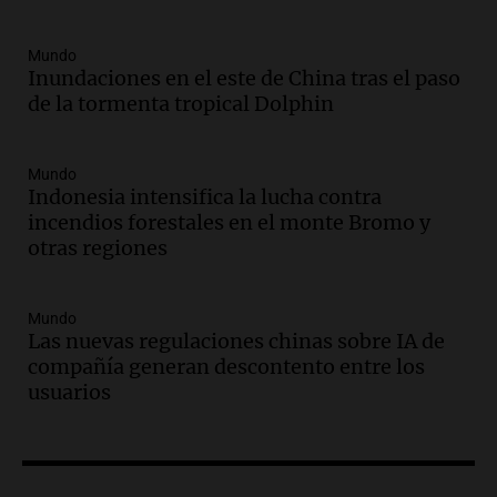
Panorama Federal
Episodios
Mundo
Audio.
La UNT evalúa apelación ante la
Inundaciones en el este de China tras el paso
Corte Suprema tras fallo que aparta a
de la tormenta tropical Dolphin
Pagani como rector
Panorama Federal
Episodios
Mundo
Audio.
El cardenal Ángel Rossi advirtió
Indonesia intensifica la lucha contra
que la justicia social viene siendo
incendios forestales en el monte Bromo y
“despreciada y burlada”
otras regiones
Santa Misa
Episodios
Mundo
Audio.
La Bulaya se prepara para el cierre
Las nuevas regulaciones chinas sobre IA de
de su gran muestra anual con la
compañía generan descontento entre los
participación de miles de visitantes
usuarios
Panorama Federal
Episodios
Audio.
El Senado de Santa Fe aprueba
Ley de Emergencia Hídrica ante el