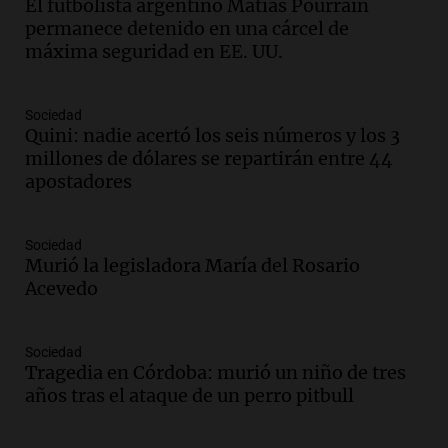
El futbolista argentino Matías Pourrain
recuerdo del paso de Juan Pablo II: "Te
permanece detenido en una cárcel de
traspasaba con la mirada"
máxima seguridad en EE. UU.
Amamos los Domingos
Episodios
Audio.
El observatorio de Bosque Alegre,
Sociedad
un imperdible cordobés para los
Quini: nadie acertó los seis números y los 3
amantes de la astronomía
millones de dólares se repartirán entre 44
Amamos los Domingos
apostadores
Episodios
Audio.
“No entendíamos qué cantaban”:
Sociedad
la historia del club de Irlanda
Murió la legisladora María del Rosario
revolucionado por hinchas argentinos
Acevedo
Amamos los Domingos
Episodios
Audio.
Crisis diplomática: el embajador
Sociedad
Tragedia en Córdoba: murió un niño de tres
argentino regresa al país tras conflicto
años tras el ataque de un perro pitbull
con Brasil
Panorama Federal
Episodios