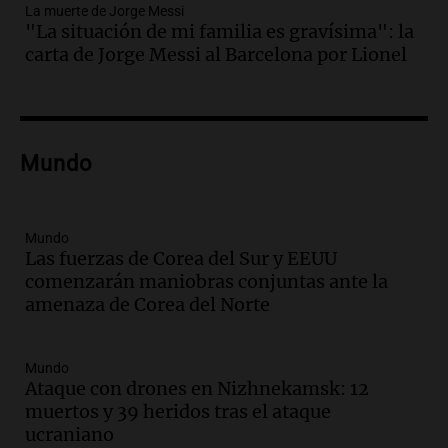
La muerte de Jorge Messi
Audio.
Bomberos asisten a senderista
"La situación de mi familia es gravísima": la
con fractura de tobillo en refugio Doña
carta de Jorge Messi al Barcelona por Lionel
Rosa
Panorama Federal
Episodios
Audio.
Amaycha del Valle avanza en
Mundo
investigación internacional sobre asma
con nueva tecnología médica
Panorama Federal
Episodios
Mundo
Las fuerzas de Corea del Sur y EEUU
Audio.
Suspenden descuento en SUBE y
comenzarán maniobras conjuntas ante la
aumentan tarifas del SUBTE en Buenos
amenaza de Corea del Norte
Aires desde agosto
Panorama Federal
Episodios
Mundo
Audio.
Kicillof critica la desregulación
Ataque con drones en Nizhnekamsk: 12
financiera y el aumento de la morosidad
muertos y 39 heridos tras el ataque
en Buenos Aires
ucraniano