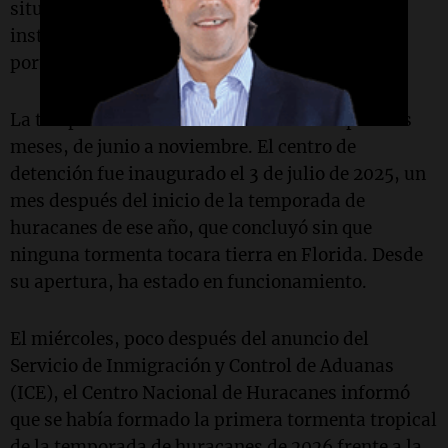
situación irregular, los trasladamos a otras
instalaciones", declaró en un comunicado la
portavoz del departamento,
Lauren Bis
.
La temporada de huracanes se extiende por seis
meses, de junio a noviembre. El centro de
detención fue inaugurado el 3 de julio de 2025, un
mes después del inicio de la temporada de
huracanes de ese año, que concluyó sin que
ninguna tormenta tocara tierra en Florida. Desde
su apertura, ha estado en funcionamiento.
El miércoles, poco después del anuncio del
Servicio de Inmigración y Control de Aduanas
(ICE), el Centro Nacional de Huracanes informó
que se había formado la primera tormenta tropical
de la temporada de huracanes de 2026 frente a la