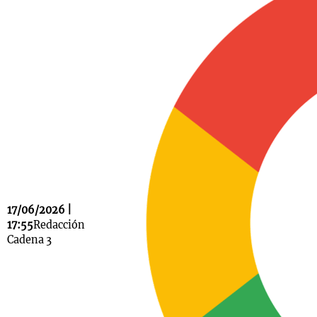
Notas
s
Notas
La Sole en
ial
Mundial 2026
Cadena 3
17/06/2026 |
17:55
Redacción
Cadena 3