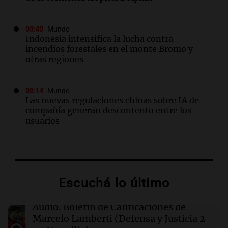
03:40
Mundo
Indonesia intensifica la lucha contra
incendios forestales en el monte Bromo y
otras regiones
03:14
Mundo
Las nuevas regulaciones chinas sobre IA de
compañía generan descontento entre los
usuarios
02:32
Mundo
Congreso de EEUU investiga la deportación de
familias de militares en servicio activo
Escuchá lo último
02:03
Tecnología
Audio.
Boletín de Calificaciones de
King's Cross: De barrio marginal a centro
Marcelo Lamberti (Defensa y Justicia 2
neurálgico de la inteligencia artificial