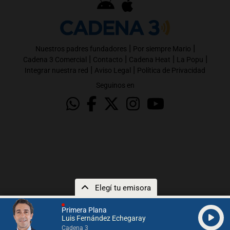
|
|
Nuestros padres fundadores
Por siempre Mario
|
|
|
|
Cadena 3 Comercial
Contacto
Cadena Heat
La Popu
|
|
Integrar nuestra red
Aviso Legal
Política de Privacidad
Seguinos en
Elegí tu emisora
Primera Plana
Luis Fernández Echegaray
Cadena 3