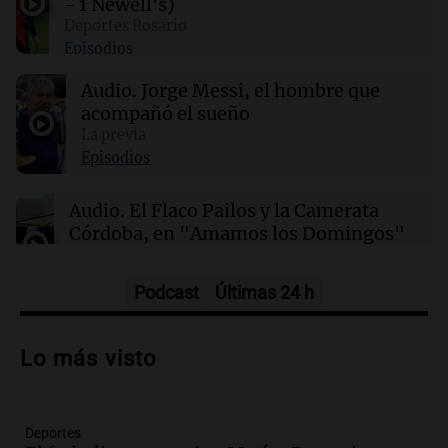
- 1 Newell's)
Deportes Rosario
Episodios
01:31
Ciencia
Estudio revela diferencias sorprendentes en la
Audio.
Jorge Messi, el hombre que
salud entre vino, cerveza y licores
acompañó el sueño
La previa
00:32
Clima
Episodios
Clima en Salta: cómo estará el tiempo este
lunes 10 de agosto
Audio.
El Flaco Pailos y la Camerata
Córdoba, en "Amamos los Domingos"
Amamos los Domingos
Episodios
Podcast
Últimas 24 h
Audio.
Patricia Palmer y Mario Pasik
hablaron de su obra en Cadena 3
Lo más visto
Amamos los Domingos
Episodios
Deportes
Audio.
Córdoba espera a León XIV con el