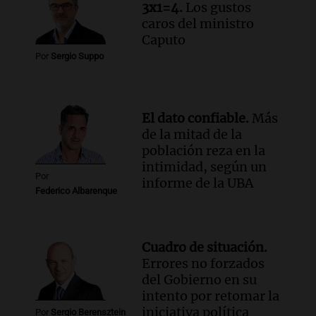
3x1=4.
Los gustos
agua entra por donde menos
caros del ministro
imaginamos"
Caputo
Una Mañana para todos Rosario
Por
Sergio Suppo
Episodios
El dato confiable.
Más
de la mitad de la
población reza en la
intimidad, según un
Por
informe de la UBA
Federico Albarenque
Cuadro de situación.
Errores no forzados
del Gobierno en su
intento por retomar la
iniciativa política
Por
Sergio Berensztein