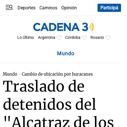
Deportes
Caminos
Opinión
Participá
Programas
Últimas coberturas
Últimas 24 h
En YouTube
Clima
Horóscopo
Lo Último
Argentina
Córdoba
Rosario
Mundo
Mundo
Cambio de ubicación por huracanes
Traslado de
detenidos del
"Alcatraz de los