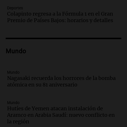
Episodios
Deportes
Audio.
Borges, abogada de Pourrain:
Colapinto regresa a la Fórmula 1 en el Gran
"Tres hombres se lo llevaron para
Premio de Países Bajos: horarios y detalles
hacerle preguntas y nunca regresó"
Una mañana para todos
Episodios
Audio.
Voluntarios limpiaron 9.000
Mundo
metros del río Suquía y retiraron hasta
800 kilos de basura por jornada
Una mañana para todos
Episodios
Mundo
Nagasaki recuerda los horrores de la bomba
Audio.
La historia de la servilleta que
atómica en su 81 aniversario
firmó Jorge Messi para el primer
contrato de Leo con Barcelona
Una mañana para todos
Mundo
Episodios
Hutíes de Yemen atacan instalación de
Aramco en Arabia Saudí: nuevo conflicto en
Audio.
Joan Gaspart: "Sin Jorge, no sé si
la región
Messi hubiera llegado adonde llegó"