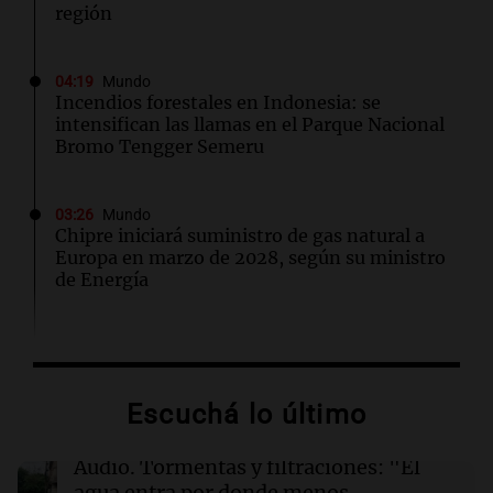
región
04:19
Mundo
Incendios forestales en Indonesia: se
intensifican las llamas en el Parque Nacional
Bromo Tengger Semeru
03:26
Mundo
Chipre iniciará suministro de gas natural a
Europa en marzo de 2028, según su ministro
de Energía
02:13
Mundo
Más de 1.300 vuelos cancelados en Shanghái
ante la llegada del tifón Dolphin
Escuchá lo último
02:03
Tecnología
Audio.
Tormentas y filtraciones: "El
Airbnb acelera el lanzamiento de funciones
agua entra por donde menos