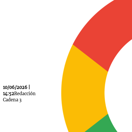
Notas
s
Notas
La Sole en
ial
Mundial 2026
Cadena 3
10/06/2026 |
14:52
Redacción
Cadena 3