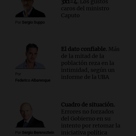
3x1=4.
Los gustos
Audio.
Chile planteó mejorar la
caros del ministro
conectividad fronteriza, aérea y digital
Caputo
con Jujuy
Por
Sergio Suppo
Panorama Federal
Episodios
El dato confiable.
Más
de la mitad de la
población reza en la
intimidad, según un
Por
informe de la UBA
Federico Albarenque
Cuadro de situación.
Errores no forzados
del Gobierno en su
intento por retomar la
iniciativa política
Por
Sergio Berensztein