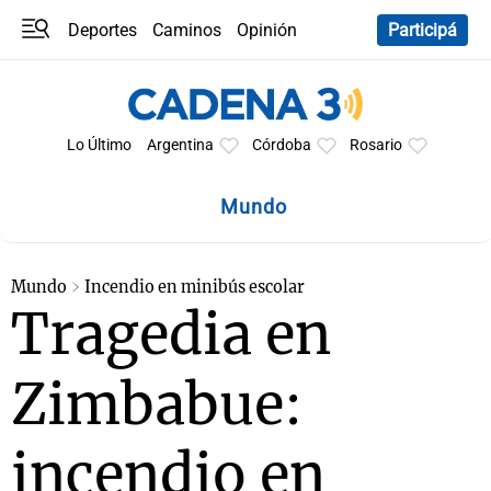
Deportes
Caminos
Opinión
Participá
Programas
Últimas coberturas
Últimas 24 h
En YouTube
Clima
Horóscopo
Lo Último
Argentina
Córdoba
Rosario
Mundo
Mundo
Incendio en minibús escolar
Tragedia en
Zimbabue:
incendio en