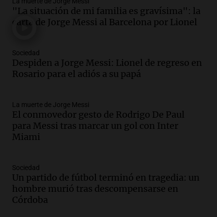
La muerte de Jorge Messi
Audio.
Tragedia en Mendoza: un muerto
"La situación de mi familia es gravísima": la
y cinco heridos tras caer dos autos desde
carta de Jorge Messi al Barcelona por Lionel
un puente
Una mañana para todos
Episodios
Sociedad
Audio.
Messi llegará esta noche a
Despiden a Jorge Messi: Lionel de regreso en
Rosario para acompañar a su familia
Rosario para el adiós a su papá
tras la muerte de su papá
Una mañana para todos
La muerte de Jorge Messi
Episodios
El conmovedor gesto de Rodrigo De Paul
Audio.
Ley de Propiedad Privada: el revés
para Messi tras marcar un gol con Inter
en el Congreso expuso una debilidad
Miami
comunicacional del Gobierno
Una mañana para todos
Episodios
Sociedad
Un partido de fútbol terminó en tragedia: un
Audio.
Casabindo se prepara para una
hombre murió tras descompensarse en
celebración única: 30.000 turistas y el
Córdoba
tradicional Toreo de la Vincha
Una mañana para todos