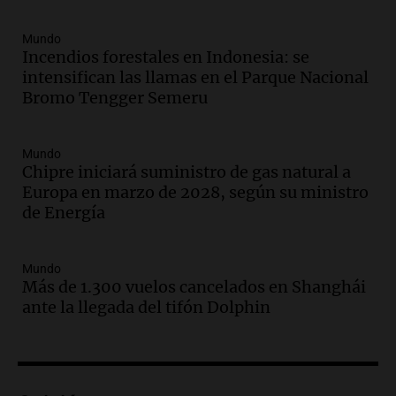
Una mañana para todos
Episodios
Mundo
Incendios forestales en Indonesia: se
Audio.
El orgullo y el sueño argentino de
intensifican las llamas en el Parque Nacional
Jorge Messi en una entrevista con Rony
Bromo Tengger Semeru
Vargas en 2007
Una mañana para todos
Episodios
Mundo
Audio.
El abuelo de Agostina Vega, tras
Chipre iniciará suministro de gas natural a
las nuevas detenciones: "En esa casa
Europa en marzo de 2028, según su ministro
todos tenían algo que ver"
de Energía
Una mañana para todos
Episodios
Mundo
Audio.
Una nutricionista derribó el mito
Más de 1.300 vuelos cancelados en Shanghái
del desayuno ideal: qué alimentos
ante la llegada del tifón Dolphin
conviene priorizar
Una mañana para todos
Episodios