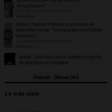
gracias a la inteligencia artificial en su
imaginamos"
búsqueda
Una Mañana para todos Rosario
Episodios
01:49
Mundo
Audio.
Nahuel Pennisi y la huella de
El Pentágono solicita a la industria de defensa
Mercedes Sosa: "La emoción es el filtro
un aumento en la producción de armas
máximo".
Una Mañana para todos Rosario
Episodios
01:31
Ciencia
Reducir alimentos dulces no disminuye
Audio.
Orellana Lucca celebró su peña
antojos ni mejora la salud, según estudio
de folclore en Córdoba
Tarde y Media
Episodios
Podcast
Últimas 24 h
Audio.
Trágico accidente en Mendoza:
un muerto y varios heridos tras caída de
Lo más visto
vehículos desde un puente
Panorama Federal
Episodios