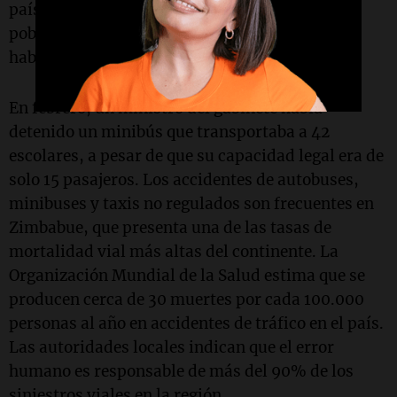
país del sur de África, que cuenta con una
población de aproximadamente 15 millones de
habitantes.
En febrero, un ministro del gabinete había
detenido un minibús que transportaba a 42
escolares, a pesar de que su capacidad legal era de
solo 15 pasajeros. Los accidentes de autobuses,
minibuses y taxis no regulados son frecuentes en
Zimbabue, que presenta una de las tasas de
mortalidad vial más altas del continente. La
Organización Mundial de la Salud estima que se
producen cerca de 30 muertes por cada 100.000
personas al año en accidentes de tráfico en el país.
Las autoridades locales indican que el error
humano es responsable de más del 90% de los
siniestros viales en la región.