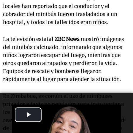
locales han reportado que el conductor y el
cobrador del minibús fueron trasladados a un
hospital, y todos los fallecidos eran niños.
La televisión estatal
ZBC News
mostró imágenes
del minibús calcinado, informando que algunos
niños lograron escapar del fuego, mientras que
otros quedaron atrapados y perdieron la vida.
Equipos de rescate y bomberos llegaron
rápidamente al lugar para atender la situación.
En Zimbabue, es común el uso de minibuses
privados y taxis no regulados para transportar a
los estudiantes. Este trágico accidente ha
Play
reavivado las preocupaciones sobre la seguridad
Video
de los vehículos que transportan a niños en este