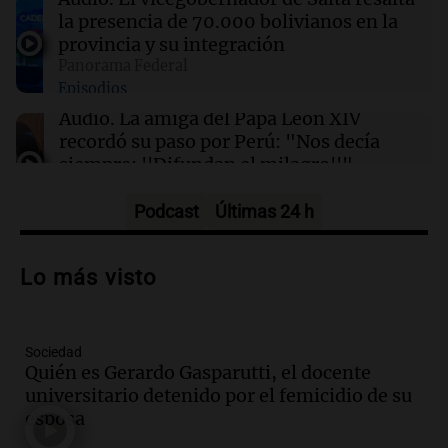
16:00
Política y Economía
la presencia de 70.000 bolivianos en la
Dólar hoy, dólar blue hoy: a cuánto cerró este
provincia y su integración
jueves 6 de agosto
Panorama Federal
Episodios
16:00
Sociedad
Audio.
La amiga del Papa León XIV
Candela Arizaga desligó a Facundo Moyano
recordó su paso por Perú: "Nos decía
tras declarar: "Tuve un brote, él no me hizo
siempre: ''Difundan el milagro''"
nada"
Viva la Radio
Episodios
Podcast
Últimas 24 h
Audio.
Santa Fe, segunda provincia con
más femicidios del país, según informe
Lo más visto
de Casa del Encuentro
Panorama Federal
Episodios
Sociedad
Audio.
Santa Fe reactivará 1.500
Quién es Gerardo Gasparutti, el docente
viviendas paralizadas tras el cierre de
universitario detenido por el femicidio de su
Procrear en la provincia
esposa
Panorama Federal