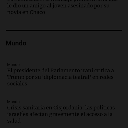
Editorial
le dio un amigo al joven asesinado por su
Episodios
novia en Chaco
Audio.
Lanzaron una campaña para que
niños con cáncer reciban regalos por el
día del niño.
La Argentina Posible
Mundo
Episodios
Audio.
Ganó una beca en la secundaria,
se mudó a Córdoba y hoy lleva la
bandera de la universidad
Mundo
El presidente del Parlamento iraní critica a
La Argentina Posible
Trump por su 'diplomacia teatral' en redes
Episodios
sociales
Audio.
El 80% de los ejecutivos espera
una mejora económica, pero modera
sus expectativas
Mundo
Ahora país
Crisis sanitaria en Cisjordania: las políticas
Episodios
israelíes afectan gravemente el acceso a la
Audio.
Walter Mazzanti en Cadena 3
salud
Rosario: "Vamos a estar entre los