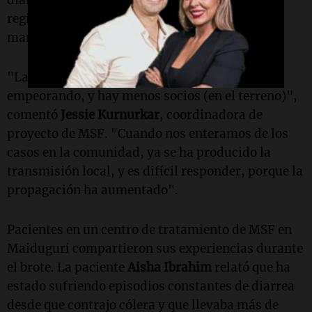
diarios. La semana pasada, el viernes, se
registraron 500 pacientes en un solo día,
marcando un récord en el brote.
"La defecación al aire libre también lo está
empeorando, y hay menos socios (en el terreno)",
comentó
Jessie Kurnurkar
, coordinadora de
proyecto de MSF. "Cuando nos enteramos de los
casos en la comunidad, ya se ha producido la
transmisión local, y es difícil responder, porque la
propagación ha aumentado".
Pacientes en un centro de tratamiento de MSF en
Maiduguri compartieron sus experiencias durante
el brote. La paciente
Aisha Ibrahim
relató que ha
estado sufriendo episodios constantes de diarrea
desde que contrajo cólera y que llevaba más de