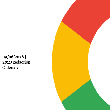
Notas
s
Notas
La Sole en
ial
Mundial 2026
Cadena 3
09/06/2026 |
20:45
Redacción
Cadena 3