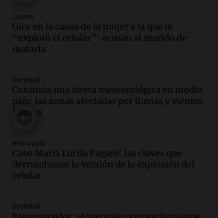
Episodios
Audio.
Debate en el Senado por la ley de
Juntos
propiedad privada genera preocupación
Giro en la causa de la mujer a la que le
y críticas entre senadores
“explotó el celular”: acusan al marido de
Panorama Federal
matarla
Episodios
Audio.
La comunidad boliviana en Salta:
Sociedad
un pilar cultural y social según Antonio
Continúa una alerta meteorológica en medio
Marocco
país: las zonas afectadas por lluvias y vientos
Panorama Federal
fuertes
Episodios
Audio.
Ordenan el reintegro de dos
niños a Córdoba tras disputa de
Ahora país
Caso María Lucila Pagani: las claves que
custodia en Salta
derrumbaron la versión de la explosión del
Panorama Federal
celular
Episodios
Audio.
Inviolabilidad de la propiedad
privada: el ruido que tapa cosas
Sociedad
importantes
Estremecedor: el mensaje premonitorio que