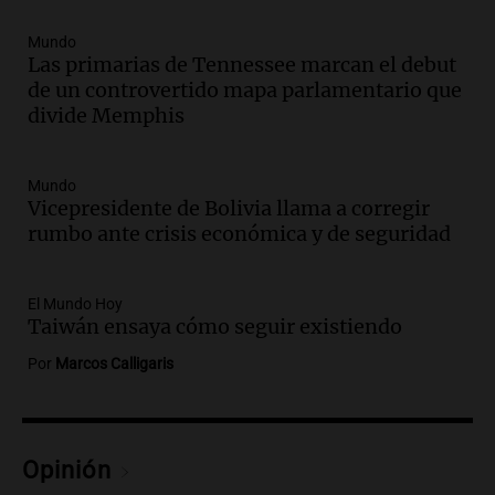
primeros ocho"
Mundo
Deportes Rosario
Las primarias de Tennessee marcan el debut
Episodios
de un controvertido mapa parlamentario que
Audio.
Avanza el juicio a Oscar González
divide Memphis
con nuevas declaraciones de testigos
sobre el accidente
Panorama Federal
Mundo
Episodios
Vicepresidente de Bolivia llama a corregir
rumbo ante crisis económica y de seguridad
Audio.
El viento complica el combate
del incendio forestal en Villa Yacanto
Ahora país
El Mundo Hoy
Taiwán ensaya cómo seguir existiendo
Episodios
Por
Marcos Calligaris
Audio.
Las claves del giro en la causa de
la mujer quemada en la E-53: por qué
detuvieron a su esposo
Ahora país
Opinión
Episodios