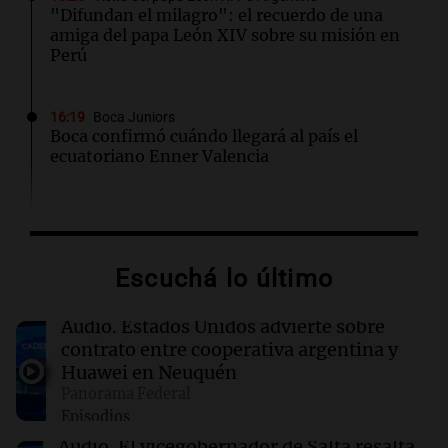
"Difundan el milagro": el recuerdo de una
amiga del papa León XIV sobre su misión en
Perú
16:19
Boca Juniors
Boca confirmó cuándo llegará al país el
ecuatoriano Enner Valencia
16:06
Mundo
Crisis sanitaria en Cisjordania: las políticas
israelíes afectan gravemente el acceso a la
Escuchá lo último
salud
Audio.
Estados Unidos advierte sobre
16:02
Mundo
contrato entre cooperativa argentina y
Las primarias de Tennessee marcan el debut
Huawei en Neuquén
de un controvertido mapa parlamentario que
Panorama Federal
divide Memphis
Episodios
Audio.
El vicegobernador de Salta resalta