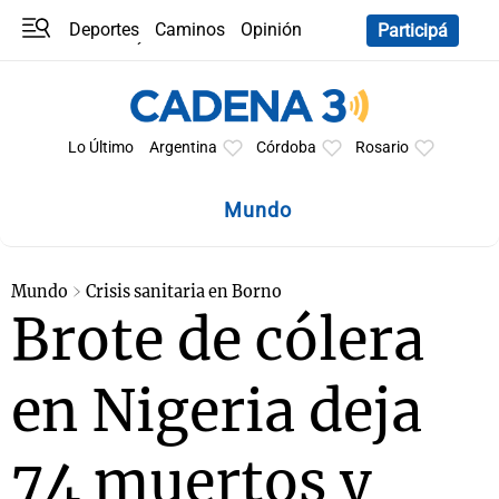
Deportes
Caminos
Opinión
Participá
Programas
Últimas coberturas
Últimas 24 h
En YouTube
Clima
Horóscopo
Lo Último
Argentina
Córdoba
Rosario
Mundo
Mundo
Crisis sanitaria en Borno
Brote de cólera
en Nigeria deja
74 muertos y