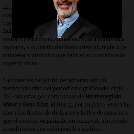
El recorrido permite observar espacios míticos,
como el cuarto de huéspedes por donde pasaron
figuras de la talla de
China Zorrilla
,
Silvina
Bullrich
y
Sara Facio
. También se destaca su
metódico escritorio, donde escribía a mano cada
mañana, y su particular baño original, repleto de
amuletos y símbolos que delatan su costado más
supersticioso.
Las paredes del jardín de invierno son un
testimonio vivo del periodismo gráfico del siglo
XX, cubiertas por caricaturas de
Hermenegildo
Sábat
y
Geno Díaz
. El living, por su parte, evoca las
alocadas fiestas de disfraces y bailes de máscaras
que el escritor organizaba en carnaval, atrayendo
a multitudes que colmaban los jardines.