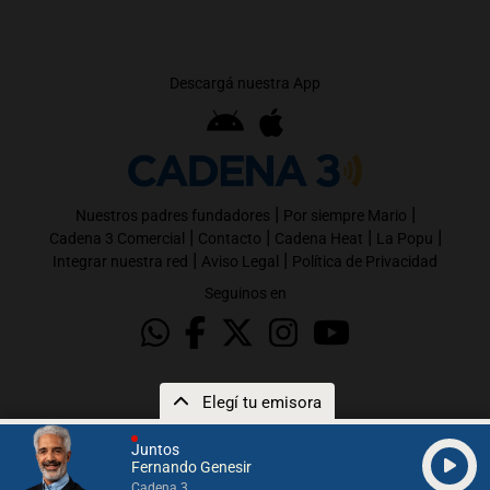
Descargá nuestra App
|
|
Nuestros padres fundadores
Por siempre Mario
|
|
|
|
Cadena 3 Comercial
Contacto
Cadena Heat
La Popu
|
|
Integrar nuestra red
Aviso Legal
Política de Privacidad
Seguinos en
Elegí tu emisora
Juntos
Fernando Genesir
Cadena 3