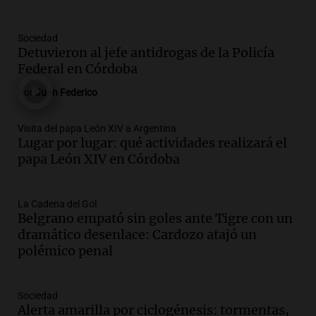
Episodios
Audio.
La pizzería más antigua de
Sociedad
Córdoba homenajeó a León XIV con una
Detuvieron al jefe antidrogas de la Policía
pizza esculpida con su rostro
Federal en Córdoba
Radioinforme 3
Por
Juan Federico
Episodios
Audio.
Córdoba jugará un papel clave en
Visita del papa León XIV a Argentina
Lugar por lugar: qué actividades realizará el
la visita del Papa León XIV a Argentina
papa León XIV en Córdoba
Panorama Federal
Episodios
Audio.
Boca se impone a Estudiantes
La Cadena del Gol
Belgrano empató sin goles ante Tigre con un
con gol de Azcácibar en un sólido
dramático desenlace: Cardozo atajó un
desempeño del equipo
polémico penal
Noticias
Episodios
Audio.
Boca Juniors obtiene una vital
Sociedad
victoria ante Estudiantes gracias al gol
Alerta amarilla por ciclogénesis: tormentas,