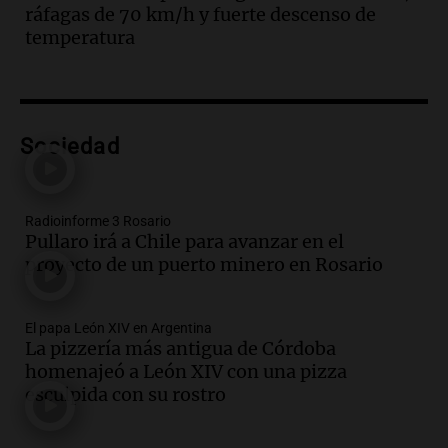
de Santiago Azcácibar
ráfagas de 70 km/h y fuerte descenso de
Noticias
temperatura
Episodios
Audio.
La visita papal no debe mezclarse
con la política, advierte el consultor
Carlos Fara
Sociedad
Panorama Federal
Episodios
Audio.
Derrapó con su moto en 27 de
Radioinforme 3 Rosario
Febrero al 6100 y terminó
Pullaro irá a Chile para avanzar en el
hospitalizado
proyecto de un puerto minero en Rosario
Noticias Rosario
Episodios
Audio.
Córdoba multará con hasta $420
El papa León XIV en Argentina
mil los escapes libres y sancionará las
La pizzería más antigua de Córdoba
"hordas" de motos
homenajeó a León XIV con una pizza
Radioinforme 3
esculpida con su rostro
Episodios
Audio.
Continúan audiencias en caso de