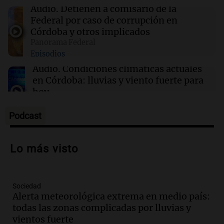
Luis Juez defendió la ley de propiedad privada:
Audio.
Detienen a comisario de la
"Hay mucho relato y poca lectura"
Federal por caso de corrupción en
Córdoba y otros implicados
Panorama Federal
08:17
Sociedad
Episodios
Estremecedor: el mensaje premonitorio que le
dio un amigo al joven asesinado por su novia
Audio.
Condiciones climáticas actuales
en Chaco
en Córdoba: lluvias y viento fuerte para
hoy
Noticias
Episodios
Podcast
Audio.
Exposición solidaria de vehículos
exóticos en Tucumán busca recaudar
Lo más visto
donaciones para merenderos
Noticias
Episodios
Sociedad
Audio.
El índice asado del Mercado
Alerta meteorológica extrema en medio país:
Norte muestra una leve baja en el costo
todas las zonas complicadas por lluvias y
para 10 personas
vientos fuerte
Noticias