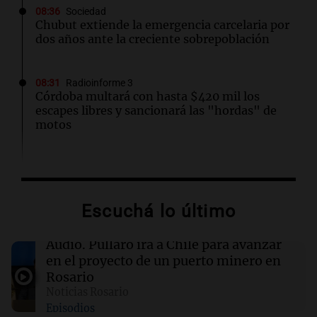
08:36
Sociedad
Chubut extiende la emergencia carcelaria por
dos años ante la creciente sobrepoblación
08:31
Radioinforme 3
Córdoba multará con hasta $420 mil los
escapes libres y sancionará las "hordas" de
motos
08:25
Mundo
Pakistán apoya el diálogo para resolver la
crisis en el estrecho de Ormuz
Escuchá lo último
08:21
Radioinforme 3 Rosario
Audio.
Pullaro irá a Chile para avanzar
Derrapó con su moto en 27 de Febrero al 6100
en el proyecto de un puerto minero en
y terminó hospitalizado
Rosario
Noticias Rosario
Episodios
08:18
Radioinforme 3 Rosario