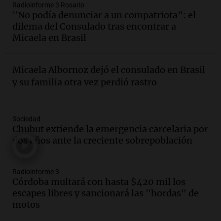
Radioinforme 3 Rosario
corrupción con testimonios que
"No podía denunciar a un compatriota": el
exponen graves irregularidades
dilema del Consulado tras encontrar a
Noticias
Micaela en Brasil
Episodios
Audio.
Robos en Berazategui:
delincuentes asaltan tres comercios en
Micaela Albornoz dejó el consulado en Brasil
una sola noche
y su familia otra vez perdió rastro
Panorama Federal
Episodios
Audio.
Debate sobre reforma del Banco
Sociedad
Central refleja tensiones políticas y
Chubut extiende la emergencia carcelaria por
económicos en Argentina
dos años ante la creciente sobrepoblación
Noticias
Episodios
Radioinforme 3
Audio.
Luis Juez defendió la ley de
Córdoba multará con hasta $420 mil los
propiedad privada: "Hay mucho relato y
escapes libres y sancionará las "hordas" de
poca lectura"
motos
Noticias Rosario
Episodios