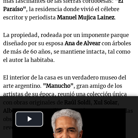
más fascinantes de las sierras cordobesas:
"El
Paraíso"
, la residencia donde vivió el célebre
escritor y periodista
Manuel Mujica Lainez
.
La propiedad, rodeada por un imponente parque
diseñado por su esposa
Ana de Alvear
con árboles
de más de 60 años, se mantiene intacta, tal como
el autor la habitaba.
El interior de la casa es un verdadero museo del
arte argentino.
"Manucho"
, gran amigo de los
artistas de su época, reunió una colección única
con obras originales de
Raúl Soldi
,
Xul Solar
,
Alberto Greco
y
Emilio Centurión
, muchas de ellas
Play
obsequiadas con dedicatorias personales que
revelan su intimidad.
Video