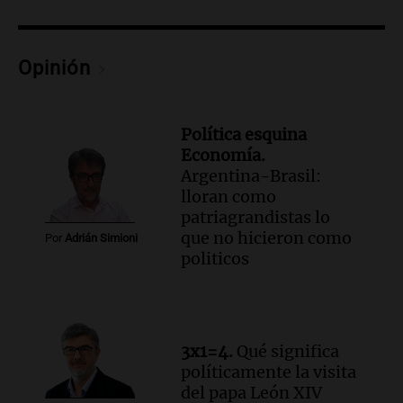
Audio.
León XIV prioriza su visita a Perú
en su viaje a América Latina desde
Argentina
Opinión
Noticias
Episodios
Audio.
Juicio por la tragedia de las Altas
Política esquina
Cumbres: un bombero testimonia sobre
Economía.
el manejo de la ambulancia
Argentina-Brasil:
Noticias
lloran como
Episodios
patriagrandistas lo
que no hicieron como
Audio.
Avanza el juicio por la tragedia de
Por
Adrián Simioni
politicos
las Altas Cumbres en Córdoba con
testimonios clave y videos
Noticias
Episodios
Audio.
Detención de joven argentina en
3x1=4.
Qué significa
EE.UU. durante el Mundial genera
políticamente la visita
preocupación y desesperación
del papa León XIV