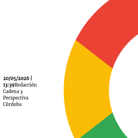
Notas
s
Notas
La Sole en
ial
Mundial 2026
Cadena 3
20/05/2026 |
13:39
Redacción
Cadena 3
Perspectiva
Córdoba