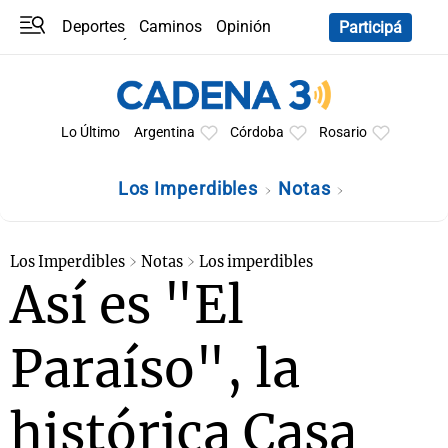
Deportes
Caminos
Opinión
Participá
Programas
Últimas coberturas
Últimas 24 h
En YouTube
Clima
Horóscopo
Lo Último
Argentina
Córdoba
Rosario
Los Imperdibles
Notas
Los Imperdibles
Notas
Los imperdibles
Así es "El
Paraíso", la
histórica Casa