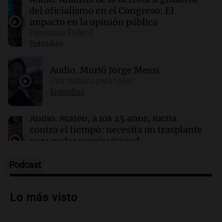
del oficialismo en el Congreso: El
10:10
Panorama Federal
impacto en la opinión pública
Investigan un asalto millonario a la
Panorama Federal
cooperativa Talamochita en Villa María
Episodios
09:50
Panorama Federal
Audio.
Murió Jorge Messi
Chile planteó mejorar la conectividad
Una mañana para todos
fronteriza, aérea y digital con Jujuy
Episodios
Audio.
Mateo, a los 25 años, lucha
contra el tiempo: necesita un trasplante
para poder seguir viviend
Una mañana para todos
Episodios
Podcast
Audio.
Estiman que la inflación nacional
de julio será menor al 2,9% registrado
Lo más visto
en CABA
Una mañana para todos