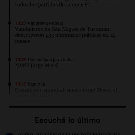
todos los partidos de Leones FC
10:25
Panorama Federal
Vandalismo en San Miguel de Tucumán:
destruyeron 433 luminarias públicas en 14
meses
10:18
Una mañana para todos
Murió Jorge Messi
10:15
Deportes
Conmoción mundial: murió Jorge Messi, el
padre de Lionel
10:12
Una mañana para todos
Escuchá lo último
Estiman que la inflación nacional de julio será
menor al 2,9% registrado en CABA
Audio.
Análisis de la derrota legislativa