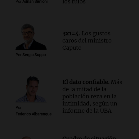
los rulos
Por
Adrián Simioni
Episodios
Audio.
Detienen a Sergio Fárez por
abuso sexual: juicio programado para
diciembre de 2025
3x1=4.
Los gustos
Panorama Federal
caros del ministro
Episodios
Caputo
Por
Sergio Suppo
El dato confiable.
Más
de la mitad de la
población reza en la
intimidad, según un
Por
informe de la UBA
Federico Albarenque
Cuadro de situación.