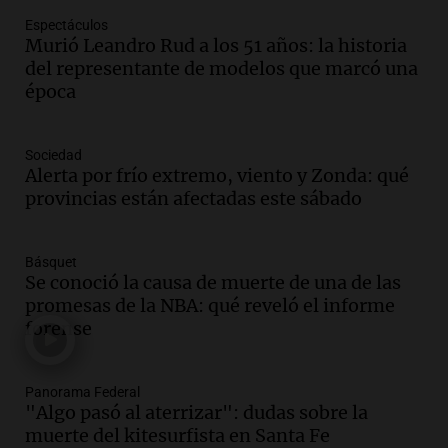
Episodios
Espectáculos
Audio.
El Senado provincial establece
Murió Leandro Rud a los 51 años: la historia
protocolo contra ciberbullying y
del representante de modelos que marcó una
grooming en escuelas de Salta
época
Panorama Federal
Episodios
Audio.
Desayuno ideal: nutrición
Sociedad
personalizada y diversidad para romper
Alerta por frío extremo, viento y Zonda: qué
el ayuno nocturno
provincias están afectadas este sábado
Panorama Federal
Episodios
Básquet
Audio.
Altas Cumbres: rescataron a una
Se conoció la causa de muerte de una de las
cabra que llevaba ocho días atrapada en
promesas de la NBA: qué reveló el informe
un precipicio
forense
Una mañana para todos
Episodios
Audio.
Matías, un inmigrante temoroso
Panorama Federal
"Algo pasó al aterrizar": dudas sobre la
ante la detención y deportación en
muerte del kitesurfista en Santa Fe
Estados Unidos