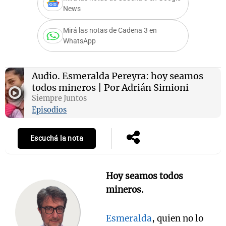
News
Mirá las notas de Cadena 3 en
WhatsApp
Notas
s
Notas
La Sole en
Audio.
Esmeralda Pereyra: hoy seamos
ial
Mundial 2026
Cadena 3
todos mineros | Por Adrián Simioni
Siempre Juntos
Episodios
Escuchá la nota
Hoy seamos todos
mineros.
Esmeralda
, quien no lo