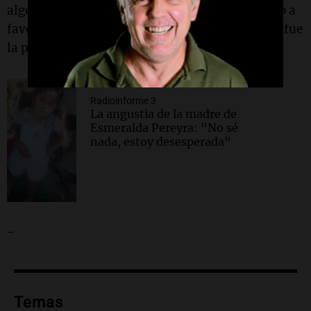
algo demasiado valioso, sagrado. Tenemos algo a
favor: la esmeralda es verde. Y por eso siempre fue
la piedra que simbolizó la esperanza.
Radioinforme 3
La angustia de la madre de
Esmeralda Pereyra: "No sé
nada, estoy desesperada"
-
Temas