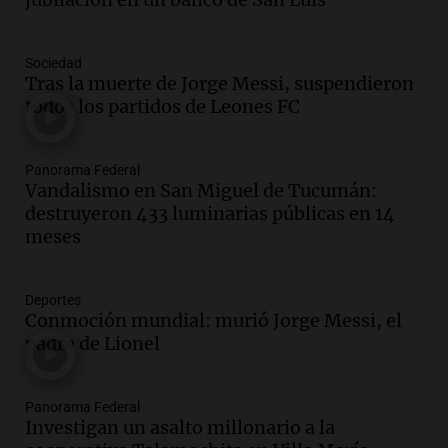
aumento del 2,8% en el semestre
Panorama Federal
Sociedad
Episodios
Tras la muerte de Jorge Messi, suspendieron
Audio.
La inflación en Buenos Aires se
todos los partidos de Leones FC
acelera con un 2,9% en julio, según
datos preliminares
Panorama Federal
Panorama Federal
Episodios
Vandalismo en San Miguel de Tucumán:
destruyeron 433 luminarias públicas en 14
Audio.
La justicia niega pedido de
meses
Facundo Moyano para levantar
perimetral sobre Candela Arizaga
Panorama Federal
Deportes
Episodios
Conmoción mundial: murió Jorge Messi, el
Audio.
La inflación en Buenos Aires se
padre de Lionel
acelera al 2,9% en julio y anticipa datos
oficiales
Panorama Federal
Panorama Federal
Investigan un asalto millonario a la
Episodios