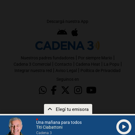
Descargá nuestra App
|
|
Nuestros padres fundadores
Por siempre Mario
|
|
|
|
Cadena 3 Comercial
Contacto
Cadena Heat
La Popu
|
|
Integrar nuestra red
Aviso Legal
Política de Privacidad
Seguinos en
Elegí tu emisora
Una mañana para todos
Titi Ciabattoni
Cadena 3