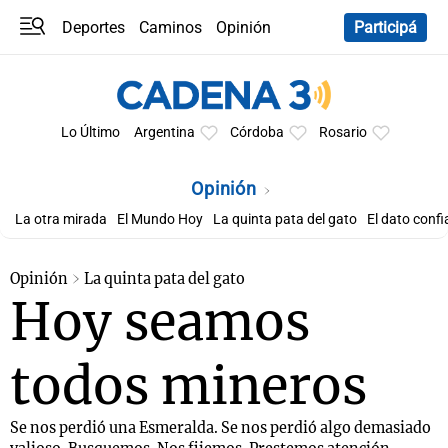
Deportes
Caminos
Opinión
Participá
Programas
Últimas coberturas
Últimas 24 h
En YouTube
Clima
Horóscopo
Lo Último
Argentina
Córdoba
Rosario
Opinión
La otra mirada
El Mundo Hoy
La quinta pata del gato
El dato confi
Opinión
La quinta pata del gato
Hoy seamos
todos mineros
Se nos perdió una Esmeralda. Se nos perdió algo demasiado