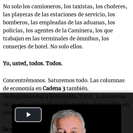
No solo los camioneros, los taxistas, los choferes,
las playeras de las estaciones de servicio, los
bomberos, las empleadas de las aduanas, los
policías, los agentes de la Caminera, los que
trabajan en las terminales de ómnibus, los
conserjes de hotel. No solo ellos.
Yo, usted, todos. Todos.
Concentrémonos. Saturemos todo. Las columnas
de economía en
Cadena 3
también.
Dediquémoselas a Esmeralda. Total, la economía
va a seguir allí mañana. En cambio, Esmeralda, en
una de esas, no.
Play
Video
Se nos ha perdido una Esmeralda.
Se nos perdió