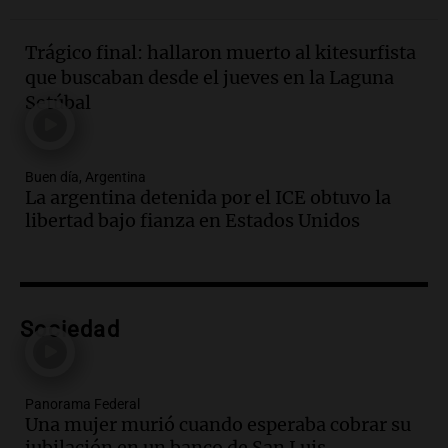
Panorama Federal
Episodios
Trágico final: hallaron muerto al kitesurfista
Audio.
Chile planteó mejorar la
que buscaban desde el jueves en la Laguna
conectividad fronteriza, aérea y digital
Setúbal
con Jujuy
Panorama Federal
Episodios
Buen día, Argentina
Audio.
Del fitness a la longevidad: por
La argentina detenida por el ICE obtuvo la
qué crece el consumo de alimentos con
libertad bajo fianza en Estados Unidos
proteínas
Una mañana para todos
Episodios
Audio.
Investigan un asalto millonario a
la cooperativa Talamochita en Villa
Sociedad
María
Panorama Federal
Episodios
Panorama Federal
Audio.
La construcción en Argentina
Una mujer murió cuando esperaba cobrar su
cayó 4,1% en junio pero acumula un
jubilación en un banco de San Luis