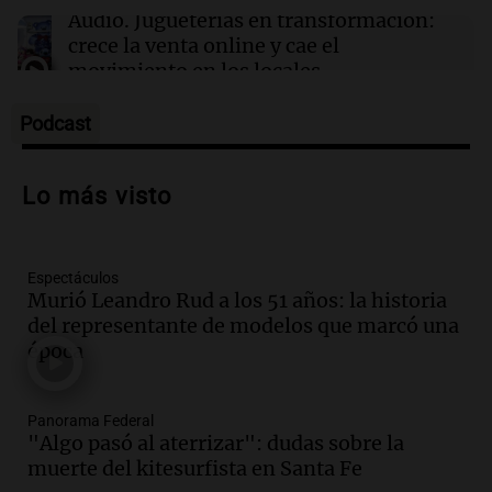
Audio.
Jugueterías en transformación:
crece la venta online y cae el
movimiento en los locales
Buen día, Argentina
Episodios
Podcast
Audio.
Por qué nos cuesta decir que no y
qué consecuencias tiene ceder siempre
Lo más visto
Buen día, Argentina
Episodios
Espectáculos
Audio.
Se acerca el Campeonato
Murió Leandro Rud a los 51 años: la historia
Argentino del Alfajor en el Estadio de
del representante de modelos que marcó una
Ferro este fin de semana
época
Panorama Federal
Episodios
Audio.
El evento más federal del año
Panorama Federal
reunirá a más de 80 expositores con
"Algo pasó al aterrizar": dudas sobre la
sabores únicos
muerte del kitesurfista en Santa Fe
Panorama Federal