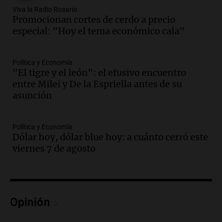
Aldosivi (Zalazar en contra) - relato
Viva la Radio Rosario
Promocionan cortes de cerdo a precio
Gato Greco
especial: "Hoy el tema económico cala"
Deportes Rosario
Episodios
Audio.
Mañana inicia la gran exposición
Política y Economía
en la Sociedad Rural de Bulaya con
"El tigre y el león": el efusivo encuentro
actividades para toda la familia
entre Milei y De la Espriella antes de su
Panorama Federal
asunción
Episodios
Audio.
Villa María presenta nuevos
edificios y una casa del estudiante para
Política y Economía
Dólar hoy, dólar blue hoy: a cuánto cerró este
jóvenes de la región
viernes 7 de agosto
Panorama Federal
Episodios
Audio.
Recomendaciones de vino
bonarda para disfrutar el fin de semana
en Mendoza
Opinión
Panorama Federal
Episodios