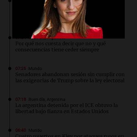
07:44
Sociedad
Rechazaron el pedido de Facundo Moyano
para levantar la perimetral sobre Candela
Arizaga
07:34
Buen día, Argentina
Por qué nos cuesta decir que no y qué
consecuencias tiene ceder siempre
07:26
Mundo
Senadores abandonan sesión sin cumplir con
las exigencias de Trump sobre la ley electoral
07:18
Buen día, Argentina
La argentina detenida por el ICE obtuvo la
libertad bajo fianza en Estados Unidos
06:40
Mundo
Cuatro muertos en Kiev por ataques rusos en