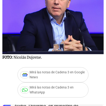
Notas
s
Notas
La Sole en
ial
Mundial 2026
Cadena 3
FOTO:
Nicolás Dujovne.
Mirá las notas de Cadena 3 en Google
News
Mirá las notas de Cadena 3 en
WhatsApp
Audio.
Dujovne, ex ministro de