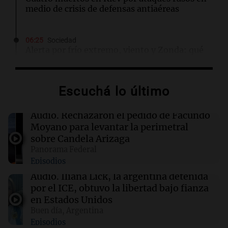
medio de crisis de defensas antiaéreas
06:25
Sociedad
Alerta por frío extremo, viento y Zonda: qué
provincias están afectadas este sábado
Escuchá lo último
06:05
Cadena 3 Mundo
Todd Blanche fue confirmado como secretario
de Justicia de Trump en una ajustada votación
Audio.
Rechazaron el pedido de Facundo
Moyano para levantar la perimetral
sobre Candela Arizaga
00:32
Clima
Panorama Federal
Clima en Salta: cómo estará el tiempo este
Episodios
sábado 8 de agosto
Audio.
Iliana Lick, la argentina detenida
por el ICE, obtuvo la libertad bajo fianza
00:27
Clima
en Estados Unidos
Clima en Tucumán: cómo estará el tiempo
Buen día, Argentina
este sábado 8 de agosto
Episodios