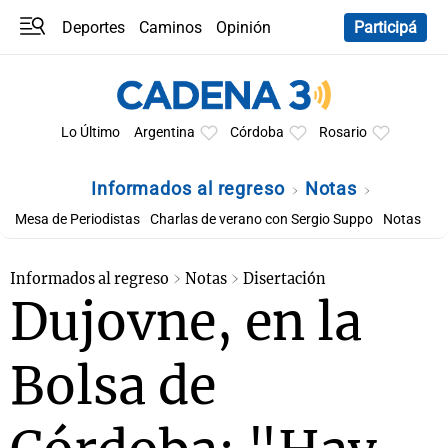
Deportes
Caminos
Opinión
Participá
Programas
Últimas coberturas
Últimas 24 h
En YouTube
Clima
Horóscopo
Lo Último
Argentina
Córdoba
Rosario
Informados al regreso
Notas
Mesa de Periodistas
Charlas de verano con Sergio Suppo
Notas
Informados al regreso
Notas
Disertación
Dujovne, en la
Bolsa de