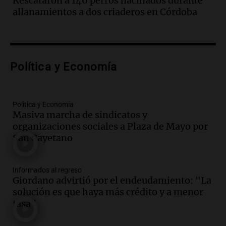
Rescataron a 146 perros hacinados durante
Deportes Rosario
allanamientos a dos criaderos en Córdoba
Episodios
Audio.
Nuevo desarrollo urbano y casa
del estudiante impulsan el crecimiento
en Villa María
Política y Economía
Panorama Federal
Episodios
Audio.
La gran exposición de la rural de
Política y Economía
la Bulaya abrirá sus puertas mañana con
Masiva marcha de sindicatos y
diversas actividades y sorpresas
organizaciones sociales a Plaza de Mayo por
Panorama Federal
San Cayetano
Episodios
Audio.
Villa María presenta nuevos
edificios y proyecta una casa del
Informados al regreso
Giordano advirtió por el endeudamiento: "La
estudiante con 48 municipios
solución es que haya más crédito y a menor
involucrados
tasa"
Panorama Federal
Episodios
Audio.
1° gol de Rosario Central a