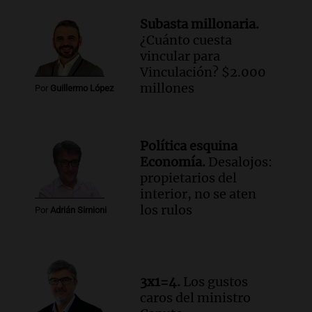
Audio.
Preparativos finales para la gran
Subasta millonaria.
exposición en la sociedad rural de
¿Cuánto cuesta
Bulaya este sábado
vincular para
Panorama Federal
Vinculación? $2.000
Episodios
millones
Por
Guillermo López
Audio.
Denuncias por represión en el
Congreso y evacuación por derrame de
oxígeno en Montecastro
Política esquina
Panorama Federal
Economía.
Desalojos:
Episodios
propietarios del
Audio.
Río Gallegos reporta frío extremo
interior, no se aten
y llega avión para escuelas de la décima
los rulos
Por
Adrián Simioni
brigada aérea
Panorama Federal
Episodios
3x1=4.
Los gustos
caros del ministro