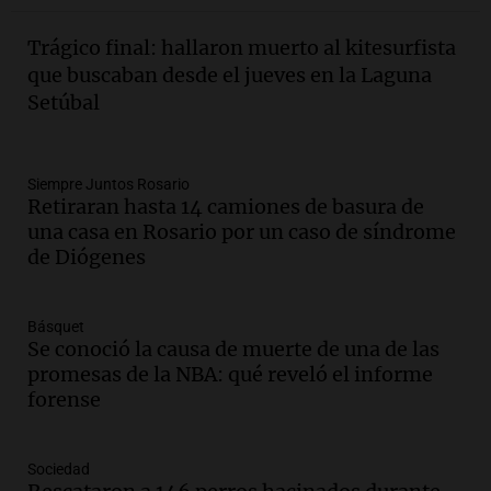
Episodios
Trágico final: hallaron muerto al kitesurfista
Audio.
Mariano Moreno: pasiones
que buscaban desde el jueves en la Laguna
intensas y su legado en la revolución
Setúbal
argentina
Panorama Federal
Episodios
Audio.
El Ensamble Municipal de Música
Siempre Juntos Rosario
Retiraran hasta 14 camiones de basura de
Ciudadana de Córdoba deleitó a los
una casa en Rosario por un caso de síndrome
oyentes de la radio a puro tango
de Diógenes
Amamos Argentina
Episodios
Audio.
Boletín de Calificaciones de
Básquet
Marcelo Lamberti (Rosario Central 2 - 1
Se conoció la causa de muerte de una de las
Aldosivi)
promesas de la NBA: qué reveló el informe
Deportes Rosario
forense
Episodios
Audio.
2° gol de Rosario Central a
Sociedad
Aldosivi (Campaz) - relato Gato Greco