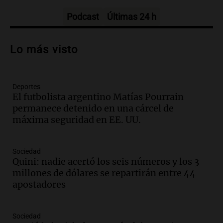
Episodios
Podcast
Últimas 24 h
Audio.
Patricia Palmer y Mario Pasik
hablaron de su obra en Cadena 3
Lo más visto
Amamos los Domingos
Episodios
Deportes
Audio.
Córdoba espera a León XIV con el
El futbolista argentino Matías Pourrain
recuerdo del paso de Juan Pablo II: "Te
permanece detenido en una cárcel de
traspasaba con la mirada"
máxima seguridad en EE. UU.
Amamos los Domingos
Episodios
Audio.
El observatorio de Bosque Alegre,
Sociedad
un imperdible cordobés para los
Quini: nadie acertó los seis números y los 3
amantes de la astronomía
millones de dólares se repartirán entre 44
Amamos los Domingos
apostadores
Episodios
Audio.
“No entendíamos qué cantaban”:
Sociedad
la historia del club de Irlanda