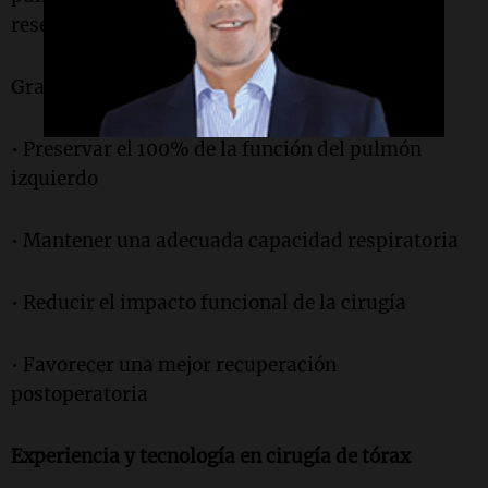
resección completa del órgano.
Gracias a este abordaje, es posible:
• Preservar el 100% de la función del pulmón
izquierdo
• Mantener una adecuada capacidad respiratoria
• Reducir el impacto funcional de la cirugía
• Favorecer una mejor recuperación
postoperatoria
Experiencia y tecnología en cirugía de tórax