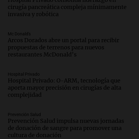
Audio.
Suspenden descuento en SUBE y
cirugía pancreática compleja mínimamente
aumentan tarifas del SUBTE en Buenos
invasiva y robótica
Aires desde agosto
Panorama Federal
Episodios
Mc Donald's
Audio.
Kicillof critica la desregulación
Arcos Dorados abre un portal para recibir
financiera y el aumento de la morosidad
propuestas de terrenos para nuevos
en Buenos Aires
restaurantes McDonald’s
Panorama Federal
Episodios
Hospital Privado
Audio.
La UNT evalúa apelación ante la
Hospital Privado: O-ARM, tecnología que
Corte Suprema tras fallo que aparta a
aporta mayor precisión en cirugías de alta
Pagani como rector
complejidad
Panorama Federal
Episodios
Audio.
El cardenal Ángel Rossi advirtió
Prevención Salud
que la justicia social viene siendo
Prevención Salud impulsa nuevas jornadas
“despreciada y burlada”
de donación de sangre para promover una
Santa Misa
cultura de donación