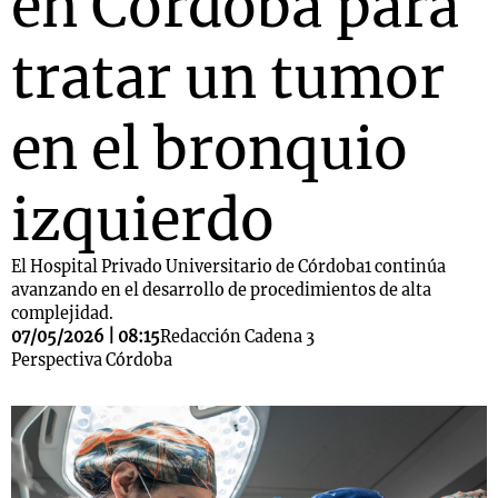
en Córdoba para
tratar un tumor
Notas
s
Notas
en el bronquio
La Sole en
ial
Mundial 2026
Cadena 3
izquierdo
El Hospital Privado Universitario de Córdoba1 continúa
avanzando en el desarrollo de procedimientos de alta
complejidad.
07/05/2026 | 08:15
Redacción Cadena 3
Perspectiva Córdoba