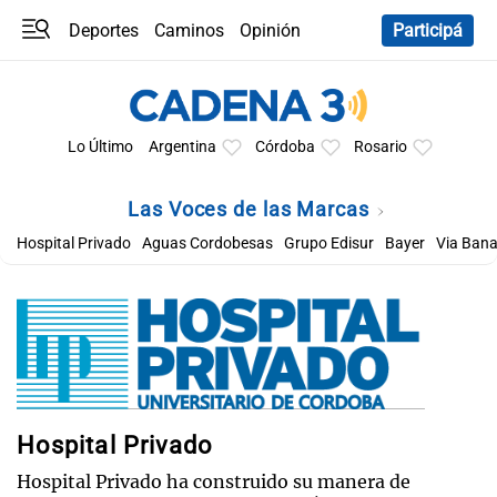
Deportes
Caminos
Opinión
Participá
Programas
Últimas coberturas
Últimas 24 h
En YouTube
Clima
Horóscopo
Lo Último
Argentina
Córdoba
Rosario
Las Voces de las Marcas
Hospital Privado
Aguas Cordobesas
Grupo Edisur
Bayer
Via Ban
Hospital Privado
Hospital Privado ha construido su manera de