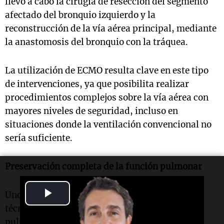
llevó a cabo la cirugía de resección del segmento
afectado del bronquio izquierdo y la
reconstrucción de la vía aérea principal, mediante
la anastomosis del bronquio con la tráquea.
La utilización de ECMO resulta clave en este tipo
de intervenciones, ya que posibilita realizar
procedimientos complejos sobre la vía aérea con
mayores niveles de seguridad, incluso en
situaciones donde la ventilación convencional no
sería suficiente.
Preservación completa de la función pulmonar
Play
Uno de los principales diferenciales de esta
técnica es que permite preservar la función del
Video
pulmón izquierdo en su totalidad, evitando la