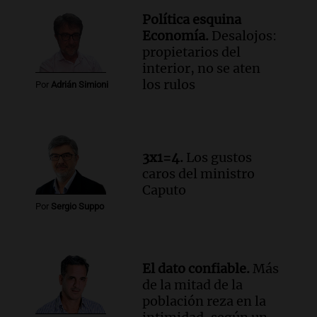
Panorama Federal
Política esquina
Episodios
Economía.
Desalojos:
Audio.
La lección del Titanic y la
propietarios del
humildad en tiempos de tormenta
interior, no se aten
según San Ignacio de Loyola
los rulos
Por
Adrián Simioni
Panorama Federal
Episodios
Audio.
Tormentas y filtraciones: "El
agua entra por donde menos
3x1=4.
Los gustos
imaginamos"
caros del ministro
Una Mañana para todos Rosario
Caputo
Episodios
Por
Sergio Suppo
El dato confiable.
Más
de la mitad de la
población reza en la