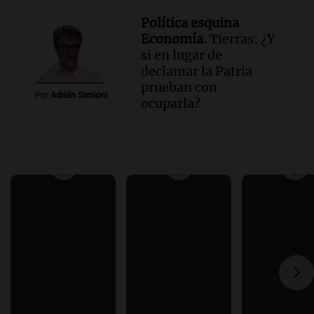
Política esquina
Economía.
Tierras: ¿Y
si en lugar de
declamar la Patria
prueban con
Por
Adrián Simioni
ocuparla?