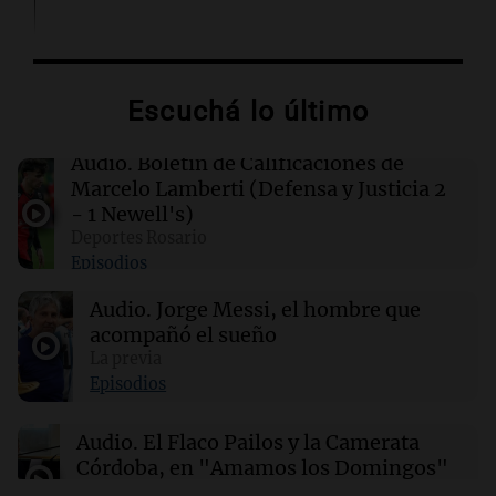
02:32
Mundo
Congreso de EEUU investiga la deportación de
familias de militares en servicio activo
Escuchá lo último
02:03
Tecnología
Audio.
Boletín de Calificaciones de
King's Cross: De barrio marginal a centro
Marcelo Lamberti (Defensa y Justicia 2
neurálgico de la inteligencia artificial
- 1 Newell's)
Deportes Rosario
Episodios
01:31
Ciencia
Estudio revela diferencias sorprendentes en la
Audio.
Jorge Messi, el hombre que
salud entre vino, cerveza y licores
acompañó el sueño
La previa
00:32
Clima
Episodios
Clima en Salta: cómo estará el tiempo este
lunes 10 de agosto
Audio.
El Flaco Pailos y la Camerata
Córdoba, en "Amamos los Domingos"
Amamos los Domingos