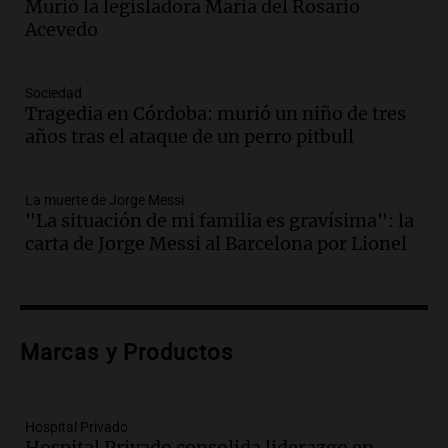
Murió la legisladora María del Rosario
revolucionado por hinchas argentinos
Acevedo
Amamos los Domingos
Episodios
Audio.
Crisis diplomática: el embajador
Sociedad
Tragedia en Córdoba: murió un niño de tres
argentino regresa al país tras conflicto
años tras el ataque de un perro pitbull
con Brasil
Panorama Federal
Episodios
La muerte de Jorge Messi
Audio.
Bomberos asisten a senderista
"La situación de mi familia es gravísima": la
con fractura de tobillo en refugio Doña
carta de Jorge Messi al Barcelona por Lionel
Rosa
Panorama Federal
Episodios
Audio.
Amaycha del Valle avanza en
Marcas y Productos
investigación internacional sobre asma
con nueva tecnología médica
Panorama Federal
Episodios
Hospital Privado
Hospital Privado consolida liderazgo en