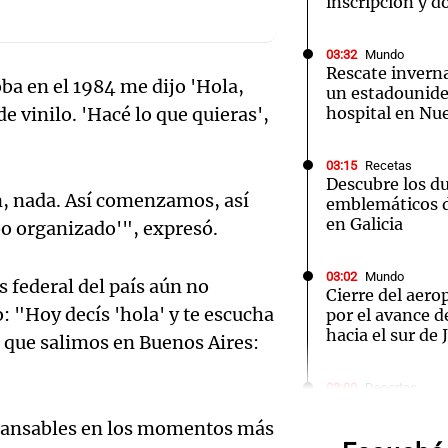
inscripción y d
03:32
Mundo
Rescate inverna
ba en el 1984 me dijo 'Hola,
un estadounide
 vinilo. 'Hacé lo que quieras',
hospital en Nu
Notas
Notas
No
03:15
Recetas
e en Cadena 3
El huracán de Arequito
Cadena 3 en
Descubre los d
, nada. Así comenzamos, así
emblemáticos d
en Galicia
bo organizado'", expresó.
03:02
Mundo
 federal del país aún no
Cierre del aer
: "Hoy decís 'hola' y te escucha
por el avance d
hacia el sur de
a que salimos en Buenos Aires:
Audio.
03:00
Deportes
Icardi en la mi
de neo
Vallecano: bus
cansables en los momentos más
con la China S