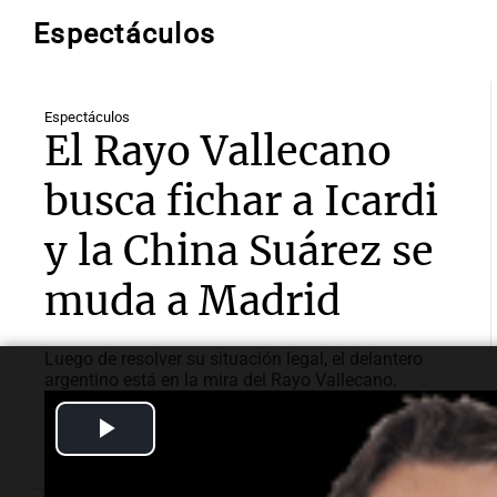
Espectáculos
Espectáculos
El Rayo Vallecano
busca fichar a Icardi
y la China Suárez se
muda a Madrid
Luego de resolver su situación legal, el delantero
argentino está en la mira del Rayo Vallecano.
Detalles sobre la oferta y su búsqueda de vivienda en
Play
Madrid junto a la actriz.
Video