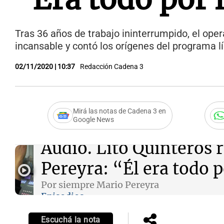
Tras 36 años de trabajo ininterrumpido, el ope
incansable y contó los orígenes del programa l
02/11/2020 | 10:37
Redacción Cadena 3
Mirá las notas de Cadena 3 en
Google News
Audio.
Lito Quinteros 
Pereyra: “Él era todo 
Por siempre Mario Pereyra
Episodios
Escuchá la nota