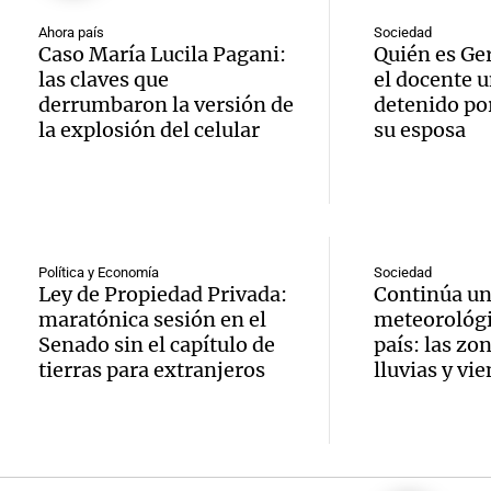
de rec
contra
por p
Ahora país
Sociedad
Caso María Lucila Pagani:
Quién es Ge
en San
Gonzá
de fert
las claves que
el docente u
Panorama F
derrumbaron la versión de
detenido por
Audio.
avanz
la ost
Episodios
la explosión del celular
su esposa
teatro
testim
de mil
la bie
clave 
Amamos Arg
Episodios
Audio.
la tem
accide
Política y Economía
Sociedad
Marott
Ley de Propiedad Privada:
Continúa un
Rock R
Villa 
maratónica sesión en el
meteorológi
cordob
bandas
Panorama F
Senado sin el capítulo de
país: las zo
Audio.
Episodios
tierras para extranjeros
lluvias y vi
Recole
todos 
Blanca
“Enfre
jueves
psicól
Audio.
Boca, 
Panorama F