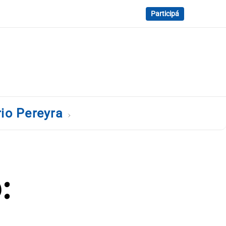
Participá
io Pereyra
: