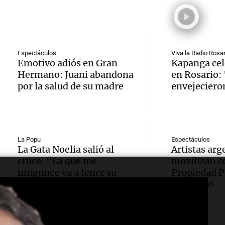
expert
Episodios
Docen
donde 
ludopa
italia
ser li
“Tener
visitar
La Cadena d
Espectáculos
Viva la Radio Rosar
Audio.
casino
Emotivo adiós en Gran
Kapanga cel
Episodios
ciudad
Hermano: Juani abandona
en Rosario:
Meteo
mano 
por la salud de su madre
envejeciero
Córdob
alertó
peligr
interi
Audio.
Niño t
La Argentin
sobre 
Episodios
sigue
más ll
La Popu
Espectáculos
La Gata Noelia salió al
Artistas arg
parqu
trabaj
cruce: “La que me
movilizan co
evento
ningunee va a tener su
Propiedad Pr
educat
Audio.
para
extre
vuelta”
Congreso
Amamos Arg
una en
restab
durant
Episodios