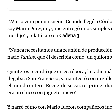
"Mario vino por un sueño. Cuando llegó a Córdo
soy Mario Pereyra', y me entregó unos simples de
Notas
Notas
me dijo", relató Lito en
Cadena 3
.
Editorial
Mundial 2026
La Sol
"Nunca necesitamos una reunión de producción
nació
Juntos
, que él describía como 'un quilom
Quinteros recordó que en esa época, la radio más
llegaba a San Francisco, y manifestó con orgullo
el mundo entero. Recuerdo su cara el primer dí
era un chico con juguete nuevo".
Y narró cómo con Mario fueron compañeros in