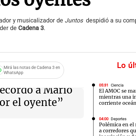
rador y musicalizador de
Juntos
despidió a su com
íder de
Cadena 3
.
Lo ú
Mirá las notas de Cadena 3 en
WhatsApp
05:31
Ciencia
recordó a Mario
El AMOC se ma
mientras una 
por el oyente”
corriente oceán
04:00
Deportes
Polémica en el
a corredores q