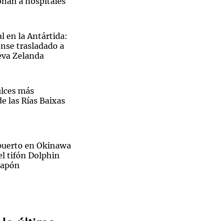
onan a hospitales
l en la Antártida:
nse trasladado a
eva Zelanda
Notas
tas
Notas
Venezuela de
 Groenlandia
Comprometidos
Madur
ulces más
e las Rías Baixas
opuerto en Okinawa
el tifón Dolphin
 Japón
Sin traje
ra del Rayo
prene,
ca casa en Madrid
uárez