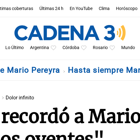
ltimas coberturas
Últimas 24 h
En YouTube
Clima
Horóscopo
Lo Último
Argentina
Córdoba
Rosario
Mundo
re Mario Pereyra
Hasta siempre Mar
a
Dolor infinito
 recordó a Mario
los oyentes"