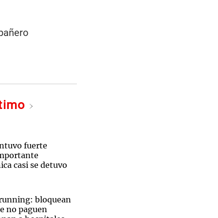
pañero
ltimo
ntuvo fuerte
importante
ica casi se detuvo
 running: bloquean
ue no paguen