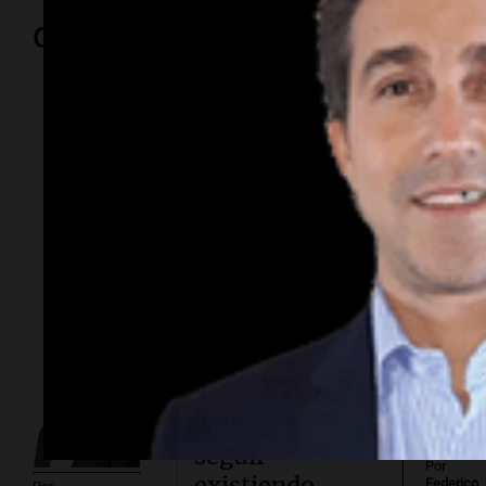
Opinión
Por
Adriá
Por
Sergi
Conflicto en
Asia.
Taiwán
ensaya cómo
seguir
Por
existiendo
Federico