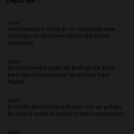
Deportes
y cinco heridos tras caer dos autos desde
un puente
Una mañana para todos
Episodios
Fútbol
San Lorenzo y Huracán se enfrentan este
Audio.
Messi llegará esta noche a
domingo en un nuevo clásico del fútbol
Rosario para acompañar a su familia
argentino
tras la muerte de su papá
Una mañana para todos
Episodios
Fútbol
Audio.
Ley de Propiedad Privada: el revés
El conmovedor gesto de Rodrigo De Paul
en el Congreso expuso una debilidad
para Messi tras marcar un gol con Inter
comunicacional del Gobierno
Miami
Una mañana para todos
Episodios
Fútbol
Audio.
Casabindo se prepara para una
Instituto festejó sus 108 años con un golazo
celebración única: 30.000 turistas y el
de Luna y sumó su tercer triunfo consecutivo
tradicional Toreo de la Vincha
Una mañana para todos
Episodios
Fútbol