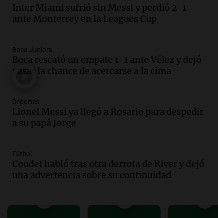
Audio.
Borges, abogada de Pourrain:
Inter Miami sufrió sin Messi y perdió 2-1
"Tres hombres se lo llevaron para
ante Monterrey en la Leagues Cup
hacerle preguntas y nunca regresó"
Una mañana para todos
Boca Juniors
Episodios
Boca rescató un empate 1-1 ante Vélez y dejó
Audio.
Voluntarios limpiaron 9.000
pasar la chance de acercarse a la cima
metros del río Suquía y retiraron hasta
800 kilos de basura por jornada
Una mañana para todos
Deportes
Episodios
Lionel Messi ya llegó a Rosario para despedir
a su papá Jorge
Audio.
La historia de la servilleta que
firmó Jorge Messi para el primer
contrato de Leo con Barcelona
Fútbol
Una mañana para todos
Coudet habló tras otra derrota de River y dejó
Episodios
una advertencia sobre su continuidad
Audio.
Joan Gaspart: "Sin Jorge, no sé si
Messi hubiera llegado adonde llegó"
Una mañana para todos