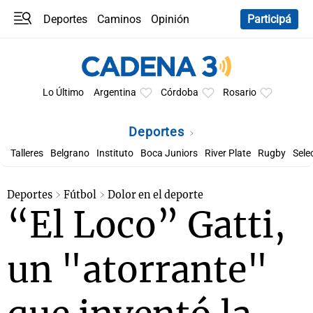
Deportes
Caminos
Opinión
Participá
Programas
Últimas coberturas
Últimas 24 h
En YouTube
Clima
Horóscopo
Lo Último
Argentina
Córdoba
Rosario
Deportes
Talleres
Belgrano
Instituto
Boca Juniors
River Plate
Rugby
Sele
Deportes
Fútbol
Dolor en el deporte
“El Loco” Gatti,
un "atorrante"