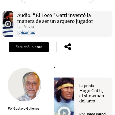
Audio.
“El Loco” Gatti inventó la
manera de ser un arquero jugador
Notas
La Previa
s
Notas
Episodios
La Sole en
ial
Mundial 2026
Cadena 3
Escuchá la nota
.
La previa
Hugo Gatti,
el showman
del arco
Por
Gustavo Gutiérrez
Por
Jorge Parodi