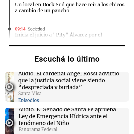
Un local en Dock Sud que hace reír a los chicos
a cambio de un pancho
09:14
Sociedad
Inicia el juicio a "Pity" Álvarez por el
asesinato de Cristian Díaz en Villa Lugano
Escuchá lo último
09:13
Mundo
No se detectan casos de ébola en barco fluvial
en cuarentena cerca de Kinshasa, Congo
Audio.
El cardenal Ángel Rossi advirtió
que la justicia social viene siendo
“despreciada y burlada”
09:04
Deportes
Santa Misa
Paredes viajará a Rosario para estar con Messi
Episodios
tras la muerte de su padre
Audio.
El Senado de Santa Fe aprueba
Ley de Emergencia Hídrica ante el
09:00
Sociedad
fenómeno del Niño
El 15% de los pacientes evita exámenes
Panorama Federal
médicos por miedo a la resonancia magnética