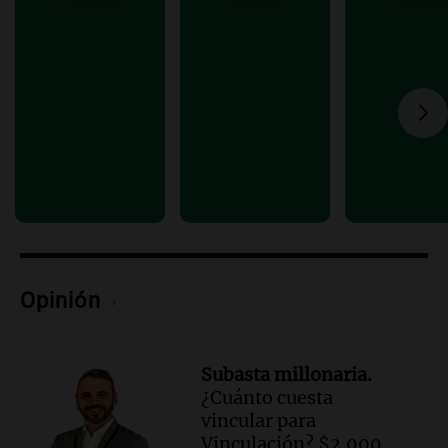
Episodios
Audio.
El orgullo y el sueño argentino de
Jorge Messi en una entrevista con Rony
Vargas en 2007
Una mañana para todos
Episodios
Audio.
El abuelo de Agostina Vega, tras
las nuevas detenciones: "En esa casa
todos tenían algo que ver"
Una mañana para todos
Episodios
Audio.
Una nutricionista derribó el mito
Opinión
del desayuno ideal: qué alimentos
conviene priorizar
Una mañana para todos
Subasta millonaria.
Episodios
¿Cuánto cuesta
vincular para
Vinculación? $2.000