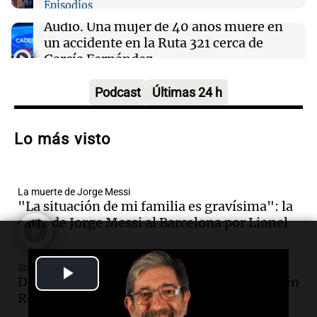
Episodios
Audio.
Una mujer de 40 años muere en
un accidente en la Ruta 321 cerca de
García Fernández
Panorama Federal
Episodios
Podcast
Últimas 24 h
Audio.
El Tesoro Nacional captura 12
billones de pesos y genera excedente de
Lo más visto
liquidez de 4 billones
Panorama Federal
Episodios
La muerte de Jorge Messi
Audio.
La lección del Titanic y la
"La situación de mi familia es gravísima": la
humildad en tiempos de tormenta
carta de Jorge Messi al Barcelona por Lionel
según San Ignacio de Loyola
Panorama Federal
Episodios
Play
Sociedad
Audio.
Tormentas y filtraciones: "El
Despiden a Jorge Messi: Lionel, de regreso en
agua entra por donde menos
Rosario para el último adiós a su papá
Video
imaginamos"