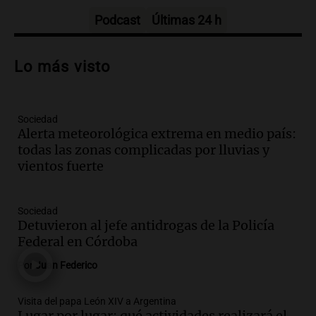
Panorama Federal
Episodios
Podcast
Últimas 24 h
Audio.
Osvaldo Jaldo busca unificar
criterios con gobernadores del norte
Lo más visto
argentino en Buenos Aires
Panorama Federal
Episodios
Sociedad
Audio.
Riesgo extremo de incendios en
Alerta meteorológica extrema en medio país:
Córdoba a pesar del sol en Carlos Paz
todas las zonas complicadas por lluvias y
Noticias
vientos fuerte
Episodios
Audio.
1.500 camiones varados en
Sociedad
Mendoza por temporal; el paso Cristo
Detuvieron al jefe antidrogas de la Policía
Redentor sigue cerrado
Federal en Córdoba
Noticias
Por
Juan Federico
Episodios
Audio.
Pullaro irá a Chile para avanzar
Visita del papa León XIV a Argentina
en el proyecto de un puerto minero en
Lugar por lugar: qué actividades realizará el