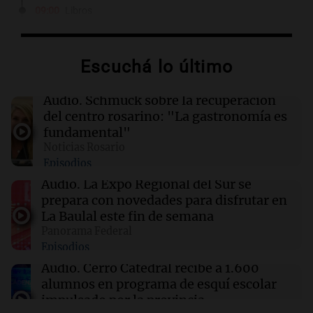
09:00
Libros
Agatha Raisin y el día del gran diluvio: un
nuevo misterio en los Cotswolds
Escuchá lo último
09:00
Libros
El desafío final: la búsqueda de una hermana
Audio.
Schmuck sobre la recuperación
perdida y un oscuro secreto familiar
del centro rosarino: "La gastronomía es
fundamental"
Noticias Rosario
09:00
Libros
Episodios
El manuscrito de las almas: un viaje a los
secretos del pasado en Escocia
Audio.
La Expo Regional del Sur se
prepara con novedades para disfrutar en
La Baulal este fin de semana
09:00
Libros
Panorama Federal
Punto muerto: un viaje al abismo de la
Episodios
traición y la violencia
Audio.
Cerro Catedral recibe a 1.600
alumnos en programa de esquí escolar
impulsado por la provincia