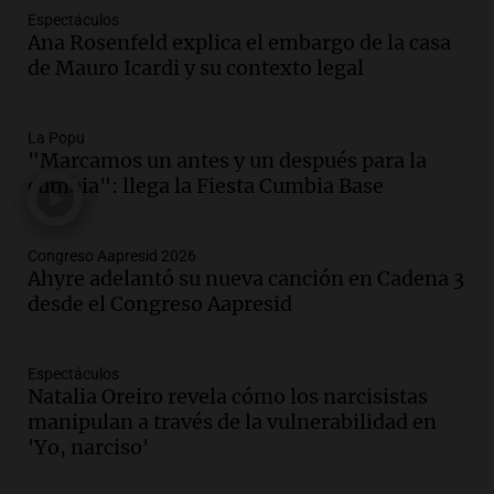
Espectáculos
Norte muestra una leve baja en el costo
Ana Rosenfeld explica el embargo de la casa
para 10 personas
de Mauro Icardi y su contexto legal
Noticias
Episodios
Audio.
La pizzería más antigua de
La Popu
Córdoba homenajeó a León XIV con una
"Marcamos un antes y un después para la
pizza esculpida con su rostro
cumbia": llega la Fiesta Cumbia Base
Radioinforme 3
Episodios
Congreso Aapresid 2026
Audio.
Córdoba jugará un papel clave en
Ahyre adelantó su nueva canción en Cadena 3
la visita del Papa León XIV a Argentina
desde el Congreso Aapresid
Panorama Federal
Episodios
Espectáculos
Audio.
Boca se impone a Estudiantes
Natalia Oreiro revela cómo los narcisistas
con gol de Azcácibar en un sólido
manipulan a través de la vulnerabilidad en
desempeño del equipo
'Yo, narciso'
Noticias