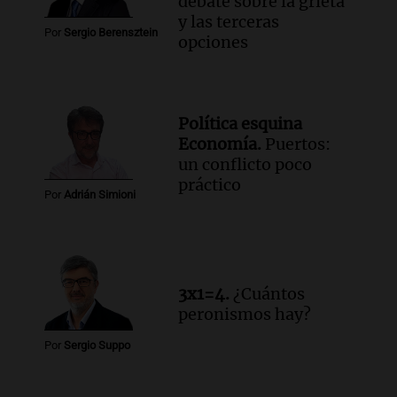
debate sobre la grieta
y las terceras
Por
Sergio Berensztein
opciones
Política esquina
Economía.
Puertos:
un conflicto poco
práctico
Por
Adrián Simioni
3x1=4.
¿Cuántos
peronismos hay?
Por
Sergio Suppo