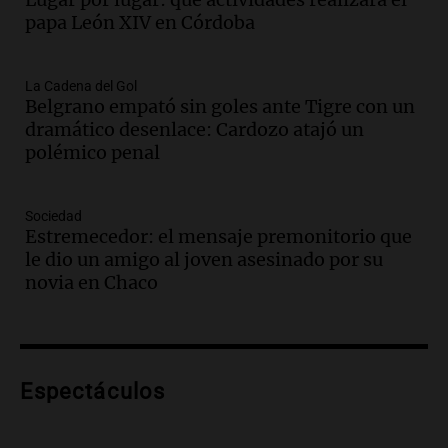
Rosario
papa León XIV en Córdoba
Noticias Rosario
Episodios
Audio.
Detienen a comisario de la
La Cadena del Gol
Belgrano empató sin goles ante Tigre con un
Federal por caso de corrupción en
dramático desenlace: Cardozo atajó un
Córdoba y otros implicados
polémico penal
Panorama Federal
Episodios
Audio.
Condiciones climáticas actuales
Sociedad
en Córdoba: lluvias y viento fuerte para
Estremecedor: el mensaje premonitorio que
hoy
le dio un amigo al joven asesinado por su
Noticias
novia en Chaco
Episodios
Audio.
Exóticos para Niños: la muestra
solidaria que reunirá más de 140 autos
en Tucumán
Espectáculos
Radioinforme 3
Episodios
Audio.
El índice asado del Mercado