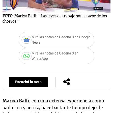
FOTO:
Marixa Balli: “Las leyes de trabajo son a favor de los
Notas
chorros”
s
Notas
La Sole en
Mirá las notas de Cadena 3 en Google
ial
Mundial 2026
Cadena 3
News
Mirá las notas de Cadena 3 en
WhatsApp
Escuchá la nota
Marixa Balli
, con una extensa experiencia como
bailarina y actriz, hace bastante tiempo dejó de