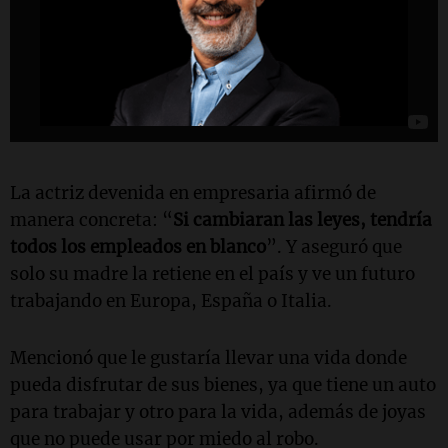
La actriz devenida en empresaria afirmó de
manera concreta: “
Si cambiaran las leyes, tendría
todos los empleados en blanco
”. Y aseguró que
solo su madre la retiene en el país y ve un futuro
trabajando en Europa, España o Italia.
Mencionó que le gustaría llevar una vida donde
pueda disfrutar de sus bienes, ya que tiene un auto
para trabajar y otro para la vida, además de joyas
que no puede usar por miedo al robo.