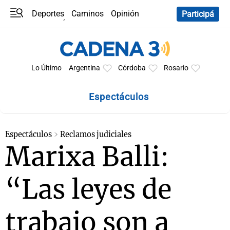
Deportes
Caminos
Opinión
Participá
Programas
Últimas coberturas
Últimas 24 h
En YouTube
Clima
Horóscopo
Lo Último
Argentina
Córdoba
Rosario
Espectáculos
Espectáculos
Reclamos judiciales
Marixa Balli:
“Las leyes de
trabajo son a