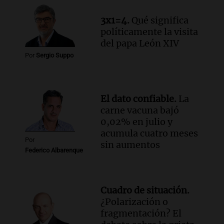
Radioinforme 3
Episodios
3x1=4.
Qué significa
Audio.
Continúan audiencias en caso de
políticamente la visita
corrupción con testimonios que
del papa León XIV
exponen graves irregularidades
Por
Sergio Suppo
Noticias
Episodios
Audio.
Robos en Berazategui:
El dato confiable.
La
delincuentes asaltan tres comercios en
carne vacuna bajó
una sola noche
0,02% en julio y
Panorama Federal
acumula cuatro meses
Episodios
Por
sin aumentos
Federico Albarenque
Cuadro de situación.
¿Polarización o
fragmentación? El