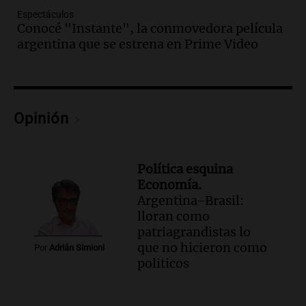
Episodios
Espectáculos
Audio.
Boca Juniors obtiene una vital
Conocé "Instante", la conmovedora película
victoria ante Estudiantes gracias al gol
argentina que se estrena en Prime Video
de Santiago Azcácibar
Noticias
Episodios
Audio.
La visita papal no debe mezclarse
Opinión
con la política, advierte el consultor
Carlos Fara
Panorama Federal
Episodios
Política esquina
Economía.
Audio.
Derrapó con su moto en 27 de
Argentina-Brasil:
Febrero al 6100 y terminó
lloran como
hospitalizado
patriagrandistas lo
Noticias Rosario
que no hicieron como
Episodios
Por
Adrián Simioni
politicos
Audio.
Córdoba multará con hasta $420
mil los escapes libres y sancionará las
"hordas" de motos