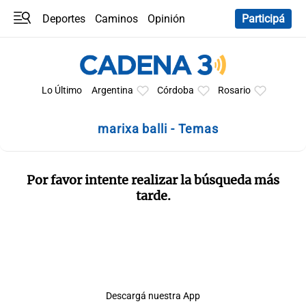
Deportes
Caminos
Opinión
Participá
Programas
Últimas coberturas
Últimas 24 h
En YouTube
Clima
Horóscopo
Lo Último
Argentina
Córdoba
Rosario
marixa balli - Temas
Por favor intente realizar la búsqueda más
tarde.
Descargá nuestra App