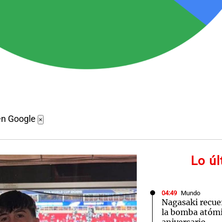
en Google
×
Lo ú
04:49
Mundo
Nagasaki recue
la bomba atómi