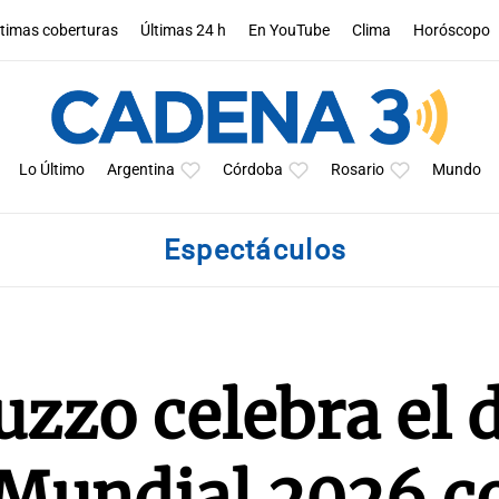
ltimas coberturas
Últimas 24 h
En YouTube
Clima
Horóscopo
Lo Último
Argentina
Córdoba
Rosario
Mundo
Espectáculos
zzo celebra el 
 Mundial 2026 c