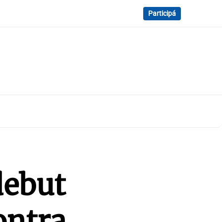
Participá
debut
ontra