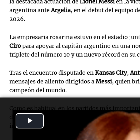
la destacada actuación de
Lionel Messi
en la vic
argentina ante
Argelia
, en el debut del equipo d
2026.
La empresaria rosarina estuvo en el estadio junt
Ciro
para apoyar al capitán argentino en una no
triplete del número 10 y un nuevo récord en su c
Tras el encuentro disputado en
Kansas City
,
Ant
mensajes de aliento dirigidos a
Messi
, quien bri
campeón del mundo.
Como es habitual en los partidos más importante
del astro argentino ocupó uno de los palcos del 
Play
instante del debut mundialista.
Video