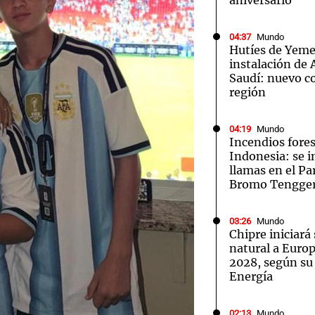
aniversario
04:37
Mundo
Hutíes de Yeme
instalación de
Saudí: nuevo co
región
04:19
Mundo
Incendios fores
Indonesia: se i
llamas en el P
Bromo Tengge
03:26
Mundo
Chipre iniciará
natural a Euro
2028, según su
Energía
02:13
Mundo