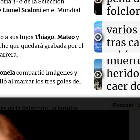
Mendo
toria 3-0 de la Selección
El lago Mead al
Una Mañana
folclo
e
Lionel Scaloni
en el Mundial
bajo en 90 años
Rosario
muert
crisis hídrica e
Audio.
Episodios
Córdo
varios
Traged
Tarde y Med
o a sus hijos
Thiago
,
Mateo
y
tras c
Episodios
Mendo
che que quedará grabada por el
vehícu
arrera.
Audio.
muerto
desde 
llegará
herido
onela
compartió imágenes y
puent
lló al marcar los tres goles del
noche 
caer d
Audio.
Panorama F
Rosari
desde 
Episodios
Propi
Podcast
s de la Selección, la familia
acomp
puent
Privad
estadio y siguió de cerca cada
Audio.
su fami
Una mañana
revés 
Episodios
Casabi
la mue