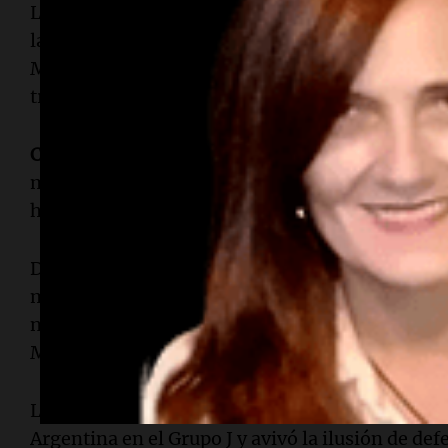
La presencia de
Antonela
y sus hijos se ha conv
las competencias internacionales de Argentina. 
Mundo consecutiva en la que los tres niños aco
tribunas.
Ciro
, el menor de los hijos del matrimonio, viv
mundialista en
Qatar 2022
y estuvo presente nu
hermanos para alentar a
Messi
en este nuevo to
Dentro del campo de juego, el capitán argentin
memorable. Sus tres goles no solo aseguraron la
nacional, sino que también lo posicionaron entr
Mundiales.
La contundente victoria frente a
Argelia
represen
Argentina en el Grupo J y avivó la ilusión de def