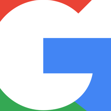
Notas
Notas
No
e en Cadena 3
El huracán de Arequito
Cadena 3 en