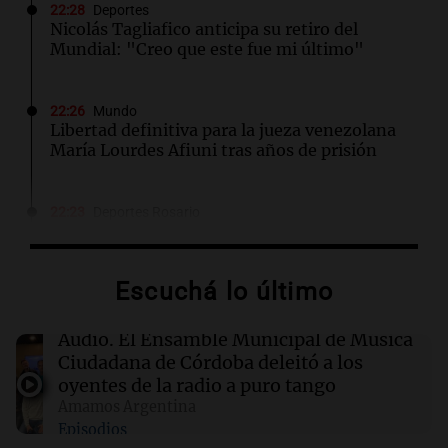
22:28
Deportes
Nicolás Tagliafico anticipa su retiro del
Mundial: "Creo que este fue mi último"
22:26
Mundo
Libertad definitiva para la jueza venezolana
María Lourdes Afiuni tras años de prisión
22:23
Deportes Rosario
¡Gritalo, Canalla! Reviví los goles de Rosario
Central en la victoria ante Aldosivi
Por
Emmanuel Greco
Escuchá lo último
22:15
Sociedad
Audio.
El Ensamble Municipal de Música
Quiniela turista: conocé los números
Ciudadana de Córdoba deleitó a los
ganadores de hoy viernes 7 de agosto.
oyentes de la radio a puro tango
Amamos Argentina
Episodios
22:14
Mundo