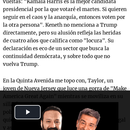
vueltas: "Kamala Harris es la mejor candidata
presidencial por la que votaré el martes. Si quieren
seguir en el caos y la anarquía, entonces voten por
la otra persona". Keneth no menciona a Trump
directamente, pero su alusión refleja las heridas
de cuatro años que califica como "locura". Su
declaración es eco de un sector que busca la
continuidad demócrata, y sobre todo que no
vuelva Trump.
En la Quinta Avenida me topo con, Taylor, un
joven de Nueva Jersey que luce una gorra de "Make
America Great Again" mientras se moviliza en su
silla de ruedas. "Voy a votar por Trump por sus
Play
políticas fronterizas", dice con seguridad. "Si
quieren entrar, tienen que hacerlo de manera legal
Video
y así es como funciona". Taylor refleja otra