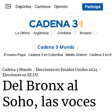
Deportes
Caminos
Opinión
Participá
Programas
Últimas coberturas
Últimas 24 h
En YouTube
Clima
Horóscopo
Lo Último
Argentina
Córdoba
Rosario
Cadena 3 Mundo
El nuevo Papa
Cadena 3 en Colombia
Medio Oriente
Cadena 3 en 
Cadena 3 Mundo
Elecciones en Estados Unidos 2024
Elecciones en EE.UU.
Del Bronx al
Soho, las voces