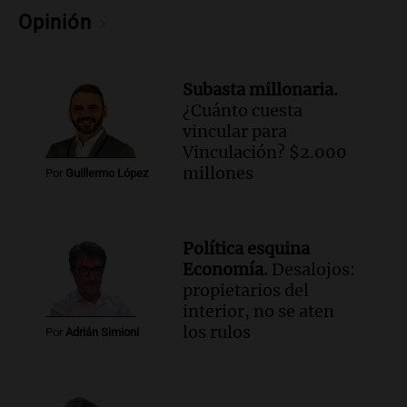
Audio.
"Algo pasó al aterrizar": dudas
Opinión
sobre la muerte del kitesurfista en
Santa Fe.
Noticias Rosario
Subasta millonaria.
Episodios
¿Cuánto cuesta
Audio.
José Roccuzzo, cortes de carne y
vincular para
compras de Antonella: bromas en
Vinculación? $2.000
Rosario.
millones
Por
Guillermo López
Ahora país
Episodios
Audio.
José Roccuzzo, cortes de carne y
Política esquina
compras de Antonella: bromas en
Economía.
Desalojos:
Rosario.
propietarios del
Viva la Radio Rosario
interior, no se aten
Episodios
los rulos
Por
Adrián Simioni
Audio.
Luciano Cáceres llega a Córdoba a
presentar “Paraíso”, una obra que
cuestiona certezas masculinas
Amamos Argentina