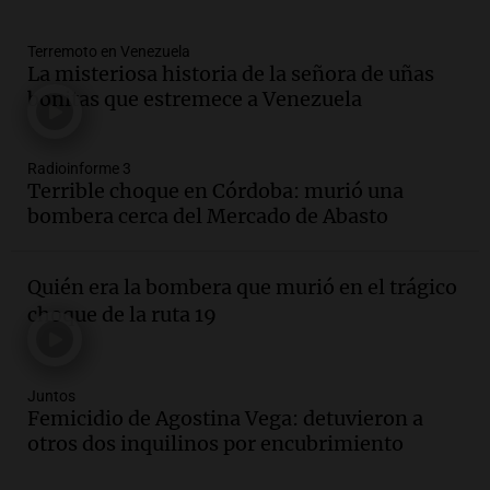
Episodios
Audio.
Villa María presenta nuevos
Terremoto en Venezuela
edificios y proyecta una casa del
La misteriosa historia de la señora de uñas
estudiante con 48 municipios
bonitas que estremece a Venezuela
involucrados
Panorama Federal
Episodios
Radioinforme 3
Audio.
1° gol de Rosario Central a
Terrible choque en Córdoba: murió una
Aldosivi (Zalazar en contra) - relato
bombera cerca del Mercado de Abasto
Gato Greco
Deportes Rosario
Episodios
Quién era la bombera que murió en el trágico
Audio.
Recomendaciones de vino
choque de la ruta 19
bonarda para disfrutar el fin de semana
en Mendoza
Panorama Federal
Juntos
Episodios
Femicidio de Agostina Vega: detuvieron a
Audio.
Mañana inicia la gran exposición
otros dos inquilinos por encubrimiento
en la Sociedad Rural de Bulaya con