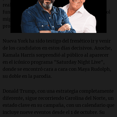
realidad, la de aquellos que consideran
fundamental la seguridad fronteriza y un control
migratorio estricto, cuestiones que Trump
promete continuar reforzando.
Nueva York ha sido testigo del frenético ir y venir
de los candidatos en estos días decisivos. Anoche,
Kamala Harris sorprendió al público al aparecer
en el icónico programa "Saturday Night Live",
donde se encontró cara a cara con Maya Rudolph,
su doble en la parodia.
Donald Trump, con una estrategia completamente
diferente, sigue recorriendo Carolina del Norte, un
estado clave en su campaña, con un calendario que
incluye nueve eventos desde el 1 de octubre. Su