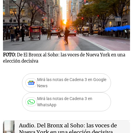
Notas
s
Notas
La Sole en
ial
Mundial 2026
Cadena 3
FOTO:
De El Bronx al Soho: las voces de Nueva York en una
elección decisiva
Mirá las notas de Cadena 3 en Google
News
Mirá las notas de Cadena 3 en
WhatsApp
Audio.
Del Bronx al Soho: las voces de
Nueva York en una elección decisiva