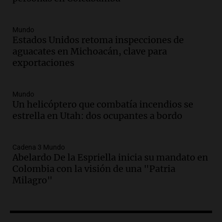
y llega avión para escuelas de la décima
brigada aérea
Panorama Federal
Mundo
Episodios
Estados Unidos retoma inspecciones de
aguacates en Michoacán, clave para
Audio.
La justicia reconoce al COVID
exportaciones
como enfermedad laboral tras la muerte
de un docente
Panorama Federal
Mundo
Episodios
Un helicóptero que combatía incendios se
Audio.
Aumento de tarifas de luz en San
estrella en Utah: dos ocupantes a bordo
Luis a partir de agosto por nueva
regulación de la energía
Panorama Federal
Cadena 3 Mundo
Abelardo De la Espriella inicia su mandato en
Episodios
Colombia con la visión de una "Patria
Audio.
Gabriela Irrazábal: “Un 35,5% de
Milagro"
la población del país fue a templos a
buscar ayuda el último año”
La Argentina, hoy
Episodios