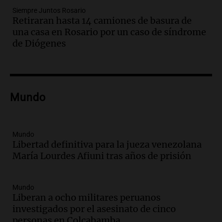
actividades para toda la familia
Siempre Juntos Rosario
Panorama Federal
Retiraran hasta 14 camiones de basura de
Episodios
una casa en Rosario por un caso de síndrome
Audio.
Villa María presenta nuevos
de Diógenes
edificios y una casa del estudiante para
jóvenes de la región
Panorama Federal
Episodios
Audio.
Preparativos finales para la gran
Mundo
exposición en la sociedad rural de
Bulaya este sábado
Panorama Federal
Mundo
Episodios
Libertad definitiva para la jueza venezolana
María Lourdes Afiuni tras años de prisión
Audio.
Denuncias por represión en el
Congreso y evacuación por derrame de
oxígeno en Montecastro
Mundo
Panorama Federal
Liberan a ocho militares peruanos
Episodios
investigados por el asesinato de cinco
Audio.
Río Gallegos reporta frío extremo
personas en Colcabamba