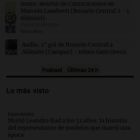
Liberan a ocho militares peruanos
Audio.
Boletín de Calificaciones de
investigados por el asesinato de cinco
Marcelo Lamberti (Rosario Central 2 - 1
personas en Colcabamba
Aldosivi)
Deportes Rosario
Episodios
22:03
Tecnología
OpenAI frena el desarrollo de su modelo Astra
Audio.
2° gol de Rosario Central a
por preocupaciones de ciberseguridad
Aldosivi (Campaz) - relato Gato Greco
Deportes Rosario
Episodios
Podcast
Últimas 24 h
Audio.
Nuevo desarrollo urbano y casa
del estudiante impulsan el crecimiento
Lo más visto
en Villa María
Panorama Federal
Episodios
Espectáculos
Audio.
La gran exposición de la rural de
Murió Leandro Rud a los 51 años: la historia
la Bulaya abrirá sus puertas mañana con
del representante de modelos que marcó una
diversas actividades y sorpresas
época
Panorama Federal