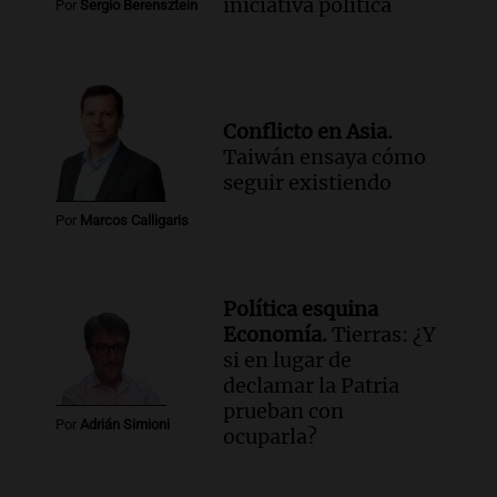
iniciativa política
Por
Sergio Berensztein
Conflicto en Asia.
Taiwán ensaya cómo
seguir existiendo
Por
Marcos Calligaris
Política esquina
Economía.
Tierras: ¿Y
si en lugar de
declamar la Patria
prueban con
Por
Adrián Simioni
ocuparla?