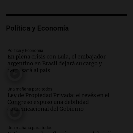
hacerle preguntas y nunca regresó"
Una mañana para todos
Episodios
Audio.
Voluntarios limpiaron 9.000
Política y Economía
metros del río Suquía y retiraron hasta
800 kilos de basura por jornada
Una mañana para todos
Episodios
Política y Economía
En plena crisis con Lula, el embajador
Audio.
La historia de la servilleta que
argentino en Brasil dejará su cargo y
firmó Jorge Messi para el primer
regresará al país
contrato de Leo con Barcelona
Una mañana para todos
Episodios
Una mañana para todos
Ley de Propiedad Privada: el revés en el
Audio.
Joan Gaspart: "Sin Jorge, no sé si
Congreso expuso una debilidad
Messi hubiera llegado adonde llegó"
comunicacional del Gobierno
Una mañana para todos
Episodios
Una mañana para todos
Audio.
El orgullo y el sueño argentino de