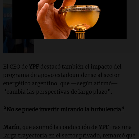
Edición 2025
Cadena 3, presente en el 61°
Coloquio IDEA en Mar del Plata
El CEO de
YPF
destacó también el impacto del
programa de apoyo estadounidense al sector
energético argentino, que —según afirmó—
“cambia las perspectivas de largo plazo”.
“No se puede invertir mirando la turbulencia”
Marín
, que asumió la conducción de
YPF
tras una
larga trayectoria en el sector privado, remarcó que