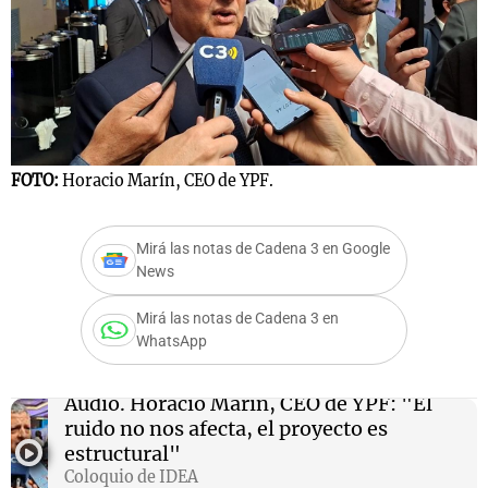
Notas
s
Notas
La Sole en
ial
Mundial 2026
Cadena 3
FOTO:
Horacio Marín, CEO de YPF.
Mirá las notas de Cadena 3 en Google
News
Mirá las notas de Cadena 3 en
WhatsApp
Audio.
Horacio Marín, CEO de YPF: "El
ruido no nos afecta, el proyecto es
estructural"
Coloquio de IDEA