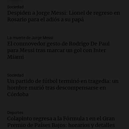
Episodios
Sociedad
Audio.
Messi llegará esta noche a
Despiden a Jorge Messi: Lionel de regreso en
Rosario para acompañar a su familia
Rosario para el adiós a su papá
tras la muerte de su papá
Una mañana para todos
La muerte de Jorge Messi
Episodios
El conmovedor gesto de Rodrigo De Paul
Audio.
Ley de Propiedad Privada: el revés
para Messi tras marcar un gol con Inter
en el Congreso expuso una debilidad
Miami
comunicacional del Gobierno
Una mañana para todos
Episodios
Sociedad
Un partido de fútbol terminó en tragedia: un
Audio.
Casabindo se prepara para una
hombre murió tras descompensarse en
celebración única: 30.000 turistas y el
Córdoba
tradicional Toreo de la Vincha
Una mañana para todos
Episodios
Deportes
Audio.
Borges, abogada de Pourrain:
Colapinto regresa a la Fórmula 1 en el Gran
"Tres hombres se lo llevaron para
Premio de Países Bajos: horarios y detalles