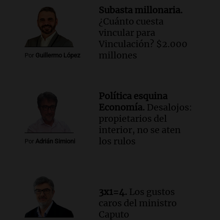
Audio.
Mateo, a los 25 años, lucha
Subasta millonaria.
contra el tiempo: necesita un trasplante
¿Cuánto cuesta
para poder seguir viviend
vincular para
Una mañana para todos
Vinculación? $2.000
Episodios
millones
Por
Guillermo López
Audio.
Estiman que la inflación nacional
de julio será menor al 2,9% registrado
en CABA
Política esquina
Una mañana para todos
Economía.
Desalojos:
Episodios
propietarios del
Audio.
Altas Cumbres: rescataron a una
interior, no se aten
cabra que llevaba ocho días atrapada en
los rulos
Por
Adrián Simioni
un precipicio
Una mañana para todos
Episodios
Audio.
Chile planteó mejorar la
3x1=4.
Los gustos
conectividad fronteriza, aérea y digital
caros del ministro
con Jujuy
Caputo
Panorama Federal