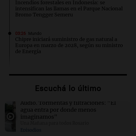
Incendios forestales en Indonesia: se
intensifican las llamas en el Parque Nacional
Bromo Tengger Semeru
03:26
Mundo
Chipre iniciará suministro de gas natural a
Europa en marzo de 2028, según su ministro
de Energía
02:13
Mundo
Más de 1.300 vuelos cancelados en Shanghái
ante la llegada del tifón Dolphin
Escuchá lo último
02:03
Tecnología
Audio.
Tormentas y filtraciones: "El
Airbnb acelera el lanzamiento de funciones
agua entra por donde menos
gracias a la inteligencia artificial en su
imaginamos"
búsqueda
Una Mañana para todos Rosario
Episodios