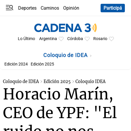
Deportes
Caminos
Opinión
Participá
Programas
Últimas coberturas
Últimas 24 h
En YouTube
Clima
Horóscopo
Lo Último
Argentina
Córdoba
Rosario
Coloquio de IDEA
Edición 2024
Edición 2025
Coloquio de IDEA
Edición 2025
Coloquio IDEA
Horacio Marín,
CEO de YPF: "El