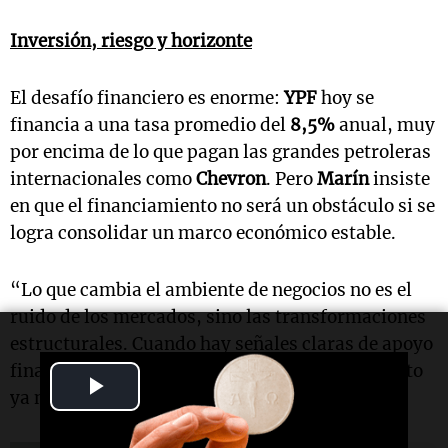
Inversión, riesgo y horizonte
El desafío financiero es enorme:
YPF
hoy se
financia a una tasa promedio del
8,5%
anual, muy
por encima de lo que pagan las grandes petroleras
internacionales como
Chevron
. Pero
Marín
insiste
en que el financiamiento no será un obstáculo si se
logra consolidar un marco económico estable.
“Lo que cambia el ambiente de negocios no es el
ruido de los mercados, sino las transformaciones
estructurales. Cuando hay señales claras de apoyo
financiero y político, los proyectos avanzan. Esto
Play
ya no es ruido: es estructural”, aseguró.
Video