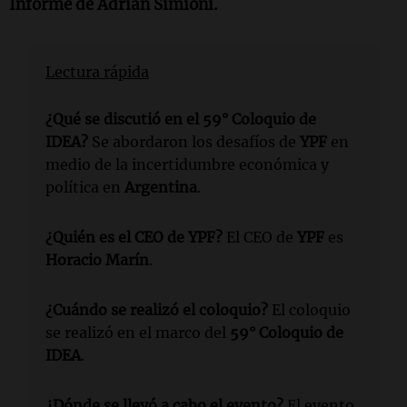
Informe de Adrián Simioni.
Lectura rápida
¿Qué se discutió en el 59° Coloquio de
IDEA?
Se abordaron los desafíos de
YPF
en
medio de la incertidumbre económica y
política en
Argentina
.
¿Quién es el CEO de YPF?
El CEO de
YPF
es
Horacio Marín
.
¿Cuándo se realizó el coloquio?
El coloquio
se realizó en el marco del
59° Coloquio de
IDEA
.
¿Dónde se llevó a cabo el evento?
El evento