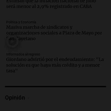
Estiman que la inflación nacional de julio
Jorge Messi en una entrevista con Rony
será menor al 2,9% registrado en CABA
Vargas en 2007
Una mañana para todos
Episodios
Política y Economía
Audio.
El abuelo de Agostina Vega, tras
Masiva marcha de sindicatos y
las nuevas detenciones: "En esa casa
organizaciones sociales a Plaza de Mayo por
todos tenían algo que ver"
San Cayetano
Una mañana para todos
Episodios
Informados al regreso
Audio.
Una nutricionista derribó el mito
Giordano advirtió por el endeudamiento: "La
del desayuno ideal: qué alimentos
solución es que haya más crédito y a menor
conviene priorizar
tasa"
Una mañana para todos
Episodios
Audio.
Murió Jorge Messi
Opinión
Una mañana para todos
Episodios