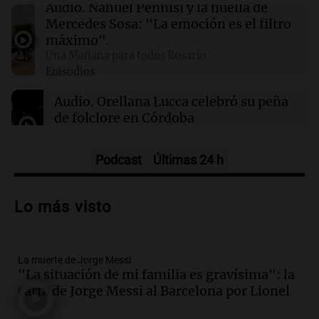
01:49
Mundo
Audio.
Nahuel Pennisi y la huella de
El Pentágono solicita a la industria de defensa
Mercedes Sosa: "La emoción es el filtro
un aumento en la producción de armas
máximo".
Una Mañana para todos Rosario
Episodios
01:31
Ciencia
Reducir alimentos dulces no disminuye
Audio.
Orellana Lucca celebró su peña
antojos ni mejora la salud, según estudio
de folclore en Córdoba
Tarde y Media
Episodios
Podcast
Últimas 24 h
Audio.
Trágico accidente en Mendoza:
un muerto y varios heridos tras caída de
Lo más visto
vehículos desde un puente
Panorama Federal
Episodios
La muerte de Jorge Messi
Audio.
Tragedia en Mendoza: un muerto
"La situación de mi familia es gravísima": la
y cinco heridos tras caer dos autos desde
carta de Jorge Messi al Barcelona por Lionel
un puente
Una mañana para todos