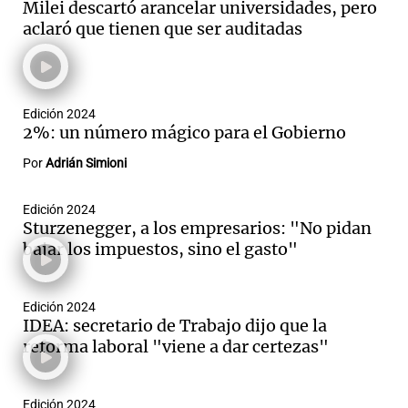
Milei descartó arancelar universidades, pero
aclaró que tienen que ser auditadas
Notas
s
Notas
Edición 2024
La Sole en
2%: un número mágico para el Gobierno
ial
Mundial 2026
Cadena 3
Por
Adrián Simioni
Edición 2024
Sturzenegger, a los empresarios: "No pidan
bajar los impuestos, sino el gasto"
Edición 2024
IDEA: secretario de Trabajo dijo que la
reforma laboral "viene a dar certezas"
Edición 2024