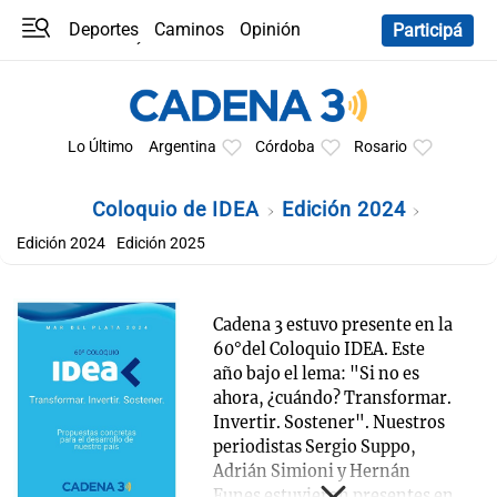
Deportes
Caminos
Opinión
Participá
Programas
Últimas coberturas
Últimas 24 h
En YouTube
Clima
Horóscopo
Lo Último
Argentina
Córdoba
Rosario
Coloquio de IDEA
Edición 2024
Edición 2024
Edición 2025
Cadena 3 estuvo presente en la
60°del Coloquio IDEA. Este
año bajo el lema: "Si no es
ahora, ¿cuándo? Transformar.
Invertir. Sostener". Nuestros
periodistas Sergio Suppo,
Adrián Simioni y Hernán
Funes estuvieron presentes en