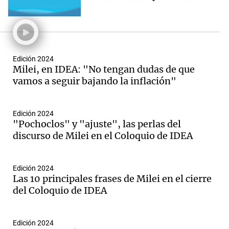
el lugar con programas en
vivo y notas a los principales
referentes de la industria.
Además, Agustina Vivanco
tuvo una participación
Edición 2024
especial como conductora del
Milei, en IDEA: "No tengan dudas de que
evento.
vamos a seguir bajando la inflación"
Edición 2024
"Pochoclos" y "ajuste", las perlas del
discurso de Milei en el Coloquio de IDEA
Edición 2024
Las 10 principales frases de Milei en el cierre
del Coloquio de IDEA
Edición 2024