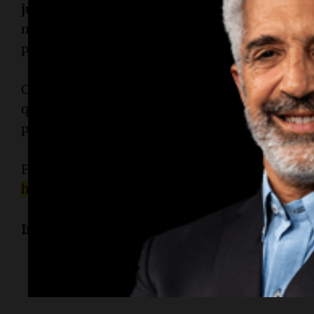
juega a favor
, no en contra, porque más pasa el
mala política monetaria del gobierno anterior y
política monetaria actual”.
Continuando en esa línea, expresó: “Estamos m
que confirma que el paso del tiempo juega a favo
programa”.
Finalmente, pidió: “No miremos la rama, sino 
histórico, un cambio de ciclo
”.
Informes de Sergio Suppo y Adrián Simioni.
Temas