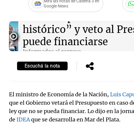
Mirá las notas de Cadena 3 en
Google News
Audio.
Caputo habló de
histórico” y veto al Pr
puede financiarse
Informados al regreso
Episodios
Escuchá la nota
El ministro de Economía de la Nación,
Luis Cap
que el Gobierno vetará el Presupuesto en caso 
ley que no se pueda financiar. Lo dijo en la jor
de
IDEA
que se desarrolla en Mar del Plata.