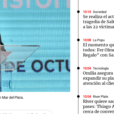
10:13
Sociedad
Se realiza el ac
tragedia de Sal
a las 22 víctim
Notas
Notas
No
10:08
La Popu
El momento qu
e en Cadena 3
El huracán de Arequito
Cadena 3 en
todos: Fer Olm
Regalo" con Sa
10:04
Tecnología
Omilia asegura
expandir su pl
atención al cli
10:04
River Plate
n Mar del Plata.
River quiere sa
pases: Thiago 
Audio.
cerca de conver