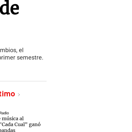
ede
ambios, el
l primer semestre.
ltimo
Radio
e música al
"Cada Cual" ganó
 bandas