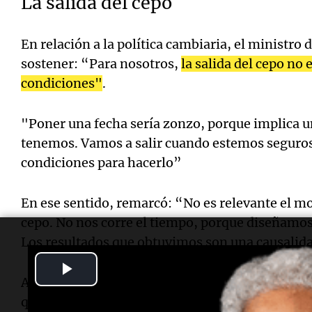
La salida del cepo
En relación a la política cambiaria, el ministro d
sostener: “Para nosotros,
la salida del cepo no 
condiciones"
.
"Poner una fecha sería zonzo, porque implica u
tenemos. Vamos a salir cuando estemos seguros
condiciones para hacerlo”
En ese sentido, remarcó: “No es relevante el m
cepo. No nos corre el tiempo, porque diseñamo
Los resultados que obtuvimos son una causalida
Play
Asimismo, Caputo desestimó los cuestionamient
Video
que traería aparejada la demora de liberar el ce