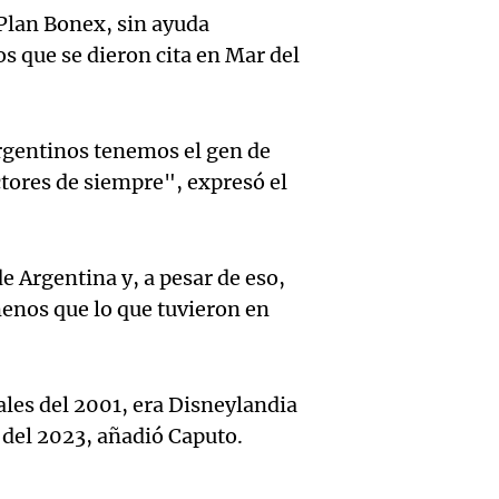
Asamb
Unidad
médico
 Plan Bonex, sin ayuda
s que se dieron cita en Mar del
abiert
Cuent
Panorama F
Audio.
Episodios
Rafael
Munici
a bala
proyec
afront
rgentinos tenemos el gen de
Rafael
ctores de siempre", expresó el
inviol
Panorama F
Audio.
dispar
Episodios
de la 
Antici
contra
 Argentina y, a pesar de eso,
privad
torme
vivien
enos que lo que tuvieron en
Panorama F
fuerte
vehícu
Episodios
Audio.
descen
los ba
nales del 2001, era Disneylandia
gratui
es del 2023, añadió Caputo.
tempe
Nogal
preven
en Raf
Panorama F