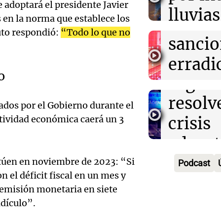
imple
juicio por la d
e adoptará el presidente Javier
lluvias
Panorama F
Danilo Peña
Audio.
 en la norma que establece los
estrict
Episodios
ráfaga
uto respondió:
“Todo lo que no
Bonda
sancio
viento
destac
erradi
Panorama F
o
urgenc
escape
Episodios
Audio.
resolve
y mejo
zados por el Gobierno durante el
de Bar
crisis
ctividad económica caerá un 3
seguri
conde
educat
Panorama F
Audio.
seis m
Episodios
Tierra
sitúen en noviembre de 2023: “Si
Podcast
propo
prisió
n el déficit fiscal en un mes y
Fuego
aumen
presen
 emisión monetaria en siete
Panorama F
idículo”.
Audio.
40% en
certif
Episodios