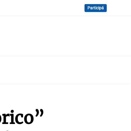
Participá
órico”