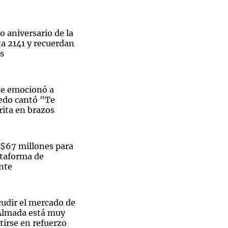
to aniversario de la
ta 2141 y recuerdan
as
Notas
tas
Notas
Venezuela de
e emocionó a
 Groenlandia
Comprometidos
Madur
edo cantó "Te
rita en brazos
 $67 millones para
ataforma de
ente
cudir el mercado de
Almada está muy
tirse en refuerzo