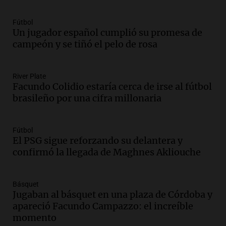
Audio.
Meteorólogo alertó que El Niño
traerá más lluvias y eventos extremos
Fútbol
durante la primavera
Un jugador español cumplió su promesa de
Informados al regreso
campeón y se tiñó el pelo de rosa
Episodios
Audio.
Córdoba sigue trabajando para
River Plate
restablecer el servicio de electricidad
Facundo Colidio estaría cerca de irse al fútbol
tras fuertes vientos
brasileño por una cifra millonaria
Panorama Federal
Episodios
Audio.
Según una encuesta, el 80% de
Fútbol
El PSG sigue reforzando su delantera y
los empresarios del país cree que la
confirmó la llegada de Maghnes Akliouche
economía mejorará el próximo año
Amamos Argentina
Episodios
Básquet
Audio.
Carolina Losada: "Faltó que el
Jugaban al básquet en una plaza de Córdoba y
oficialismo la explique mejor" sobre la
apareció Facundo Campazzo: el increíble
ley de propiedad privada
momento
Informados al regreso