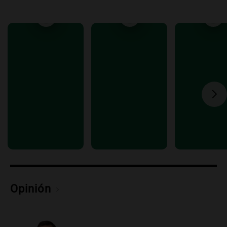
Episodios
Audio.
Debate en el Senado y protesta
en Rosario contra la ley de Propiedad
Privada.
Viva la Radio Rosario
Episodios
Audio.
Manifestación en Rosario contra
la ley de Propiedad Privada debatida en
el Senado.
Viva la Radio Rosario
Episodios
Audio.
Luis Juez cuestionó la polémica
por la Ley de Tierras: "Construyeron un
relato mentiroso"
Informados al regreso
Opinión
Episodios