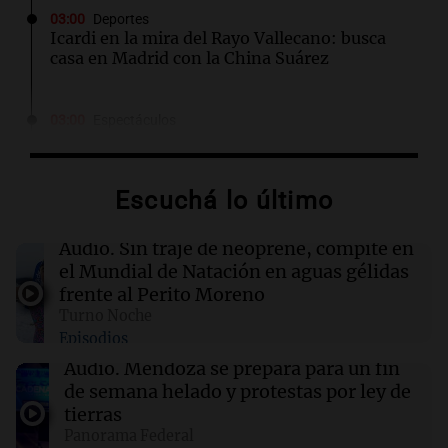
03:00
Deportes
Icardi en la mira del Rayo Vallecano: busca
casa en Madrid con la China Suárez
03:00
Espectáculos
El Rayo Vallecano busca fichar a Icardi y la
China Suárez se muda a Madrid
Escuchá lo último
02:04
Tecnología
Descuentos de hasta $400 en entradas para
Audio.
Sin traje de neoprene, compite en
TechCrunch Disrupt 2026 hasta mañana
el Mundial de Natación en aguas gélidas
frente al Perito Moreno
Turno Noche
02:03
Tecnología
Episodios
Vogue World se trasladará a San Francisco: un
guiño a la fusión entre tecnología y moda
Audio.
Mendoza se prepara para un fin
de semana helado y protestas por ley de
tierras
01:59
Mundo
Panorama Federal
Laura Galván brilla en los Centroamericanos y