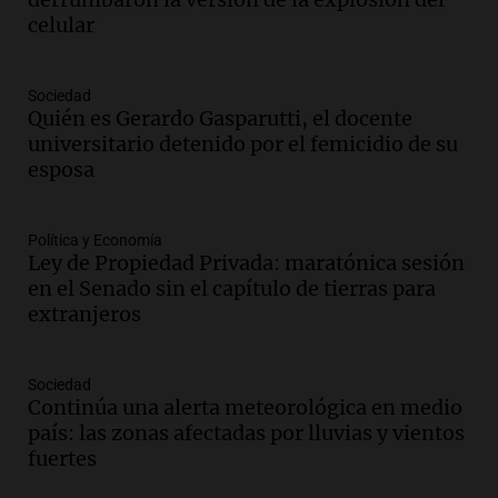
Viva la Radio Rosario
celular
Episodios
Audio.
Condenan a tres años de prisión
Sociedad
en suspenso a hombre por simular robo
Quién es Gerardo Gasparutti, el docente
de recaudación en San Luis
universitario detenido por el femicidio de su
Panorama Federal
esposa
Episodios
Audio.
Medicina reproductiva, entre la
ayuda por problemas de fertilidad y la
Política y Economía
Ley de Propiedad Privada: maratónica sesión
ostentación de millonarios
en el Senado sin el capítulo de tierras para
Amamos Argentina
extranjeros
Episodios
Audio.
El juicio contra Oscar González
avanza con testimonios clave sobre el
Sociedad
accidente en Villa Dolores
Continúa una alerta meteorológica en medio
Panorama Federal
país: las zonas afectadas por lluvias y vientos
Episodios
fuertes
Audio.
El teatro Real da la bienvenida a