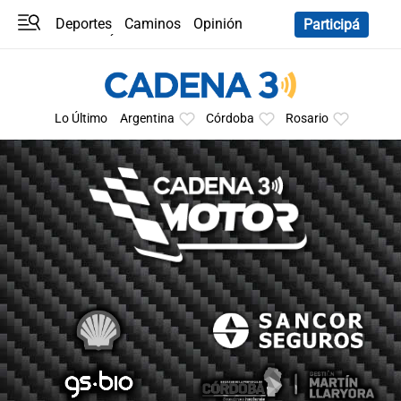
Deportes
Caminos
Opinión
Participá
Programas
Últimas coberturas
Últimas 24 h
En YouTube
Clima
Horóscopo
Lo Último
Argentina
Córdoba
Rosario