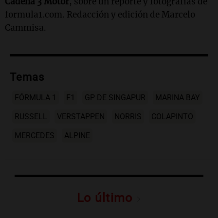
Cadena 3 Motor
, sobre un reporte y fotografías de
formula1.com. Redacción y edición de Marcelo
Cammisa.
Temas
FÓRMULA 1
F1
GP DE SINGAPUR
MARINA BAY
RUSSELL
VERSTAPPEN
NORRIS
COLAPINTO
MERCEDES
ALPINE
Lo último