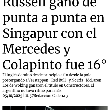
Russell ganó de
punta a punta en
Notas
s
Notas
Singapur con el
La Sole en
ial
Mundial 2026
Cadena 3
Mercedes y
Colapinto fue 16°
El inglés dominó desde principio a fin desde la pole,
postergando a Verstappen -Red Bull- y Norris -McLaren-.
Los de Woking ganaron el título en Constructores. El
argentino no tuvo ritmo para más.
05/10/2025 | 11:57
Redacción Cadena 3