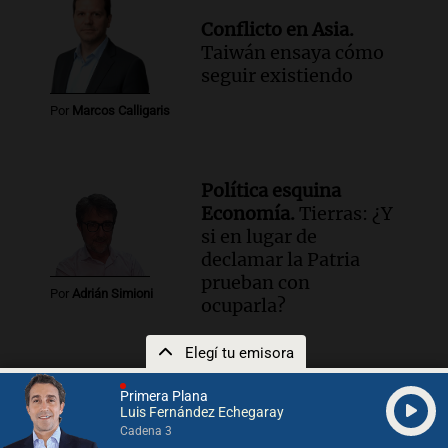
Conflicto en Asia.
Taiwán ensaya cómo
seguir existiendo
Por
Marcos Calligaris
Política esquina
Economía.
Tierras: ¿Y
si en lugar de
declamar la Patria
prueban con
Por
Adrián Simioni
ocuparla?
Elegí tu emisora
Primera Plana
Luis Fernández Echegaray
3x1=4.
Gobernar
Cadena 3
también es explicar