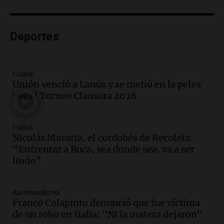
la temporada Rock Real con bandas
tributo todos los jueves
Panorama Federal
Deportes
Episodios
Audio.
Nicolás Marotta, el cordobés de
Recoleta: “Enfrentar a Boca, sea donde
sea, va a ser lindo”
Fútbol
Unión venció a Lanús y se metió en la pelea
La Cadena del Gol
por el Torneo Clausura 2026
Episodios
Audio.
Débora Blanca, psicóloga experta
en ludopatía: “Tener el casino en la
Fútbol
mano es muy peligroso”
Nicolás Marotta, el cordobés de Recoleta:
La Argentina, hoy
“Enfrentar a Boca, sea donde sea, va a ser
Episodios
lindo”
Audio.
Docentes italianos visitaron la
ciudad de Córdoba para interiorizarse
Automovilismo
sobre los parques educativos
Franco Colapinto denunció que fue víctima
Amamos Argentina
de un robo en Italia: "Ni la matera dejaron"
Episodios