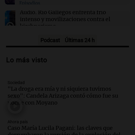
Episodios
México establece nuevo récord de oros
Audio.
Río Gallegos enfrenta frío
intenso y movilizaciones contra el
kirchnerismo
Panorama Federal
Episodios
Podcast
Últimas 24 h
Audio.
Debate en el Senado sobre
propiedad privada y cuestionamientos a
Lo más visto
la soberanía digital en Argentina
Panorama Federal
Episodios
Sociedad
Audio.
Mendoza se prepara para un fin
"La droga era mía y ni siquiera tuvimos
de semana helado y ciudadanos
sexo": Candela Arizaga contó cómo fue su
marchan contra reforma de tierras
noche con Moyano
Panorama Federal
Episodios
Ahora país
Audio.
El "Mono" de Kapanga
Caso María Lucila Pagani: las claves que
adelantó su show en Rosario.
derrumbaron la versión de la explosión del