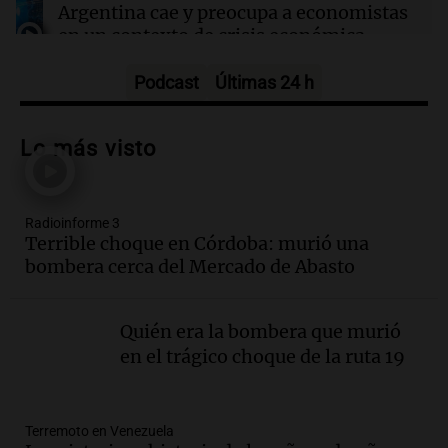
Argentina cae y preocupa a economistas
en un contexto de crisis económica
Panorama Federal
Episodios
Podcast
Últimas 24 h
Audio.
Audiencia por tragedia vial en
Altas Cumbres: peritos analizan
Lo más visto
teléfono de Óscar González
Panorama Federal
Episodios
Radioinforme 3
Audio.
Solicitan quiebra de Lebron
Terrible choque en Córdoba: murió una
Group en medio de una investigación
bombera cerca del Mercado de Abasto
por estafa piramidal millonaria
Panorama Federal
Episodios
Quién era la bombera que murió
Audio.
Detienen a pareja en Alderete por
en el trágico choque de la ruta 19
venta de medicamentos controlados
mediante delivery
Panorama Federal
Terremoto en Venezuela
Episodios