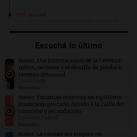
15:57
Sociedad
Una planta exótica avanza en las sierras de
Córdoba y trabajan para frenar su expansión
Escuchá lo último
15:54
Mundo
ONU solicita a Guatemala frenar construcción
en base militar por posible hallazgo de
Audio.
Día Internacional de la Cerveza:
desaparecidos
mitos, secretos y el desafío de producir
cerveza artesanal
Viva la Radio
15:52
Consejos
Episodios
Consejos para un césped saludable: cómo
deshacerse de la paja en tu jardín
Audio.
Tucumán enfrenta un equilibrio
financiero precario debido a la caída del
consumo y recaudación
15:43
Femicidio de Agostina
Panorama Federal
Quiénes son los dos nuevos detenidos por el
Episodios
femicidio de Agostina y qué se investiga sobre
ellos
Audio.
La calidad del empleo en