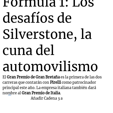
Fórmula 1: Los
desafíos de
Notas
s
Notas
Silverstone, la
La Sole en
ial
Mundial 2026
Cadena 3
cuna del
automovilismo
El
Gran Premio de Gran Bretaña
es la primera de las dos
carreras que contarán con
Pirelli
como patrocinador
principal este año. La empresa italiana también dará
nombre al
Gran Premio de Italia
.
Añadir Cadena 3 a