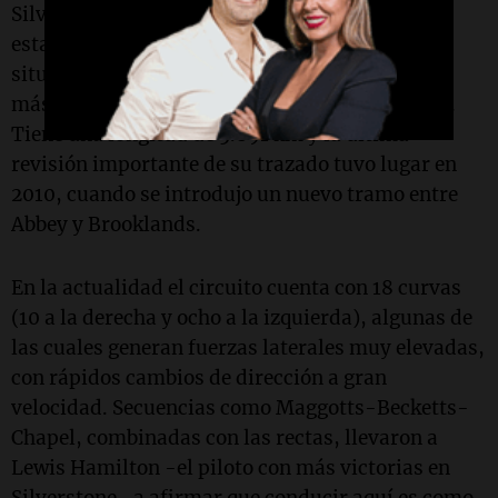
Silverstone y la 518ª carrera en la que Pirelli ha
estado presente en el campeonato. El circuito,
situado al norte de Northampton, es uno de los
más utilizados en el mundo del automovilismo.
Tiene una longitud de 5.891 km y la última
revisión importante de su trazado tuvo lugar en
2010, cuando se introdujo un nuevo tramo entre
Abbey y Brooklands.
En la actualidad el circuito cuenta con 18 curvas
(10 a la derecha y ocho a la izquierda), algunas de
las cuales generan fuerzas laterales muy elevadas,
con rápidos cambios de dirección a gran
velocidad. Secuencias como Maggotts-Becketts-
Chapel, combinadas con las rectas, llevaron a
Lewis Hamilton -el piloto con más victorias en