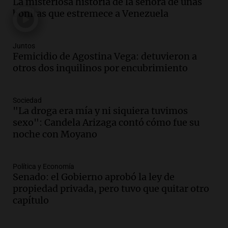
La misteriosa historia de la señora de uñas
Audio.
El alzobispo García Cueva llama a
bonitas que estremece a Venezuela
la clase dirigente a abordar problemas
económicos y sociales
Panorama Federal
Juntos
Femicidio de Agostina Vega: detuvieron a
Episodios
otros dos inquilinos por encubrimiento
Audio.
La inflación en Buenos Aires
alcanza el 2,9% en julio, generando
incertidumbre sobre el IPC nacional
Sociedad
Panorama Federal
"La droga era mía y ni siquiera tuvimos
Episodios
sexo": Candela Arizaga contó cómo fue su
Audio.
Descuentos de hasta 700.000
noche con Moyano
pesos en salarios docentes en Jujuy
generan fuertes críticas
Política y Economía
Panorama Federal
Senado: el Gobierno aprobó la ley de
Episodios
propiedad privada, pero tuvo que quitar otro
Audio.
Docentes de Jujuy denuncian
capítulo
descuentos de hasta 700.000 pesos en
sus salarios y genera alarma