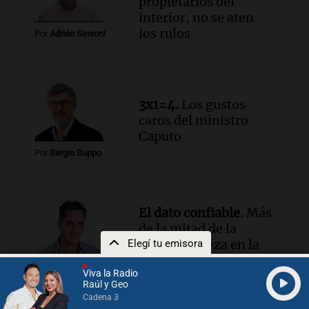
propietarios del
interior, no se aten
los rulos
Por
Adrián Simioni
3x1=4.
Los gustos
caros del ministro
Caputo
Por
Sergio Suppo
El dato confiable.
Más
de la mitad de la
población reza en la
Elegí tu emisora
intimidad, según un
Por
Viva la Radio
informe de la UBA
Federico Albarenque
Raúl y Geo
Cadena 3