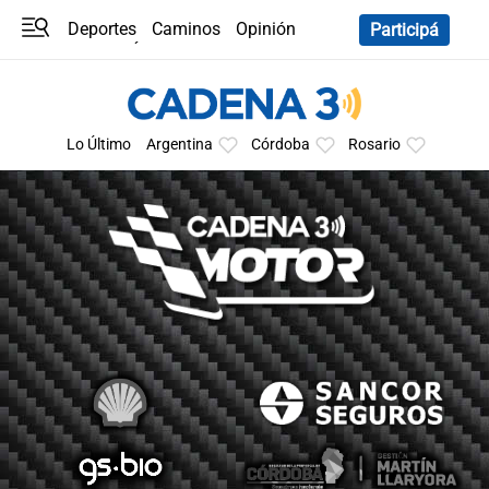
Deportes
Caminos
Opinión
Participá
Programas
Últimas coberturas
Últimas 24 h
En YouTube
Clima
Horóscopo
Lo Último
Argentina
Córdoba
Rosario