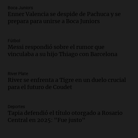
circunvalación Oeste
Boca Juniors
Panorama Federal
Enner Valencia se despide de Pachuca y se
Episodios
prepara para unirse a Boca Juniors
Audio.
La justicia reconoce el COVID
como enfermedad laboral tras el
fallecimiento de un docente
Fútbol
Messi respondió sobre el rumor que
Panorama Federal
vinculaba a su hijo Thiago con Barcelona
Episodios
Audio.
Encuentran cuerpo en el Riacho
Santa Fe: se trataría de un hombre
desaparecido mientras practicaba
River Plate
River se enfrenta a Tigre en un duelo crucial
kitesurf
para el futuro de Coudet
Panorama Federal
Episodios
Audio.
Solans Hoteles es patrocinante
porque el concurso “abre un espacio a la
Deportes
Tapia defendió el título otorgado a Rosario
creatividad”
Central en 2025: "Fue justo"
Edición 2026
Episodios