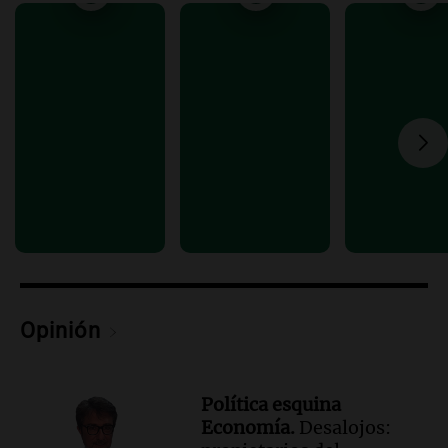
Audio.
Femicidio por fuego en el auto:
qué dijo la defensa del esposo acusado
Radioinforme 3
Episodios
Audio.
Exconvicto con doble empleo
estatal: la SENAF asegura que se enteró
por los medios
Radioinforme 3
Episodios
Audio.
Los gustos caros del ministro
Caputo | Por Sergio Suppo
3x1:4
Episodios
Opinión
Política esquina
Economía.
Desalojos: