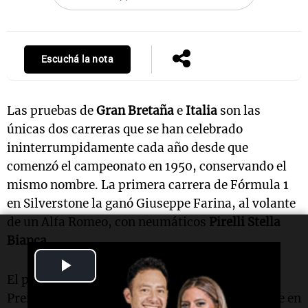
Escuchá la nota
Las pruebas de
Gran Bretaña
e
Italia
son las
únicas dos carreras que se han celebrado
ininterrumpidamente cada año desde que
comenzó el campeonato en 1950, conservando el
mismo nombre. La primera carrera de Fórmula 1
en Silverstone la ganó Giuseppe Farina, al volante
de un Alfa Romeo, con neumáticos
Pirelli Stella
Bianca
.
Play
El próximo evento será la 77ª edición del Gran
Video
Premio de Gran Bretaña, la 60ª con este nombre en