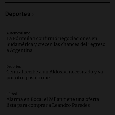
Panorama Federal
Episodios
Audio.
Siniestro vial en Salta: una mujer
Deportes
fallece tras perder el control de su
vehículo
Panorama Federal
Automovilismo
Episodios
La Fórmula 1 confirmó negociaciones en
Audio.
Docentes de Jujuy enfrentan
Sudamérica y crecen las chances del regreso
descuentos de hasta 700.000 pesos en
a Argentina
sus salarios, denuncian desde el
sindicato
Panorama Federal
Deportes
Episodios
Central recibe a un Aldosivi necesitado y va
Audio.
La justicia reconoce el COVID
por otro paso firme
como enfermedad laboral tras caso de
docente fallecido en 2021
Panorama Federal
Fútbol
Episodios
Alarma en Boca: el Milan tiene una oferta
lista para comprar a Leandro Paredes
Audio.
Trágico siniestro vial en Salta:
mujer pierde la vida en accidente en