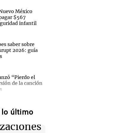
 Nuevo México
pagar $567
guridad infantil
bes saber sobre
rupt 2026: guía
s
anzó “Pierdo el
rsión de la canción
La
s
a de
IV se reunirá con
lo último
s y
sos del clero en su
San
zaciones
no y