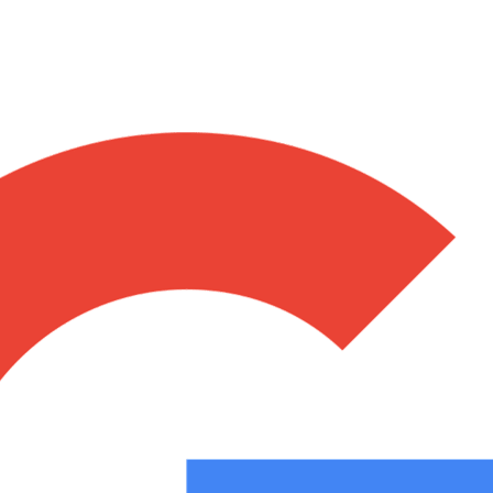
Notas
Notas
No
e en Cadena 3
El huracán de Arequito
Cadena 3 en