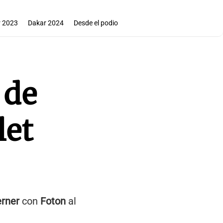
 2023
Dakar 2024
Desde el podio
 de
let
rner
con
Foton
al