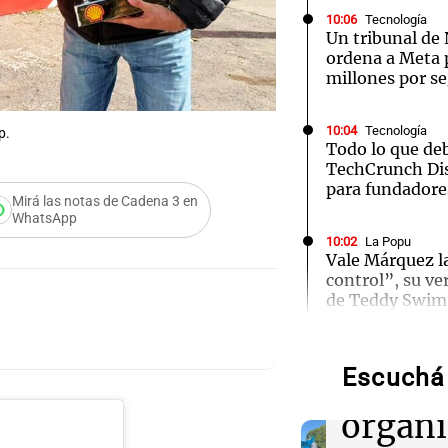
10:06
Tecnología
Un tribunal de
ordena a Meta 
millones por se
10:04
Tecnología
p.
Todo lo que de
TechCrunch Dis
para fundadore
Mirá las notas de Cadena 3 en
WhatsApp
10:02
La Popu
Vale Márquez l
control”, su ve
Audio.
de Teddy Swim
march
09:57
Mundo
El Papa León X
Escuchá 
gremio
víctimas de abu
Audio.
viaje a Francia
organi
Cayeta