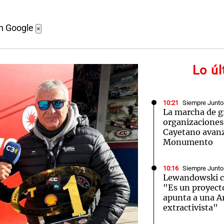
en Google
×
Lo ú
10:21
Siempre Junto
La marcha de g
organizaciones 
Cayetano avanz
Monumento
10:16
Siempre Junto
Lewandowski co
"Es un proyect
apunta a una A
extractivista"