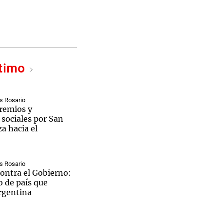
ltimo
s Rosario
remios y
sociales por San
a hacia el
s Rosario
ntra el Gobierno:
o de país que
rgentina