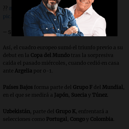
??
#DisneyPlus
Plan Premium
pic.twitter.com/lVJcfiOaqV
— SportsCenter (@SC_ESPN)
June 8, 2026
Así, el cuadro europeo sumó el triunfo previo a su
debut en la
Copa del Mundo
tras la sorpresiva
caída el pasado miércoles, cuando cedió en casa
ante
Argelia
por 0-1.
Países Bajos
forma parte del
Grupo F
del
Mundial
,
en el que se medirá a
Japón
,
Suecia
y
Túnez
.
Uzbekistán
, parte del
Grupo K
, enfrentará a
selecciones como
Portugal
,
Congo
y
Colombia
.