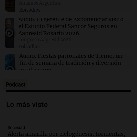
Amamos Argentina
temperaturas cercanas a 0°C desde el viernes
Episodios
Audio.
El gerente de Exponenciar visitó
21:54
Mundo
el Estudio Federal Sancor Seguros en
Líderes indígenas guatemaltecos liberados
Aapresid Rosario 2026.
tras 15 meses de prisión sin juicio
Congreso Aapresid 2026
Episodios
Audio.
Fiestas patronales de Ticino: un
fin de semana de tradición y diversión
en el campo
Panorama Federal
Episodios
Podcast
Audio.
Preparativos para la feria en La
Bulalle, Córdoba: actividades y horarios
Lo más visto
de apertura
Panorama Federal
Episodios
Sociedad
Audio.
Río Gallegos enfrenta secuelas de
Alerta amarilla por ciclogénesis: tormentas,
lluvias, senadores manifiestan