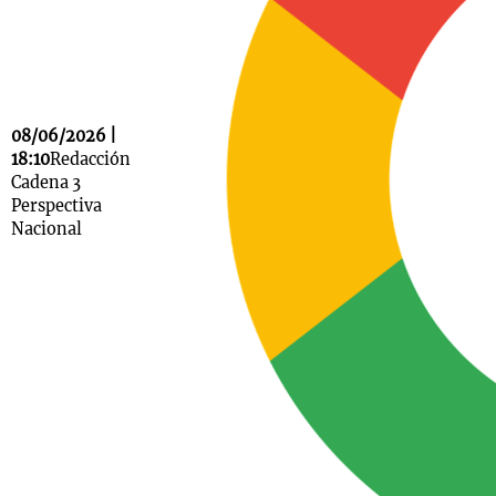
Notas
s
Notas
08/06/2026 |
La Sole en
18:10
Redacción
ial
Mundial 2026
Cadena 3
Cadena 3
Perspectiva
Nacional