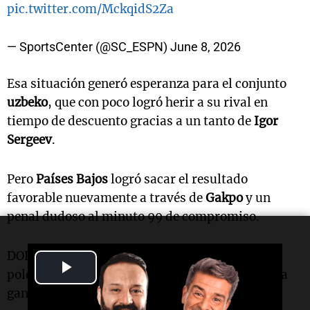
pic.twitter.com/MckqidS2Za
— SportsCenter (@SC_ESPN)
June 8, 2026
Esa situación generó esperanza para el conjunto
uzbeko
, que con poco logró herir a su rival en
tiempo de descuento gracias a un tanto de
Igor
Sergeev
.
Pero
Países Bajos
logró sacar el resultado
favorable nuevamente a través de
Gakpo
y un
penal dudoso al minuto 99 de compromiso.
DOBLETE DE GAKPO: con un penal que generó
Play
polémica en Uzbekistán, Países Bajos lo termina
ganando 2-1.
Video