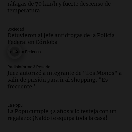
ráfagas de 70 km/h y fuerte descenso de
oposición a ley de tierras
temperatura
Panorama Federal
Episodios
Audio.
Mendoza celebra la apertura del
Sociedad
centro de esquí Penitentes Park tras
Detuvieron al jefe antidrogas de la Policía
siete años de cierre por falta de nieve
Federal en Córdoba
Panorama Federal
Por
Juan Federico
Episodios
Audio.
Madres en Rosario piden por la
Radioinforme 3 Rosario
Juez autorizó a integrante de "Los Monos" a
ley Joaquín.
salir de prisión para ir al shopping: "Es
Viva la Radio Rosario
frecuente"
Episodios
Audio.
Juan Pedro Colombo, rematador
de hacienda: “Las tecnologías no
La Popu
La Popu cumple 32 años y lo festeja con un
reemplazan el contacto con la gente”
regalazo: ¡Naldo te equipa toda la casa!
La Argentina, hoy
Episodios