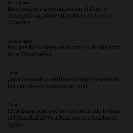
Episodios
Boca Juniors
Boca venció a Estudiantes en el Ducó y
Audio.
Historiador de la UBA celebró la
consiguió su primer triunfo en el Torneo
marcha atrás en la Ley de Tierras:
Clausura
“Frenamos un saqueo de recursos”
Amamos Argentina
Episodios
Boca Juniors
Audio.
Ahyre estuvo en el Estudio
Por qué Boca juega en la cancha de Huracán
Federal Sancor Seguros y adelantó su
ante Estudiantes
nuevo tema a Cadena 3 Rosario.
Viva la Radio Rosario
Fútbol
Episodios
Copa Argentina confirmó horario y sede de
Audio.
Cierre del Paso Internacional
los partidos de octavos de final
Cristo Redentor por acumulación de
nieve se extiende a 22 días
Panorama Federal
Fútbol
Episodios
FIFA desmintió que se haya ofrecido la final
del Mundial 2030 a Marruecos a cambio de
Audio.
Estudiantes de Italia realizan
apoyo
prácticas docentes en Córdoba para
enriquecer su formación educativa