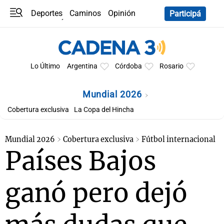
Deportes
Caminos
Opinión
Participá
Programas
Últimas coberturas
Últimas 24 h
En YouTube
Clima
Horóscopo
Lo Último
Argentina
Córdoba
Rosario
Mundial 2026
Cobertura exclusiva
La Copa del Hincha
Mundial 2026
Cobertura exclusiva
Fútbol internacional
Países Bajos
ganó pero dejó