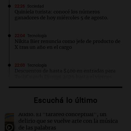
22:26
Sociedad
Quiniela turista: conocé los números
ganadores de hoy miércoles 5 de agosto.
22:04
Tecnología
Nikita Bier renuncia como jefe de producto de
X tras un año en el cargo
22:03
Tecnología
Descuentos de hasta $400 en entradas para
TechCrunch Disrupt 2026 hasta el viernes
22:00
Viva la Radio Rosario
Escuchá lo último
Madres pidieron por la Ley Joaquín en
Rosario: "Nos arrancaron lo más sagrado"
Audio.
El "tarareo conceptual", un
delirio que se vuelve arte con la música
22:00
Sociedad
de las palabras
Buenos Aires se prepara para un frío extremo: