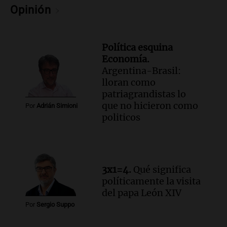
Fe relativiza el impacto del fallo sobre
Opinión
jubilaciones en la provincia
Panorama Federal
Episodios
Política esquina
Economía.
Argentina-Brasil:
lloran como
patriagrandistas lo
que no hicieron como
Por
Adrián Simioni
politicos
3x1=4.
Qué significa
políticamente la visita
del papa León XIV
Por
Sergio Suppo