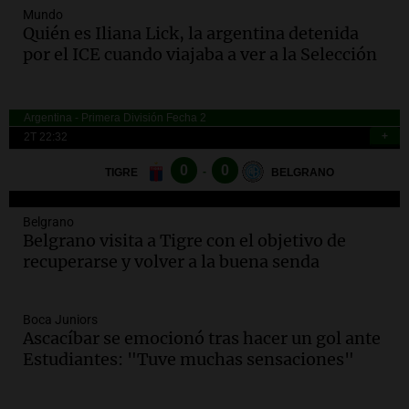
Audio.
Un trabajador herido tras caer a
Mundo
Quién es Iliana Lick, la argentina detenida
un pozo de 17 metros en Nueva Córdoba
por el ICE cuando viajaba a ver a la Selección
Panorama Federal
Episodios
Audio.
Lanzamiento del Tigo 7 CSH: el
nuevo híbrido enchufable de Chery llega
Deportes
al mercado argentino
Panorama Federal
Episodios
Belgrano
Audio.
Perito Moreno recibe la Copa
Belgrano visita a Tigre con el objetivo de
Mundial de Natación de Invierno con
recuperarse y volver a la buena senda
récords y atletas de 20 países
Amamos Argentina
Episodios
Boca Juniors
Audio.
Conductor imputado por
Ascacíbar se emocionó tras hacer un gol ante
accidente fatal en San Luis dejó tres
Estudiantes: "Tuve muchas sensaciones"
jóvenes muertos y un herido grave
Panorama Federal