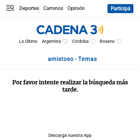
Deportes
Caminos
Opinión
Participá
Programas
Últimas coberturas
Últimas 24 h
En YouTube
Clima
Horóscopo
Lo Último
Argentina
Córdoba
Rosario
amistoso - Temas
Por favor intente realizar la búsqueda más
tarde.
Descargá nuestra App