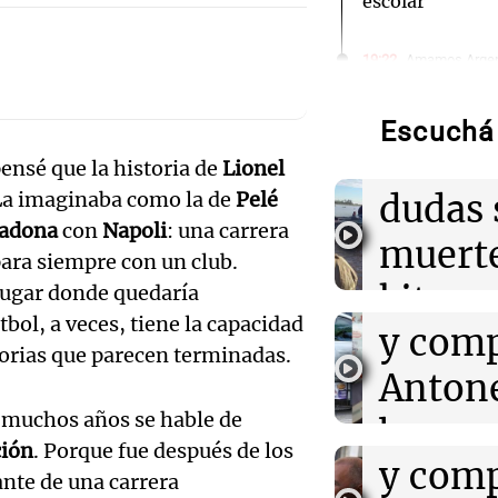
escolar
Audio.
19:22
Amamos Argen
Luciano Cáceres
presentar “Par
pasó a
que cuestiona 
Escuchá 
masculinas
aterri
nsé que la historia de
Lionel
Audio.
dudas 
 La imaginaba como la de
Pelé
19:21
Ahora país
"Consigue prec
adona
con
Napoli
: una carrera
Roccu
muerte
bromeó sobre c
para siempre con un club.
compras de An
cortes
kitesu
 lugar donde quedaría
tbol, a veces, tiene la capacidad
Audio.
y comp
19:09
Deportes Rosa
Santa 
Invencible Are
torias que parecen terminadas.
estadio que tra
Roccu
Antone
Noticias Ro
Juegos Surame
Episodios
Audio.
 muchos años se hable de
cortes
broma
ción
. Porque fue después de los
19:05
Sociedad
Cácere
y comp
Rosari
El juicio contr
ante de una carrera
comenzará el l