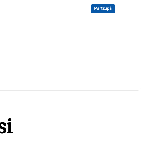
Participá
si