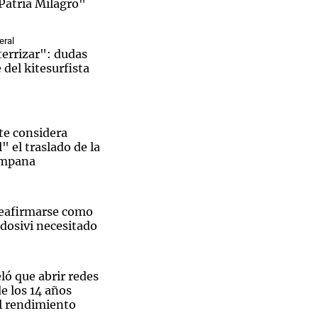
Patria Milagro"
eral
terrizar": dudas
 del kitesurfista
te considera
l" el traslado de la
ampana
reafirmarse como
ldosivi necesitado
ló que abrir redes
de los 14 años
el rendimiento