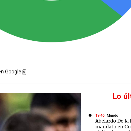
en Google
×
Lo ú
19:46
Mundo
Abelardo De la E
mandato en Co