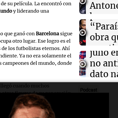
Córdob
Antone
 de su película. La encontró con
Ahora país
tras rechazar 
Episodios
Mundo
y liderando una
presen
broma
Audio.
“Paraí
Rosari
Inflac
 lo que ganó con
Barcelona
sigue
obra q
Viva la Radi
qué el
upa otro lugar. Ese logro es el
Episodios
cuesti
de los futbolistas eternos. Ahí
julio 
Audio.
diente. Ya no era solamente el
certez
no ant
 los campeones del mundo, donde
advirti
mascu
dato n
endeu
Amamos Arg
Audio.
según
Episodios
llegó cuando muchos
"La so
Podcast
sanción
 otras figuras de su generación
econo
que h
 a un
Mundial
en plenitud,
de
Informados 
cción
. No juega contra el
crédito
Episodios
inviol