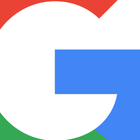
Notas
Notas
No
e en Cadena 3
El huracán de Arequito
Cadena 3 en