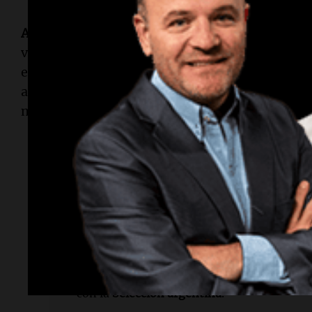
Argentina
ya está en los cuartos de final y
Messi
vez dentro de algunos años los goles, las asiste
en la memoria. Lo que no se va a borrar es el or
aparecerá el capitán de la
Selección
, el campeón
más gloriosa del fútbol
argentino
. Después ven
Lectura rápida
¿De quién se habla en el artículo?
Se habla
trayectoria en el fútbol.
¿Qué logro importante alcanzó Messi?
Lev
con la
Selección argentina
.