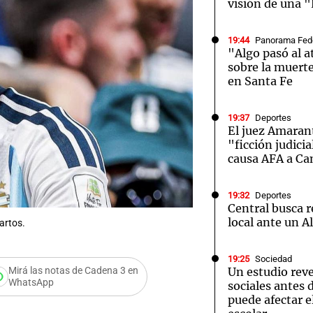
visión de una "
19:44
Panorama Fed
"Algo pasó al a
sobre la muerte
en Santa Fe
19:37
Deportes
El juez Amaran
"ficción judicia
causa AFA a C
19:32
Deportes
Central busca 
local ante un A
artos.
19:25
Sociedad
Mirá las notas de Cadena 3 en
Un estudio reve
WhatsApp
sociales antes 
puede afectar 