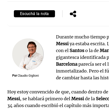
Escuchá la nota
Durante mucho tiempo pe
Messi
ya estaba escrita.
con el
Santos
o la de
Mar
gigantesca identificada 
Barcelona
parecía ser el
inmortalizado. Pero el fú
Por
Claudio Giglioni
de cambiar hasta las his
Hoy estoy convencido de que, cuando dentro de
Messi
, se hablará primero del
Messi
de la
Selec
34 años cuando escribió el capítulo más import