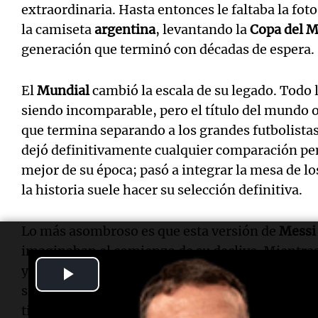
extraordinaria. Hasta entonces le faltaba la foto
la camiseta
argentina
, levantando la
Copa del 
generación que terminó con décadas de espera.
El
Mundial
cambió la escala de su legado. Todo
siendo incomparable, pero el título del mundo oc
que termina separando a los grandes futbolistas 
dejó definitivamente cualquier comparación pen
mejor de su época; pasó a integrar la mesa de
la historia suele hacer su selección definitiva.
Lo más asombroso es que esta versión de
Messi
imaginaban el comienzo de su declive. Mientras
ya muestran apenas destellos, él sigue llegando
Play
siendo decisivo y marcando el rumbo de la
Sele
Video
tiempo; juega por encima del tiempo.