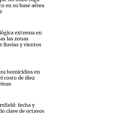
co en su base aérea
r
lógica extrema en
as las zonas
 lluvias y vientos
ara homicidios en
l costo de diez
vinas
rsfield: fecha y
elo clave de octavos
El
xtradición de líder