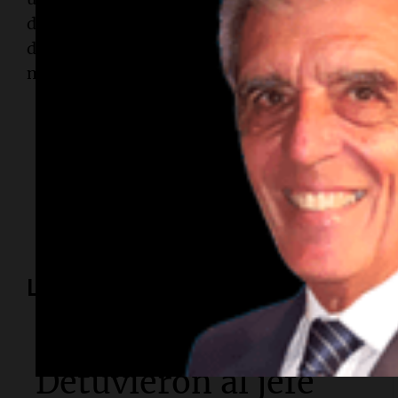
domingo 17 de mayo, la mínima será de 8° y la 
despejado. Finalmente, el lunes 18 de mayo, se
máxima de 16°, con cielo despejado.
Temas
clima
Santa Fe
pronóstico
tiempo
temperatura
Lo más visto
Sociedad
Detuvieron al jefe