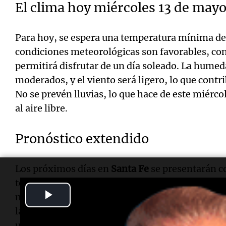
El clima hoy miércoles 13 de may
Para hoy, se espera una temperatura mínima de
condiciones meteorológicas son favorables, con
permitirá disfrutar de un día soleado. La hume
moderados, y el viento será ligero, lo que contr
No se prevén lluvias, lo que hace de este miércol
al aire libre.
Pronóstico extendido
Los próximos días en
Santa Fe
se presentarán co
temperaturas. El jueves 14 de mayo, se anticip
Play
máxima de 17°, con cielo nublado. El viernes 15
la máxima de 18°, con cielo despejado. Para el 
Video
una mínima de 9° y una máxima de 18°, con cie