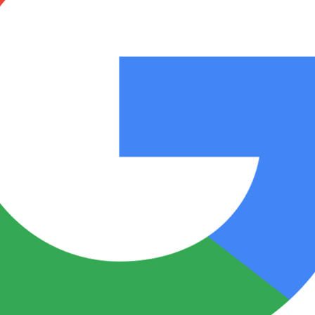
Notas
Notas
No
e en Cadena 3
El huracán de Arequito
Cadena 3 en