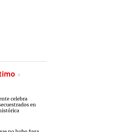
ltimo
ente celebra
secuestrados en
istórica
que no hubo fuga