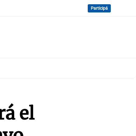
Participá
á el
ayo