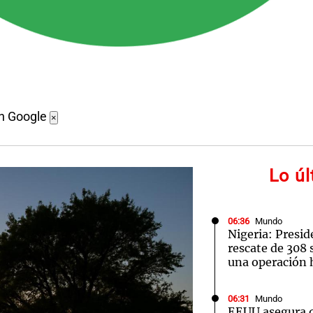
en Google
×
Lo ú
06:36
Mundo
Nigeria: Presid
rescate de 308 
una operación h
06:31
Mundo
EEUU asegura 