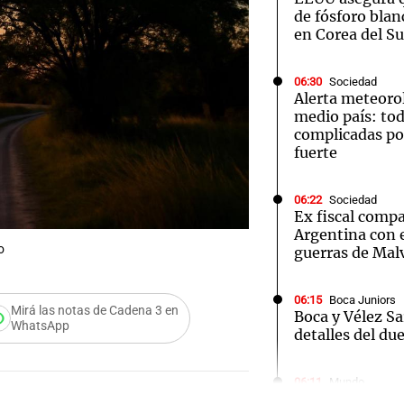
de fósforo blan
en Corea del Su
06:30
Sociedad
Alerta meteoro
medio país: tod
complicadas por
fuerte
06:22
Sociedad
Ex fiscal comp
Argentina con e
o
guerras de Mal
06:15
Boca Juniors
Mirá las notas de Cadena 3 en
Boca y Vélez Sa
WhatsApp
detalles del du
Audio.
06:11
Mundo
EEUU solicita e