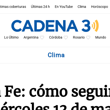
ltimas coberturas
Últimas 24 h
En YouTube
Clima
Horóscopo
Lo Último
Argentina
Córdoba
Rosario
Mundo
Clima
 Fe: cómo seguir
ércoles 13 de m