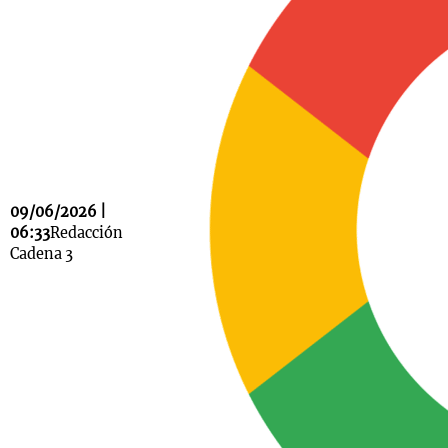
Notas
s
Notas
La Sole en
ial
Mundial 2026
Cadena 3
09/06/2026 |
06:33
Redacción
Cadena 3