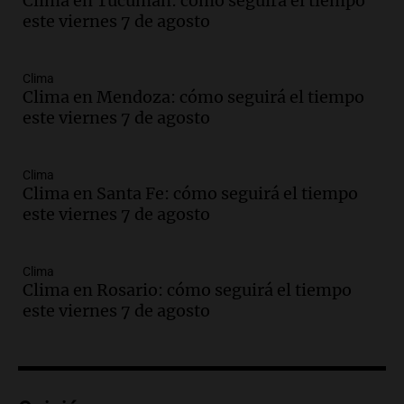
Clima en Tucumán: cómo seguirá el tiempo
Episodios
este viernes 7 de agosto
Audio.
Detienen a pareja en Alderete por
venta de medicamentos controlados
mediante delivery
Clima
Panorama Federal
Clima en Mendoza: cómo seguirá el tiempo
Episodios
este viernes 7 de agosto
Audio.
El alzobispo García Cueva llama a
la clase dirigente a abordar problemas
Clima
económicos y sociales
Clima en Santa Fe: cómo seguirá el tiempo
Panorama Federal
este viernes 7 de agosto
Episodios
Audio.
La inflación en Buenos Aires
alcanza el 2,9% en julio, generando
Clima
Clima en Rosario: cómo seguirá el tiempo
incertidumbre sobre el IPC nacional
este viernes 7 de agosto
Panorama Federal
Episodios
Audio.
Descuentos de hasta 700.000
pesos en salarios docentes en Jujuy
generan fuertes críticas