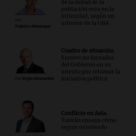
como enfermedad laboral tras caso de
de la mitad de la
docente fallecido en 2021
población reza en la
Panorama Federal
intimidad, según un
Por
Episodios
informe de la UBA
Federico Albarenque
Cuadro de situación.
Errores no forzados
del Gobierno en su
intento por retomar la
iniciativa política
Por
Sergio Berensztein
Conflicto en Asia.
Taiwán ensaya cómo
seguir existiendo