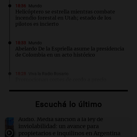
18:36
Mundo
Helicóptero se estrella mientras combate
incendio forestal en Utah; estado de los
pilotos es incierto
18:33
Mundo
Abelardo De la Espriella asume la presidencia
de Colombia en un acto histórico
18:28
Viva la Radio Rosario
Promocionan cortes de cerdo a precio
especial: "Hoy el tema económico cala"
Escuchá lo último
18:15
Espectáculos
Laura Ubfal aclara su situación en Gran
Hermano tras rumores de suspensión en
Audio.
Media sanción a la ley de
Telefe
inviolabilidad: un avance para
propietarios e inquilinos en Argentina