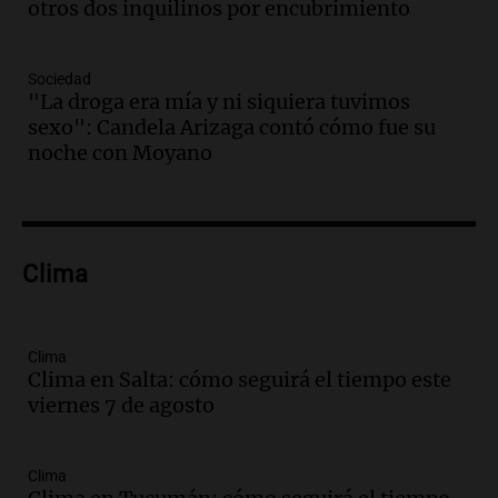
Audio.
Tucumán enfrenta un equilibrio
otros dos inquilinos por encubrimiento
financiero precario debido a la caída del
consumo y recaudación
Sociedad
Panorama Federal
"La droga era mía y ni siquiera tuvimos
Episodios
sexo": Candela Arizaga contó cómo fue su
Audio.
La calidad del empleo en
noche con Moyano
Argentina cae y preocupa a economistas
en un contexto de crisis económica
Panorama Federal
Episodios
Audio.
Audiencia por tragedia vial en
Clima
Altas Cumbres: peritos analizan
teléfono de Óscar González
Panorama Federal
Clima
Episodios
Clima en Salta: cómo seguirá el tiempo este
viernes 7 de agosto
Audio.
Solicitan quiebra de Lebron
Group en medio de una investigación
por estafa piramidal millonaria
Clima
Panorama Federal