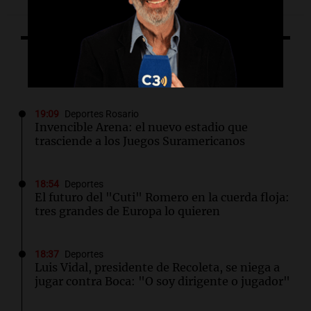
Lo último
19:09
Deportes Rosario
Invencible Arena: el nuevo estadio que
trasciende a los Juegos Suramericanos
18:54
Deportes
El futuro del "Cuti" Romero en la cuerda floja:
tres grandes de Europa lo quieren
18:37
Deportes
Luis Vidal, presidente de Recoleta, se niega a
jugar contra Boca: "O soy dirigente o jugador"