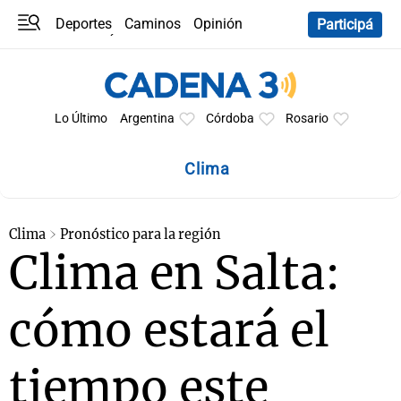
Deportes
Caminos
Opinión
Participá
Programas
Últimas coberturas
Últimas 24 h
En YouTube
Clima
Horóscopo
Lo Último
Argentina
Córdoba
Rosario
Clima
Clima
Pronóstico para la región
Clima en Salta:
cómo estará el
tiempo este