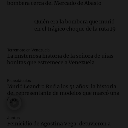
bombera cerca del Mercado de Abasto
embarazada en votación clave
Panorama Federal
Episodios
Quién era la bombera que murió
Audio.
Mateo Bouniba, joven de Villa
en el trágico choque de la ruta 19
María, necesita un trasplante de médula
en Estados Unidos
Panorama Federal
Terremoto en Venezuela
Episodios
La misteriosa historia de la señora de uñas
bonitas que estremece a Venezuela
Audio.
Fieles celebran a San Cayetano
en Córdoba pidiendo pan, paz y trabajo
Viva la Radio
Espectáculos
Episodios
Murió Leandro Rud a los 51 años: la historia
del representante de modelos que marcó una
Audio.
Día Internacional de la Cerveza:
época
mitos, secretos y el desafío de producir
cerveza artesanal
Viva la Radio
Juntos
Episodios
Femicidio de Agostina Vega: detuvieron a