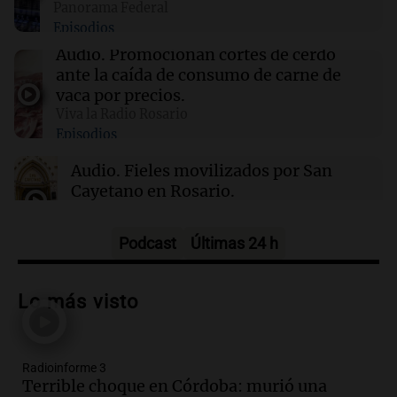
Panorama Federal
18:11
Mundo
Episodios
Donald Trump logra una pausa en la
revelación de sus finanzas en el caso contra la
Audio.
Promocionan cortes de cerdo
BBC
ante la caída de consumo de carne de
vaca por precios.
Viva la Radio Rosario
18:10
Sociedad
Episodios
Thiago Medina enfrenta graves acusaciones
de abuso sexual por parte de su prima
Audio.
Fieles movilizados por San
Cayetano en Rosario.
Viva la Radio Rosario
Episodios
Podcast
Últimas 24 h
Audio.
Se registra inusual nevada en
Zapala, Neuquén, con más de mil
Lo más visto
camiones varados
Panorama Federal
Episodios
Radioinforme 3
Audio.
Controversia en el peronismo
Terrible choque en Córdoba: murió una
mendocino por ausencia de senadora