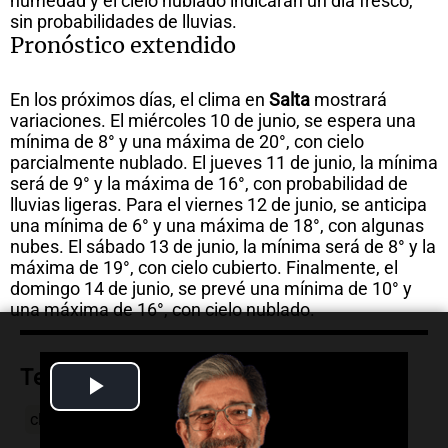
humedad y el cielo nublado indicarán un día fresco,
sin probabilidades de lluvias.
Pronóstico extendido
En los próximos días, el clima en
Salta
mostrará
variaciones. El miércoles 10 de junio, se espera una
mínima de 8° y una máxima de 20°, con cielo
parcialmente nublado. El jueves 11 de junio, la mínima
será de 9° y la máxima de 16°, con probabilidad de
lluvias ligeras. Para el viernes 12 de junio, se anticipa
una mínima de 6° y una máxima de 18°, con algunas
nubes. El sábado 13 de junio, la mínima será de 8° y la
máxima de 19°, con cielo cubierto. Finalmente, el
domingo 14 de junio, se prevé una mínima de 10° y
una máxima de 16°, con cielo nublado.
Temas
Play
clima
Salta
pronóstico
tiempo
temperaturas
Video